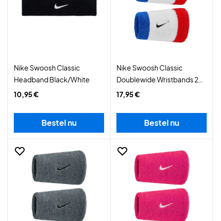
Nike Swoosh Classic
Nike Swoosh Classic
Headband Black/White
Doublewide Wristbands 2-
Pack Habanero Red/Black
10,95 €
17,95 €
Bestel nu
Bestel nu