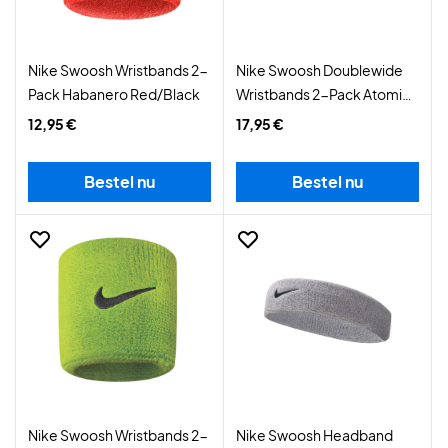
Nike Swoosh Wristbands 2-
Nike Swoosh Doublewide
Pack Habanero Red/Black
Wristbands 2-Pack Atomic
Green/Black
12,95 €
17,95 €
Bestel nu
Bestel nu
Nike Swoosh Wristbands 2-
Nike Swoosh Headband