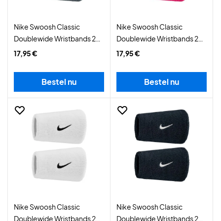
Nike Swoosh Classic
Nike Swoosh Classic
Doublewide Wristbands 2-
Doublewide Wristbands 2-
Pack Grey/Black
Pack Pink/White
17,95 €
17,95 €
Bestel nu
Bestel nu
Nike Swoosh Classic
Nike Swoosh Classic
Doublewide Wristbands 2-
Doublewide Wristbands 2-