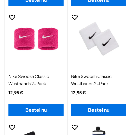
Nike Swoosh Classic
Nike Swoosh Classic
Wristbands 2-Pack
Wristbands 2-Pack
Pink/White
White/Black
12,95 €
12,95 €
Bestel nu
Bestel nu