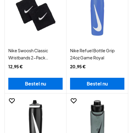
Nike Swoosh Classic
Nike Refuel Bottle Grip
Wristbands 2-Pack
24oz Game Royal
Black/White
12,95 €
20,95 €
Bestel nu
Bestel nu