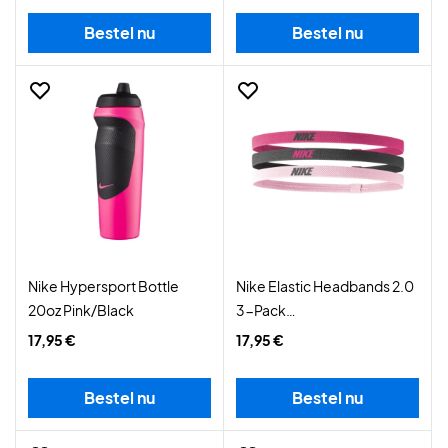
Bestel nu
Bestel nu
Nike Hypersport Bottle
Nike Elastic Headbands 2.0
20oz Pink/Black
3-Pack
Spark/Gridiron/Pink
17,95 €
17,95 €
Bestel nu
Bestel nu