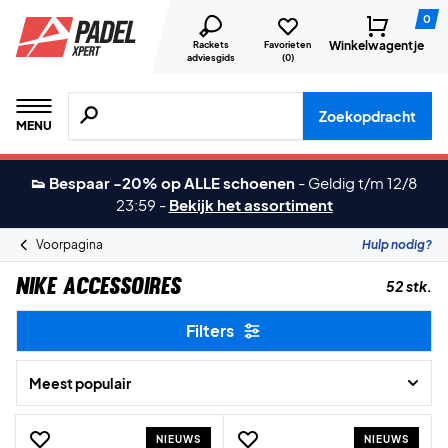
0
Winkelwagentje
Rackets
Favorieten
adviesgids
(
0
)
Zoeken naar producten, merken etc.
Zoekopdracht
MENU
👟 Bespaar -20% op ALLE schoenen
-
Geldig t/m 12/8
23:59
-
Bekijk het assortiment
Voorpagina
Hulp nodig?
Nike Accessoires
52 stk.
Filters
Meest populair
NIEUWS
NIEUWS