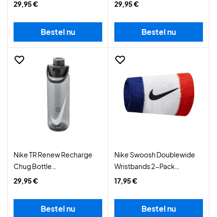
Pink/Black/White
Fury/Black/White
29,95 €
29,95 €
Bestel nu
Bestel nu
Nike TR Renew Recharge
Nike Swoosh Doublewide
Chug Bottle
Wristbands 2-Pack
Anthracite/Black/White
Habanero Red/Black
29,95 €
17,95 €
Bestel nu
Bestel nu