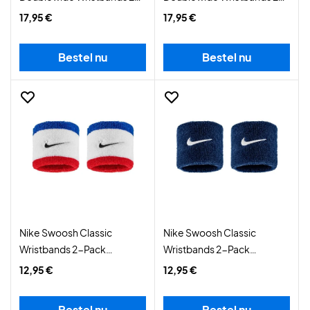
Pack White/Black
Pack Black/White
17,95 €
17,95 €
Bestel nu
Bestel nu
Nike Swoosh Classic
Nike Swoosh Classic
Wristbands 2-Pack
Wristbands 2-Pack
Red/Black
Navy/White
12,95 €
12,95 €
Bestel nu
Bestel nu