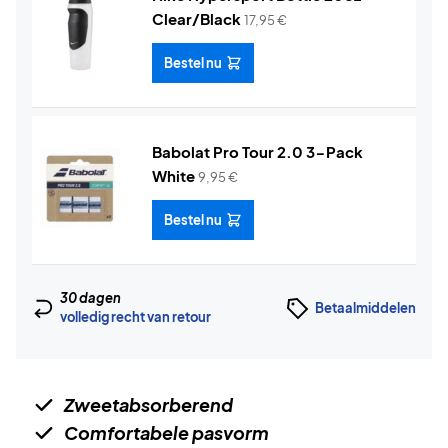
Clear/Black
17,95
€
Bestel nu
Babolat Pro Tour 2.0 3-Pack
White
9,95
€
Bestel nu
30 dagen
Betaalmiddelen
volledig recht van retour
Zweetabsorberend
Comfortabele pasvorm