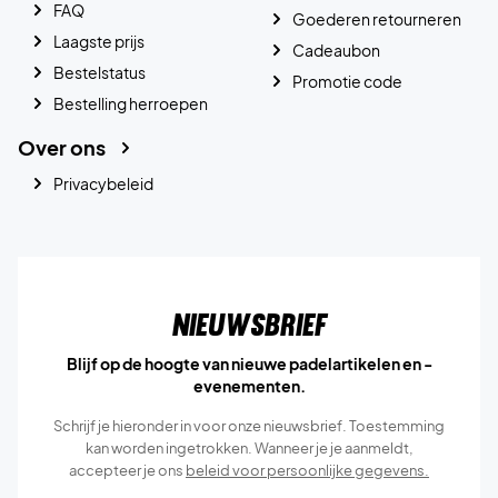
FAQ
Goederen retourneren
Laagste prijs
Cadeaubon
Bestelstatus
Promotie code
Bestelling herroepen
Over ons
Privacybeleid
Nieuwsbrief
Blijf op de hoogte van nieuwe padelartikelen en -
evenementen.
Schrijf je hieronder in voor onze nieuwsbrief. Toestemming
kan worden ingetrokken. Wanneer je je aanmeldt,
accepteer je ons
beleid voor persoonlijke gegevens.