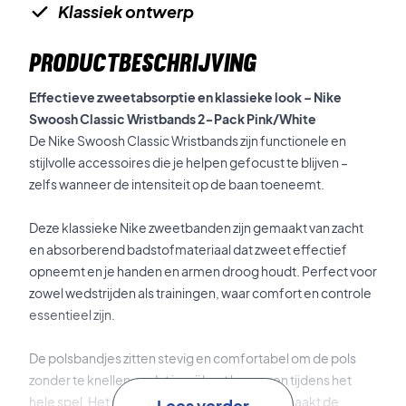
Klassiek ontwerp
PRODUCTBESCHRIJVING
Effectieve zweetabsorptie en klassieke look – Nike
Swoosh Classic Wristbands 2-Pack Pink/White
De Nike Swoosh Classic Wristbands zijn functionele en
stijlvolle accessoires die je helpen gefocust te blijven –
zelfs wanneer de intensiteit op de baan toeneemt.
Deze klassieke Nike zweetbanden zijn gemaakt van zacht
en absorberend badstofmateriaal dat zweet effectief
opneemt en je handen en armen droog houdt. Perfect voor
zowel wedstrijden als trainingen, waar comfort en controle
essentieel zijn.
De polsbandjes zitten stevig en comfortabel om de pols
zonder te knellen, zodat je vrij kunt bewegen tijdens het
hele spel. Het iconische Nike Swoosh-logo maakt de
Lees verder