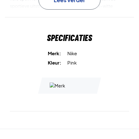
sportieve uitstraling compleet, terwijl de roze-witte
kleurcombinatie zorgt voor een frisse en moderne look.
Blijf droog en comfortabel – kies de Nike Swoosh Classic
Specificaties
Wristbands 2-Pack Pink/White
Inhoud:
2 stuks
Kleur:
Pink / White
Merk:
Nike
Kleur:
Pink