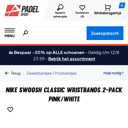
0
Winkelwagentje
Rackets
Favorieten
adviesgids
(
0
)
Zoeken naar producten, merken etc.
Zoekopdracht
MENU
👟 Bespaar -20% op ALLE schoenen
-
Geldig t/m 12/8
23:59
-
Bekijk het assortiment
|
Hulp nodig?
Terug
Zweetbandjes / Polsbandjes
Nike Swoosh Classic Wristbands 2-Pack
Pink/White