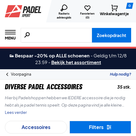
0
Winkelwagentje
Rackets
Favorieten
adviesgids
(
0
)
Zoeken naar producten, merken etc.
Zoekopdracht
MENU
👟 Bespaar -20% op ALLE schoenen
-
Geldig t/m 12/8
23:59
-
Bekijk het assortiment
Voorpagina
Hulp nodig?
Diverse padel accessoires
35 stk.
Hier bij Padelshoppen hebben we IEDERE accessoire die je nodig
hebt als je padel tennis speelt. Op deze pagina vind je alle kleine
dingen die je nodig hebt. We hebben sporttape, grippoeder en nog
Lees verder
veel meer!
Accessoires
Filters
Gelukkig winkelen!