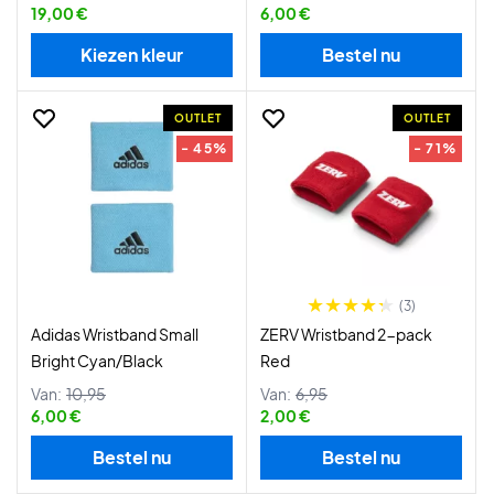
19,00 €
6,00 €
Kiezen kleur
Bestel nu
OUTLET
OUTLET
- 45%
- 71%
(3)
Adidas Wristband Small
ZERV Wristband 2-pack
Bright Cyan/Black
Red
Van:
10,95
Van:
6,95
6,00 €
2,00 €
Bestel nu
Bestel nu