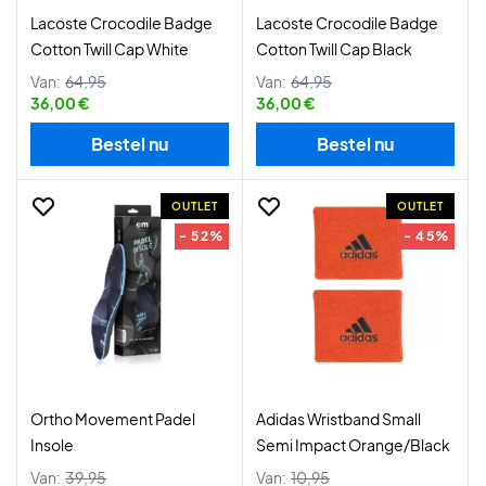
Lacoste Crocodile Badge
Lacoste Crocodile Badge
Cotton Twill Cap White
Cotton Twill Cap Black
Van:
64,95
Van:
64,95
36,00 €
36,00 €
Bestel nu
Bestel nu
OUTLET
OUTLET
- 52%
- 45%
Ortho Movement Padel
Adidas Wristband Small
Insole
Semi Impact Orange/Black
Van:
39,95
Van:
10,95