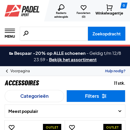
0
Winkelwagentje
Rackets
Favorieten
adviesgids
(
0
)
Zoeken naar producten, merken etc.
Zoekopdracht
MENU
👟 Bespaar -20% op ALLE schoenen
-
Geldig t/m 12/8
23:59
-
Bekijk het assortiment
Voorpagina
Hulp nodig?
Accessoires
11 stk.
Categorieën
Filters
Meest populair
OUTLET
OUTLET