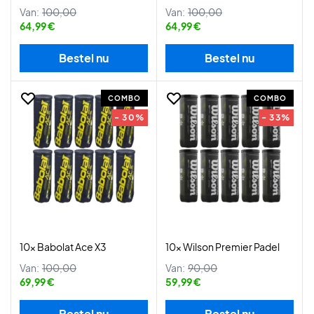
Van:
100,00
Van:
100,00
64,99 €
64,99 €
Bestel nu
Bestel nu
COMBO
COMBO
- 30%
- 33%
10x Babolat Ace X3
10x Wilson Premier Padel
Van:
100,00
Van:
90,00
69,99 €
59,99 €
Bestel nu
Bestel nu