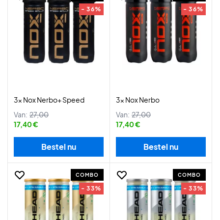
- 36%
- 36%
3x Nox Nerbo+ Speed
3x Nox Nerbo
Van:
27,00
Van:
27,00
17,40 €
17,40 €
Bestel nu
Bestel nu
COMBO
COMBO
- 33%
- 33%