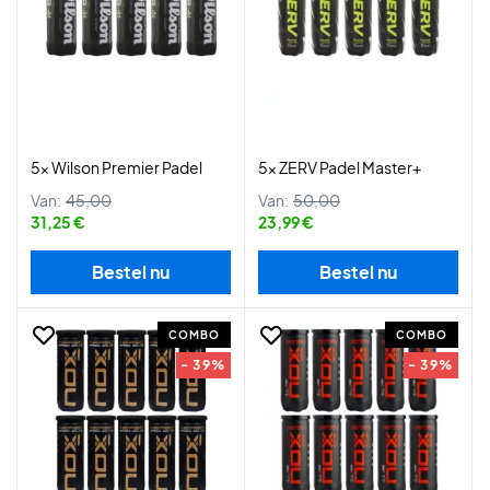
5x Wilson Premier Padel
5x ZERV Padel Master+
Van:
45,00
Van:
50,00
31,25 €
23,99 €
Bestel nu
Bestel nu
COMBO
COMBO
- 39%
- 39%