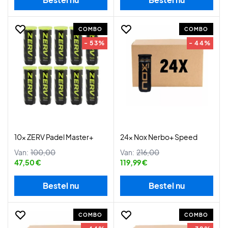
COMBO
COMBO
- 53%
- 44%
10x ZERV Padel Master+
24x Nox Nerbo+ Speed
Van:
100,00
Van:
216,00
47,50 €
119,99 €
Bestel nu
Bestel nu
COMBO
COMBO