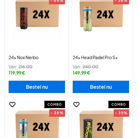
- 44%
- 38%
24x Nox Nerbo
24x Head Padel Pro S+
Van:
216,00
Van:
240,00
119,99 €
149,99 €
Bestel nu
Bestel nu
COMBO
COMBO
- 38%
- 35%