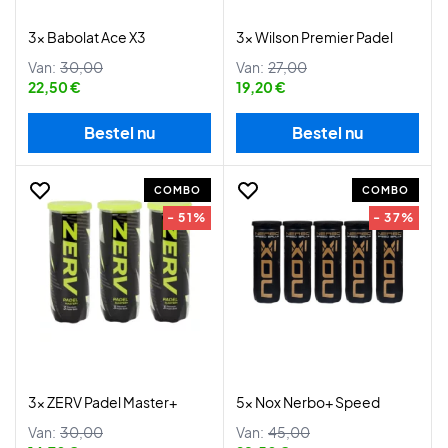
3x Babolat Ace X3
3x Wilson Premier Padel
Van:
30,00
Van:
27,00
22,50 €
19,20 €
Bestel nu
Bestel nu
COMBO
COMBO
- 51%
- 37%
3x ZERV Padel Master+
5x Nox Nerbo+ Speed
Van:
30,00
Van:
45,00