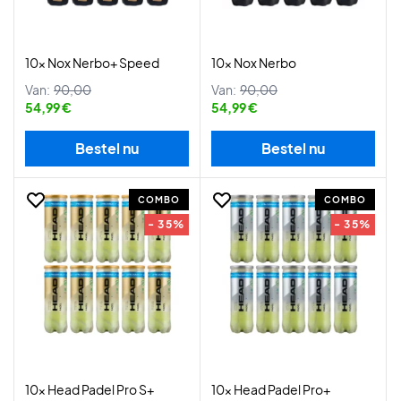
10x Nox Nerbo+ Speed
10x Nox Nerbo
Van:
90,00
Van:
90,00
54,99 €
54,99 €
Bestel nu
Bestel nu
COMBO
COMBO
- 35%
- 35%
10x Head Padel Pro S+
10x Head Padel Pro+