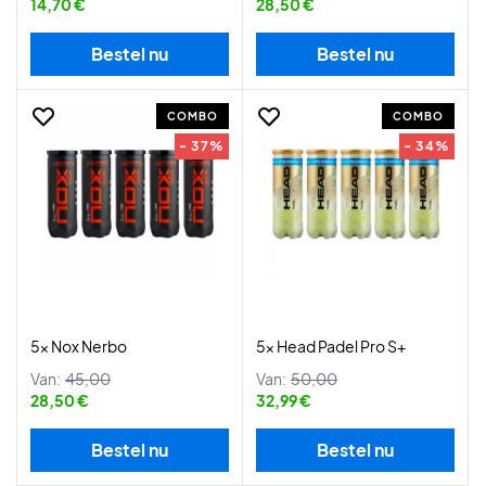
14,70 €
28,50 €
Bestel nu
Bestel nu
COMBO
COMBO
- 37%
- 34%
5x Nox Nerbo
5x Head Padel Pro S+
Van:
45,00
Van:
50,00
28,50 €
32,99 €
Bestel nu
Bestel nu