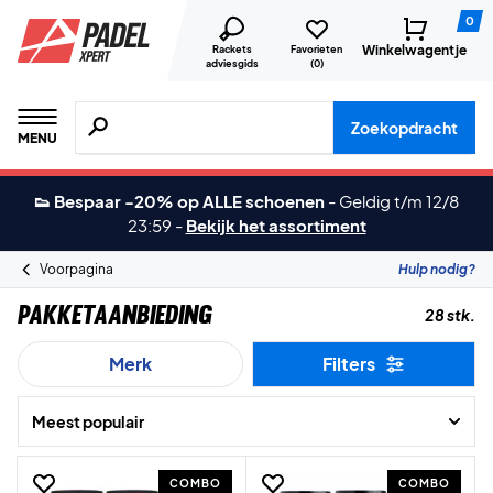
0
Winkelwagentje
Rackets
Favorieten
adviesgids
(
0
)
Zoeken naar producten, merken etc.
Zoekopdracht
MENU
👟 Bespaar -20% op ALLE schoenen
-
Geldig t/m 12/8
23:59
-
Bekijk het assortiment
Voorpagina
Hulp nodig?
Pakketaanbieding
28 stk.
Merk
Filters
Meest populair
COMBO
COMBO