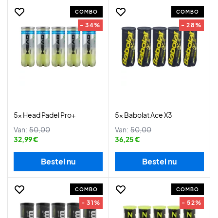
COMBO
COMBO
- 34%
- 28%
5x Head Padel Pro+
5x Babolat Ace X3
Van:
50,00
Van:
50,00
32,99 €
36,25 €
Bestel nu
Bestel nu
COMBO
COMBO
- 31%
- 52%