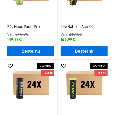
24x Head Padel Pro+
24x Babolat Ace X3
Van:
240,00
Van:
240,00
149,99 €
155,99 €
Bestel nu
Bestel nu
COMBO
COMBO
- 38%
- 58%