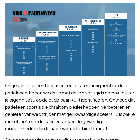
Ongeacht of je een beginner bent of al ervaring hebt op de
padelbaan, hopen we dat je met deze niveaugids gemakkelijker
je eigen niveau op de padelbaan kunt identificeren. Onthoud dat
padel een sport is die draait om plezier hebben, verbeteren en
genieten van wedstrijden met gelijkwaardige spelers. Dus pak je
racket, betreed de baan en verken de geweldige
mogelijkheden die de padelwereld te bieden heeft.
Als je nog meer tips en trucs wilt over padel, kun je al onze