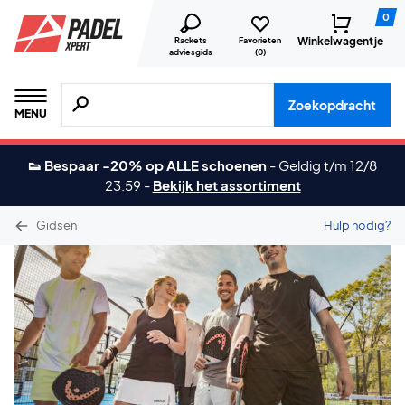
0
Winkelwagentje
Rackets
Favorieten
adviesgids
(
0
)
Zoeken naar producten, merken etc.
Zoekopdracht
MENU
👟 Bespaar -20% op ALLE schoenen
-
Geldig t/m 12/8
23:59
-
Bekijk het assortiment
Gidsen
Hulp nodig?