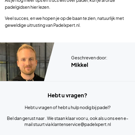
padelgidsen hier lezen.
Veel succes, en we hopen je op de baan te zien, natuurlijk met
geweldige uitrusting van Padelxpert.nl.
Geschreven door:
Mikkel
Hebt u vragen?
Hebt u vragen of hebt u hulp nodig bij padel?
Bel dan gerust naar . We staan klaar voor u, ook als u ons een e-
mail stuurt via klantenservice@padelxpert.nl