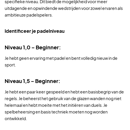
specifieke niveau. Dit biedt de mogelijkheid voor meer
uitdagende en opwindende wedstrijden voor zowel ervaren als
ambitieuze padelspelers.
Identificeer je padelniveau
Niveau 1,0 – Beginner:
Je hebt geen ervaring met padel en bent volledig nieuw in de
sport.
Niveau 1,5 – Beginner:
Je hebt een paar keer gespeeld en hebt een basisbegrip van de
regels. Je beheerst het gebruik van de glazen wanden nog niet
helemaal en hebt moeite met het initiëren van duels. Je
spelbeheersing en basis techniek moeten nog worden
ontwikkeld.