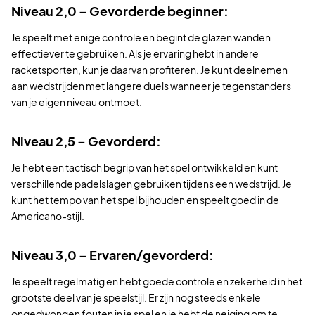
Niveau 2,0 – Gevorderde beginner:
Je speelt met enige controle en begint de glazen wanden
effectiever te gebruiken. Als je ervaring hebt in andere
racketsporten, kun je daarvan profiteren. Je kunt deelnemen
aan wedstrijden met langere duels wanneer je tegenstanders
van je eigen niveau ontmoet.
Niveau 2,5 – Gevorderd:
Je hebt een tactisch begrip van het spel ontwikkeld en kunt
verschillende padelslagen gebruiken tijdens een wedstrijd. Je
kunt het tempo van het spel bijhouden en speelt goed in de
Americano-stijl.
Niveau 3,0 – Ervaren/gevorderd:
Je speelt regelmatig en hebt goede controle en zekerheid in het
grootste deel van je speelstijl. Er zijn nog steeds enkele
ongedwongen fouten in je spel en je hebt de neiging om te