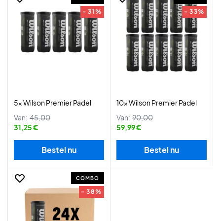
- 31%
- 33%
5x Wilson Premier Padel
10x Wilson Premier Padel
Van:
45,00
Van:
90,00
31,25 €
59,99 €
Bestel nu
Bestel nu
COMBO
- 38%