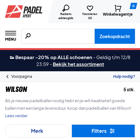
0
Winkelwagentje
Rackets
Favorieten
adviesgids
(
0
)
Zoeken naar producten, merken etc.
Zoekopdracht
MENU
👟 Bespaar -20% op ALLE schoenen
-
Geldig t/m 12/8
23:59
-
Bekijk het assortiment
Voorpagina
Hulp nodig?
Wilson
5 stk.
Als je nieuwe padelballen nodig hebt en je wilt kwalitatief goede
ballen met een lange levensduur, koop dan padelballen van Wilson!
Lees verder
Merk
Filters