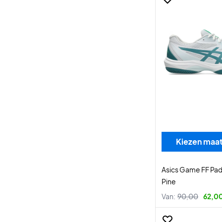
Kiezen maa
Asics Game FF Pad
Pine
Van:
90,00
62,0