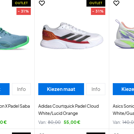
OUTLET
OUTLET
- 31%
- 31%
t
Info
Kiezen maat
Info
Kiez
on X Padel Saba
Adidas Courtquick Padel Cloud
Asics Son
White/Lucid Orange
White/Gu
00 €
Van:
80,00
55,00 €
Van:
140,