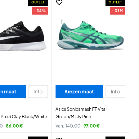
OUTLET
OUTLET
- 34%
- 31%
en maat
Info
Kiezen maat
Info
Asics Sonicsmash FF Vital
 Pro 3 Clay Black/White
Green/Misty Pine
00
86,00 €
Van:
140,00
97,00 €