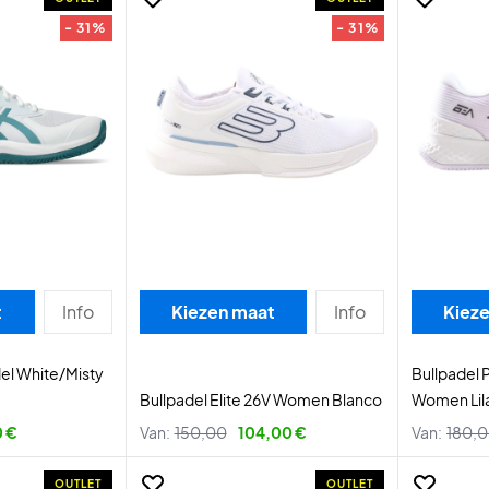
- 31%
- 31%
t
Info
Kiezen maat
Info
Kiez
el White/Misty
Bullpadel 
Bullpadel Elite 26V Women Blanco
Women Lil
0 €
Van:
150,00
104,00 €
Van:
180,
OUTLET
OUTLET