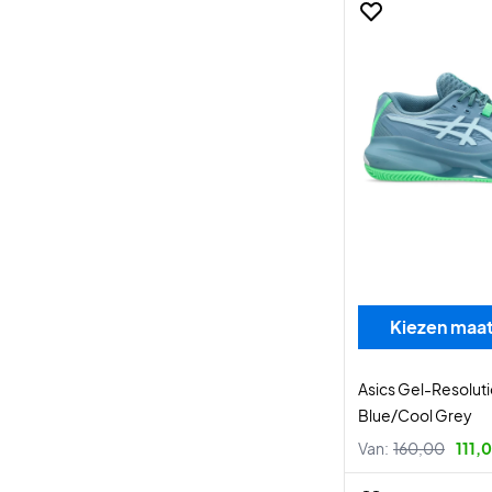
Kiezen maa
Asics Gel-Resoluti
Blue/Cool Grey
Van:
160,00
111,