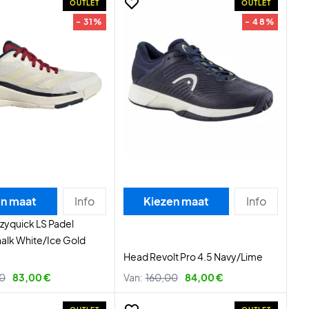
OUTLET
OUTLET
- 31%
- 48%
en maat
Info
Kiezen maat
Info
zyquick LS Padel
lk White/Ice Gold
Head Revolt Pro 4.5 Navy/Lime
00
83,00 €
Van:
160,00
84,00 €