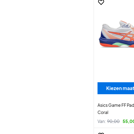
Kiezen maa
Asics Game FF Pad
Coral
Van:
90,00
55,0