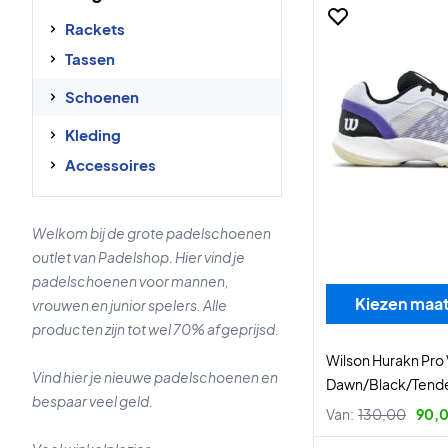
Rackets
Tassen
Schoenen
Kleding
Accessoires
Welkom bij de grote padelschoenen
outlet van Padelshop. Hier vind je
padelschoenen voor mannen,
Kiezen maa
vrouwen en junior spelers. Alle
producten zijn tot wel 70% afgeprijsd.
Wilson Hurakn Pro
Vind hier je nieuwe padelschoenen en
Dawn/Black/Tende
bespaar veel geld.
Van:
130,00
90,0