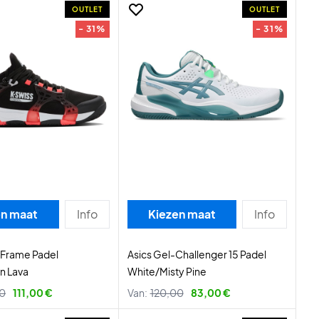
OUTLET
OUTLET
- 31%
- 31%
en maat
Info
Kiezen maat
Info
-Frame Padel
Asics Gel-Challenger 15 Padel
n Lava
White/Misty Pine
00
111,00 €
Van:
120,00
83,00 €