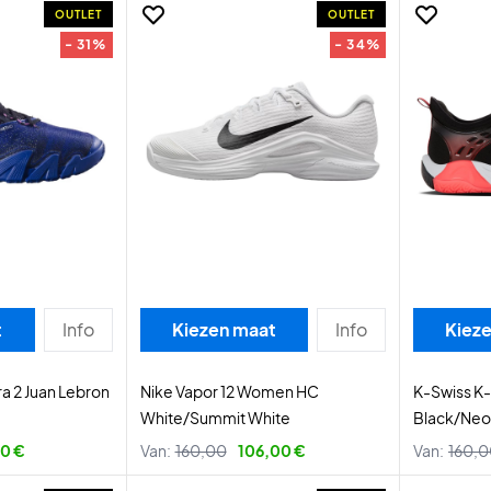
OUTLET
OUTLET
- 31%
- 34%
t
Info
Kiezen maat
Info
Kiez
a 2 Juan Lebron
Nike Vapor 12 Women HC
K-Swiss K
White/Summit White
Black/Neo
00 €
Van:
160,00
106,00 €
Van:
160,