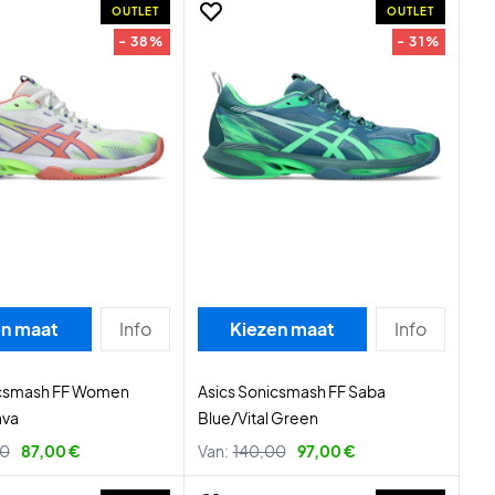
OUTLET
OUTLET
- 38%
- 31%
en maat
Info
Kiezen maat
Info
icsmash FF Women
Asics Sonicsmash FF Saba
ava
Blue/Vital Green
00
87,00 €
Van:
140,00
97,00 €