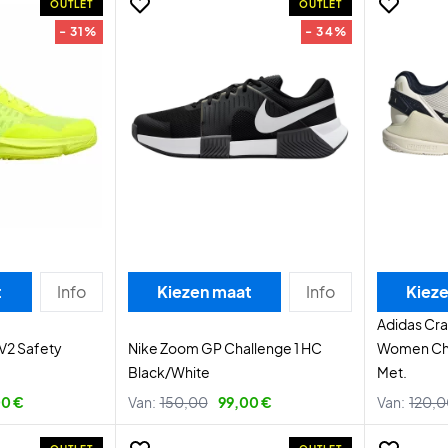
OUTLET
OUTLET
- 31%
- 34%
t
Info
Kiezen maat
Info
Kiez
Adidas Cra
 V2 Safety
Nike Zoom GP Challenge 1 HC
Women Cha
Black/White
Met.
0 €
Van:
150,00
99,00 €
Van:
120,