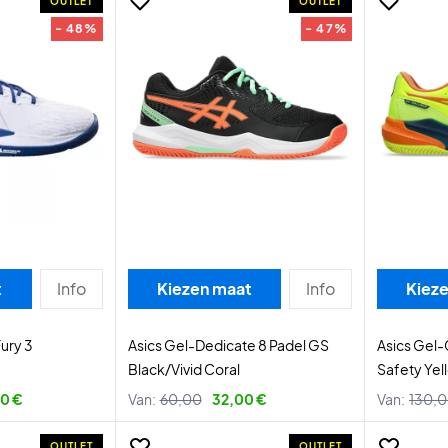
OUTLET
OUTLET
- 48%
- 47%
t
Info
Kiezen maat
Info
Kiez
ury 3
Asics Gel-Dedicate 8 Padel GS
Asics Gel-
Black/Vivid Coral
Safety Yel
0 €
Van:
60,00
32,00 €
Van:
130,
OUTLET
OUTLET