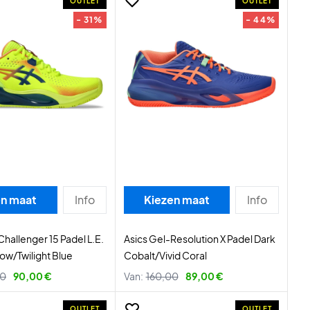
OUTLET
OUTLET
- 31%
- 44%
en maat
Info
Kiezen maat
Info
Challenger 15 Padel L.E.
Asics Gel-Resolution X Padel Dark
low/Twilight Blue
Cobalt/Vivid Coral
00
90,00 €
Van:
160,00
89,00 €
OUTLET
OUTLET