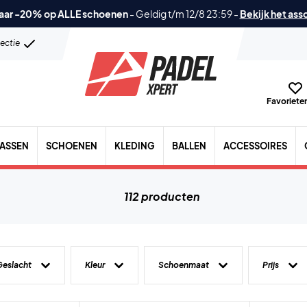
aar -20% op ALLE schoenen
-
Geldig t/m 12/8 23:59
-
Bekijk het ass
lectie
Favorieten
TASSEN
SCHOENEN
KLEDING
BALLEN
ACCESSOIRES
112 producten
Geslacht
Kleur
Schoenmaat
Prijs