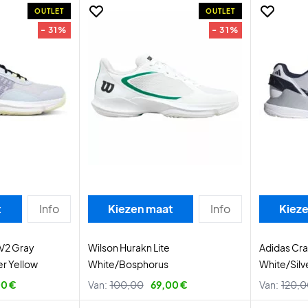
OUTLET
OUTLET
- 31%
- 31%
t
Info
Kiezen maat
Info
Kiez
 V2 Gray
Wilson Hurakn Lite
Adidas Cra
r Yellow
White/Bosphorus
White/Silve
0 €
Van:
100,00
69,00 €
Van:
120,