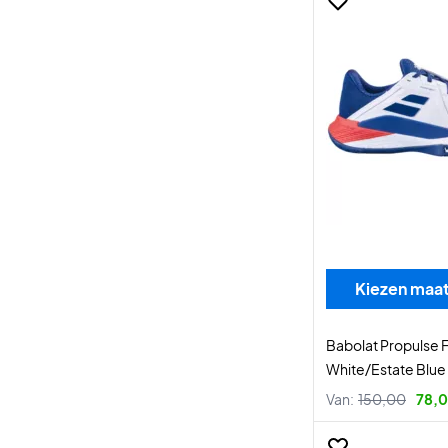
Kiezen maa
Babolat Propulse F
White/Estate Blue
Van:
150,00
78,0