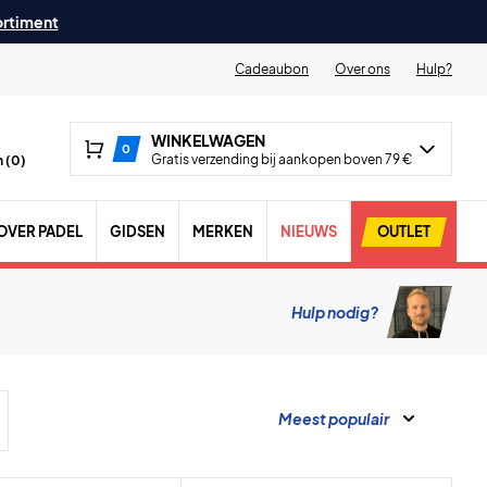
ortiment
Cadeaubon
Over ons
Hulp?
WINKELWAGEN
0
Gratis verzending bij aankopen boven 79 €
 (
0
)
OVER PADEL
GIDSEN
MERKEN
NIEUWS
OUTLET
Hulp nodig?
Meest populair