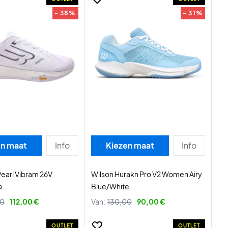
- 38%
- 31%
en maat
Info
Kiezen maat
Info
Pearl Vibram 26V
Wilson Hurakn Pro V2 Women Airy
a
Blue/White
00
112,00 €
Van:
130,00
90,00 €
OUTLET
OUTLET