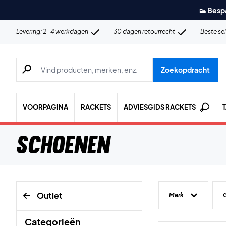
👟 Besp
Levering: 2-4 werkdagen
30 dagen retourrecht
Beste se
Zoeken naar producten, merken etc.
Zoekopdracht
VOORPAGINA
RACKETS
ADVIESGIDS RACKETS
Schoenen
Outlet
Merk
Categorieën