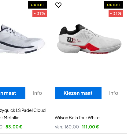
OUTLET
OUTLET
- 31%
- 31%
en maat
Info
Kiezen maat
Info
zyquick LS Padel Cloud
r Metallic
Wilson Bela Tour White
00
83,00 €
Van:
160,00
111,00 €