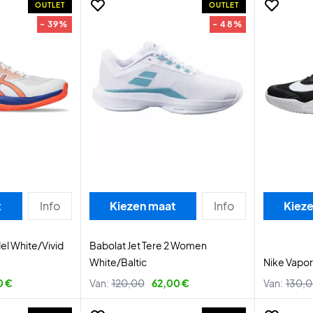
OUTLET
OUTLET
- 39%
- 48%
t
Info
Kiezen maat
Info
Kiez
el White/Vivid
Babolat Jet Tere 2 Women
White/Baltic
Nike Vapor
0 €
Van:
120,00
62,00 €
Van:
130,