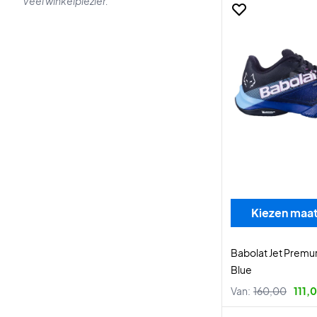
Veel winkelplezier.
Kiezen maa
Babolat Jet Premur
Blue
Van:
160,00
111,