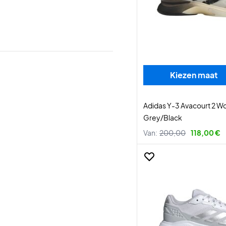
Kiezen maat
Adidas Y-3 Avacourt 2 W
Grey/Black
Van:
200,00
118,00 €