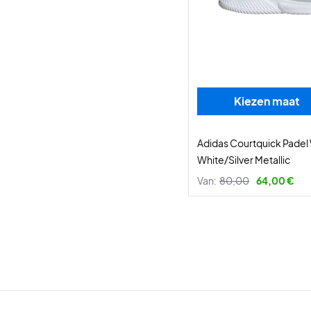
Kiezen maat
Adidas Courtquick Pade
White/Silver Metallic
Van:
80,00
64,00 €