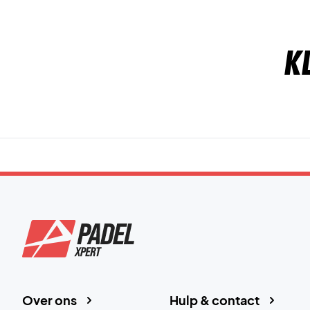
K
Over ons
Hulp & contact