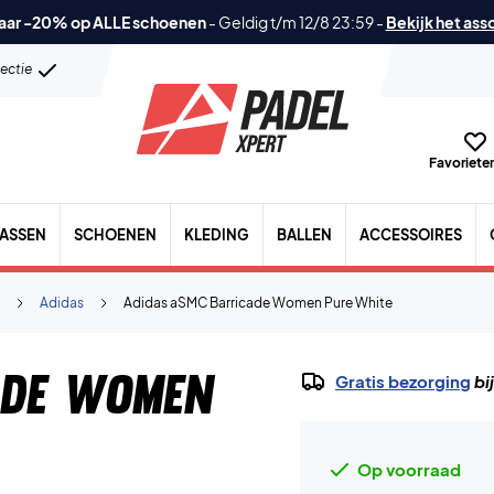
aar -20% op ALLE schoenen
-
Geldig t/m 12/8 23:59
-
Bekijk het ass
lectie
Favorieten
TASSEN
SCHOENEN
KLEDING
BALLEN
ACCESSOIRES
Adidas
Adidas aSMC Barricade Women Pure White
ade Women
Gratis bezorging
bi
Op voorraad