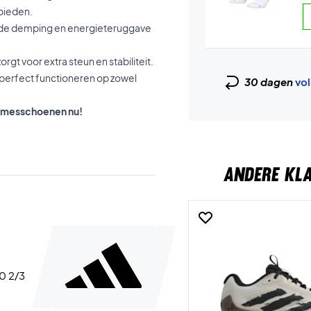
bieden.
ende demping en energieteruggave
rgt voor extra steun en stabiliteit.
n perfect functioneren op zowel
30 dagen
vol
damesschoenen nu!
ANDERE KL
40 2/3