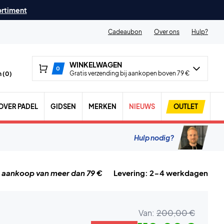
ortiment
Cadeaubon
Over ons
Hulp?
WINKELWAGEN
0
Gratis verzending bij aankopen boven 79 €
 (
0
)
OVER PADEL
GIDSEN
MERKEN
NIEUWS
OUTLET
Hulp nodig?
j aankoop van meer dan 79 €
Levering: 2-4 werkdagen
Van:
200,00 €