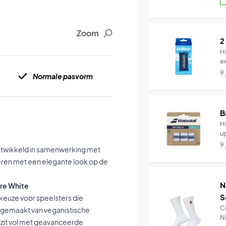
Zoom
2
H
e
9
Normale pasvorm
B
He
u
9
ontwikkeld in samenwerking met
eren met een elegante look op de
N
re White
S
keuze voor speelsters die
C
s gemaakt van veganistische
Ni
zit vol met geavanceerde