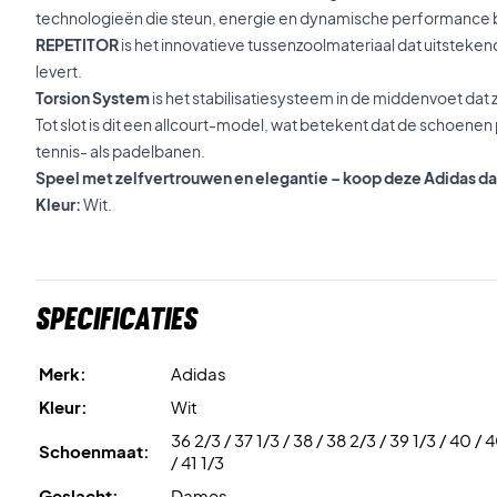
technologieën die steun, energie en dynamische performance 
REPETITOR
is het innovatieve tussenzoolmateriaal dat uitstek
levert.
Torsion System
is het stabilisatiesysteem in de middenvoet dat zo
Tot slot is dit een allcourt-model, wat betekent dat de schoene
tennis- als padelbanen.
Speel met zelfvertrouwen en elegantie – koop deze Adidas 
Kleur:
Wit.
Specificaties
Merk:
Adidas
Kleur:
Wit
36 2/3 / 37 1/3 / 38 / 38 2/3 / 39 1/3 / 40 / 
Schoenmaat:
/ 41 1/3
Geslacht:
Dames