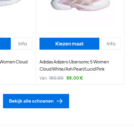
Info
Kiezen maat
Info
l Women Cloud
Adidas Adizero Ubersonic 5 Women
Cloud White/Ash Pearl/Lucid Pink
Van:
150,00
88,00 €
Bekijk alle schoenen