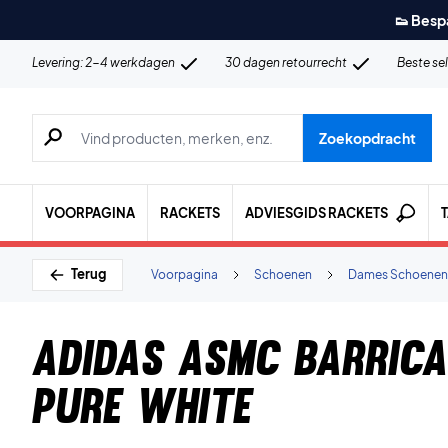
👟 Besp
Levering: 2-4 werkdagen
30 dagen retourrecht
Beste se
Zoeken naar producten, merken etc.
Zoekopdracht
VOORPAGINA
RACKETS
ADVIESGIDS RACKETS
Terug
Voorpagina
Schoenen
Dames Schoenen
Adidas aSMC Barric
Pure White