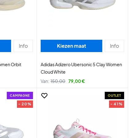
Info
Kiezen maat
Info
omen Orbit
Adidas Adizero Ubersonic 5 Clay Women
Cloud White
Van:
150,00
79,00 €
CAMPAGNE
OUTLET
- 20%
- 41%