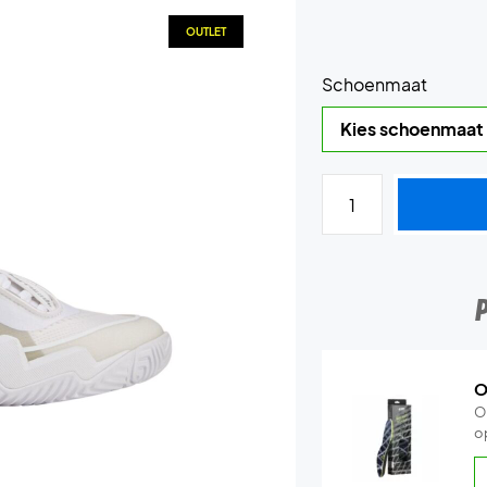
OUTLET
Schoenmaat
O
O
o