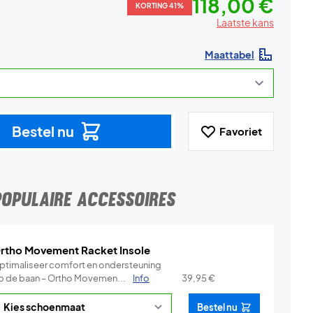
118,00 €
KORTING 41%
Laatste kans
Maattabel
Bestel nu
Favoriet
POPULAIRE ACCESSOIRES
rtho Movement Racket Insole
ptimaliseer comfort en ondersteuning
p de baan – Ortho Movemen...
Info
39,95
€
Bestel nu