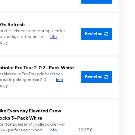
 Go Refresh
oud je schoenen en sportspullen fris –
Bestel nu
envoudig en effectief m...
Info
,95
€
abolat Pro Tour 2.0 3-Pack White
t klassieke Pro Tour grip heeft een
Bestel nu
pgrade gekregen naar 2.0 - ...
Info
,95
€
ike Everyday Elevated Crew
ocks 3-Pack White
omfortabele en stijlvolle sokken van
ke – perfect voor sport ...
Info
22,95
€