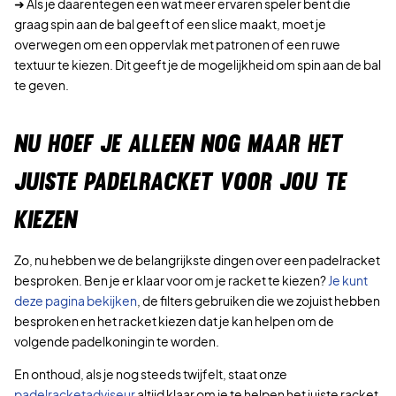
➜ Als je daarentegen een wat meer ervaren speler bent die
graag spin aan de bal geeft of een slice maakt, moet je
overwegen om een oppervlak met patronen of een ruwe
textuur te kiezen. Dit geeft je de mogelijkheid om spin aan de bal
te geven.
NU HOEF JE ALLEEN NOG MAAR HET
JUISTE PADELRACKET VOOR JOU TE
KIEZEN
Zo, nu hebben we de belangrijkste dingen over een padelracket
besproken. Ben je er klaar voor om je racket te kiezen?
Je kunt
deze pagina bekijken
, de filters gebruiken die we zojuist hebben
besproken en het racket kiezen dat je kan helpen om de
volgende padelkoningin te worden.
En onthoud, als je nog steeds twijfelt, staat onze
padelracketadviseur
altijd klaar om je te helpen het juiste racket