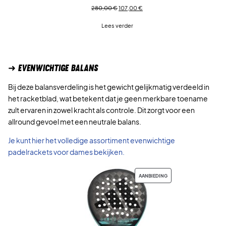
Oorspronkelijke
Huidige
280,00
€
107,00
€
prijs
prijs
Lees verder
was:
is:
280,00 €.
107,00 €.
➜ EVENWICHTIGE BALANS
Bij deze balansverdeling is het gewicht gelijkmatig verdeeld in
het racketblad, wat betekent dat je geen merkbare toename
zult ervaren in zowel kracht als controle. Dit zorgt voor een
allround gevoel met een neutrale balans.
Je kunt hier het volledige assortiment evenwichtige
padelrackets voor dames bekijken.
PRODUCT
AANBIEDING
IN
DE
UITVERKOOP