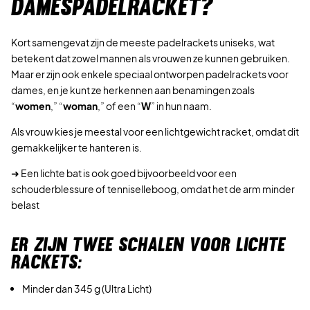
DAMESPADELRACKET?
Kort samengevat zijn de meeste padelrackets uniseks, wat
betekent dat zowel mannen als vrouwen ze kunnen gebruiken.
Maar er zijn ook enkele speciaal ontworpen padelrackets voor
dames, en je kunt ze herkennen aan benamingen zoals
“
women
,” “
woman
,” of een “
W
” in hun naam.
Als vrouw kies je meestal voor een lichtgewicht racket, omdat dit
gemakkelijker te hanteren is.
➜ Een lichte bat is ook goed bijvoorbeeld voor een
schouderblessure of tenniselleboog, omdat het de arm minder
belast
ER ZIJN TWEE SCHALEN VOOR LICHTE
RACKETS:
Minder dan 345 g (Ultra Licht)