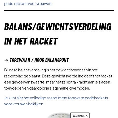
w
5
padelrackets voor vrouwen.
a
s
€
:
.
BALANS/GEWICHTSVERDELING
3
0
0
IN HET RACKET
,
0
0
➜ TOPZWAAR / HOOG BALANSPUNT
€
Bij deze balansverdeling is het gewicht bovenaan in het
.
racketblad geplaatst. Deze gewichtsverdeling geeft het racket
een gevoel van zwaarte, maar het zal extra kracht aan je slagen
toevoegen en daardoor je slagsnelheid verhogen.
Je kunt hier het volledige assortiment topzware padelrackets
voor vrouwen bekijken.
PRODUCT
AANBIEDING