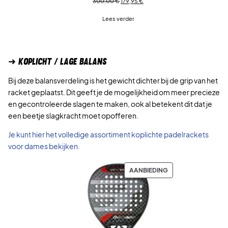
Oorspronkelijke
Huidige
300,00
€
179,95
€
prijs
prijs
Lees verder
was:
is:
300,00 €.
179,95 €.
➜ KOPLICHT / LAGE BALANS
Bij deze balansverdeling is het gewicht dichter bij de grip van het
racket geplaatst. Dit geeft je de mogelijkheid om meer precieze
en gecontroleerde slagen te maken, ook al betekent dit dat je
een beetje slagkracht moet opofferen.
Je kunt hier het volledige assortiment koplichte padelrackets
voor dames bekijken.
PRODUCT
AANBIEDING
IN
DE
UITVERKOOP