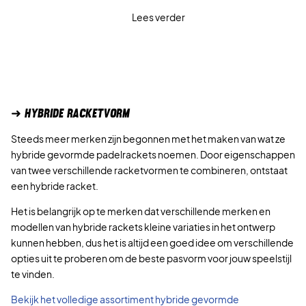
I
o
u
j
,
Lees verder
T
r
i
s
0
V
s
d
w
0
E
p
i
a
R
r
g
s
€
K
o
e
:
.
O
n
p
3
➜ HYBRIDE RACKETVORM
O
k
r
0
P
e
i
5
Steeds meer merken zijn begonnen met het maken van wat ze
l
j
,
hybride gevormde padelrackets noemen. Door eigenschappen
i
s
0
van twee verschillende racketvormen te combineren, ontstaat
j
i
0
een hybride racket.
k
s
Het is belangrijk op te merken dat verschillende merken en
e
:
€
modellen van hybride rackets kleine variaties in het ontwerp
p
1
.
kunnen hebben, dus het is altijd een goed idee om verschillende
r
7
opties uit te proberen om de beste pasvorm voor jouw speelstijl
i
9
te vinden.
j
,
s
9
Bekijk het volledige assortiment hybride gevormde