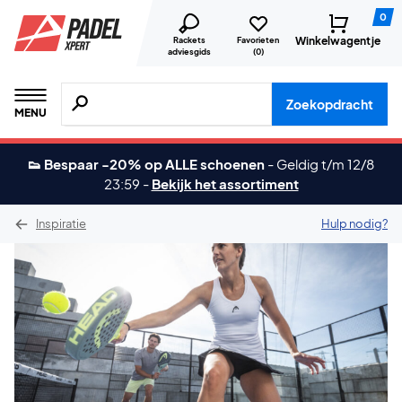
0
Winkelwagentje
Rackets
Favorieten
adviesgids
(
0
)
Zoeken naar producten, merken etc.
Zoekopdracht
MENU
👟 Bespaar -20% op ALLE schoenen
-
Geldig t/m 12/8
23:59
-
Bekijk het assortiment
Inspiratie
Hulp nodig?