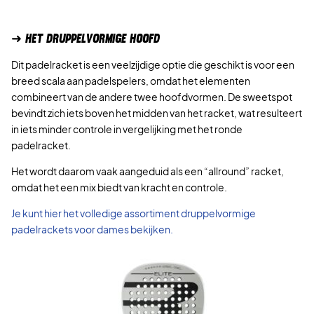
E
w
5
p
i
R
a
r
g
K
s
€
➜ HET DRUPPELVORMIGE HOOFD
o
e
O
:
.
n
p
Dit padelracket is een veelzijdige optie die geschikt is voor een
O
2
k
r
breed scala aan padelspelers, omdat het elementen
P
5
e
i
combineert van de andere twee hoofdvormen. De sweetspot
0
l
j
bevindt zich iets boven het midden van het racket, wat resulteert
,
i
s
in iets minder controle in vergelijking met het ronde
0
j
i
padelracket.
0
k
s
e
:
Het wordt daarom vaak aangeduid als een “allround” racket,
€
p
1
omdat het een mix biedt van kracht en controle.
.
r
0
Je kunt hier het volledige assortiment druppelvormige
i
0
padelrackets voor dames bekijken.
j
,
s
0
w
0
a
s
€
:
.