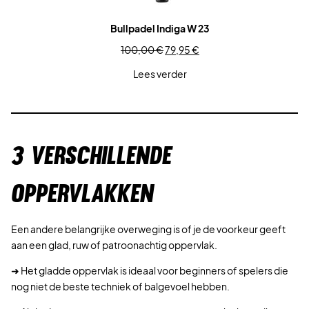
Bullpadel Indiga W 23
Oorspronkelijke
Huidige
100,00
€
79,95
€
prijs
prijs
Lees verder
was:
is:
100,00 €.
79,95 €.
3 VERSCHILLENDE
OPPERVLAKKEN
Een andere belangrijke overweging is of je de voorkeur geeft
aan een glad, ruw of patroonachtig oppervlak.
➜ Het gladde oppervlak is ideaal voor beginners of spelers die
nog niet de beste techniek of balgevoel hebben.