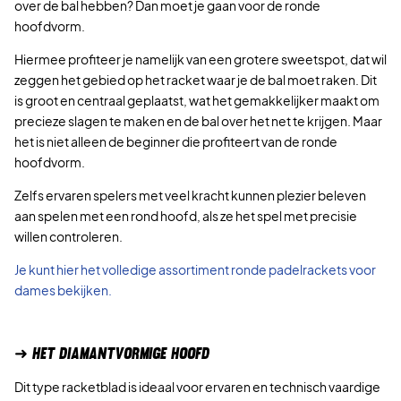
over de bal hebben? Dan moet je gaan voor de ronde
P
5
e
i
hoofdvorm.
0
l
j
,
i
s
Hiermee profiteer je namelijk van een grotere sweetspot, dat wil
0
j
i
zeggen het gebied op het racket waar je de bal moet raken. Dit
0
k
s
is groot en centraal geplaatst, wat het gemakkelijker maakt om
e
:
precieze slagen te maken en de bal over het net te krijgen. Maar
€
p
1
het is niet alleen de beginner die profiteert van de ronde
.
r
4
hoofdvorm.
i
9
Zelfs ervaren spelers met veel kracht kunnen plezier beleven
j
,
aan spelen met een rond hoofd, als ze het spel met precisie
s
9
willen controleren.
w
5
a
Je kunt hier het volledige assortiment ronde padelrackets voor
s
€
dames bekijken.
:
.
2
4
➜ HET DIAMANTVORMIGE HOOFD
0
,
Dit type racketblad is ideaal voor ervaren en technisch vaardige