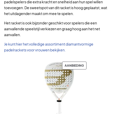
0
padelspelers die extra kracht en snelheid aan hun spel willen
0
toevoegen. De sweetspot van dit racket is hoog geplaatst, wat
het uitdagender maakt om mee te spelen.
€
Het racket is ook bijzonder geschikt voor spelers die een
.
aanvallende speelstijl verkiezen en graag hoog aan het net
aanvallen.
Je kunt hier het volledige assortiment diamantvormige
padelrackets voor vrouwen bekijken.
P
AANBIEDING
R
O
D
U
C
T
I
N