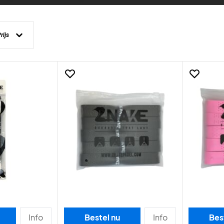
rijs
Info
Bestel nu
Info
Bes