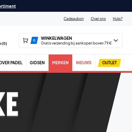
ortiment
Cadeaubon
Over ons
Hulp?
WINKELWAGEN
0
Gratis verzending bij aankopen boven 79 €
 (
0
)
OVER PADEL
GIDSEN
MERKEN
NIEUWS
OUTLET