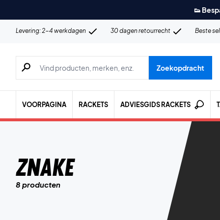
👟 Besp
Levering: 2-4 werkdagen
30 dagen retourrecht
Beste se
Zoeken naar producten, merken etc.
Zoekopdracht
VOORPAGINA
RACKETS
ADVIESGIDS RACKETS
Znake
8 producten