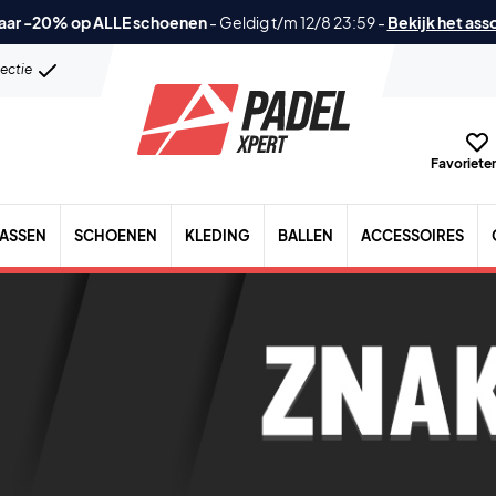
aar -20% op ALLE schoenen
-
Geldig t/m 12/8 23:59
-
Bekijk het ass
lectie
Favorieten
TASSEN
SCHOENEN
KLEDING
BALLEN
ACCESSOIRES