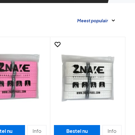
Meest populair
tel nu
Info
Bestel nu
Info