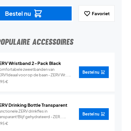
Bestel nu
Favoriet
POPULAIRE ACCESSOIRES
ERV Wristband 2-Pack Black
omfortabele zweetbanden van
Bestel nu
ERV!Ideaal voor op de baan - ZERV Wr...
Info
,95
€
ERV Drinking Bottle Transparent
nctionele ZERV drinkfles in
Bestel nu
ansparant!Blijf gehydrateerd - ZER...
Info
,95
€