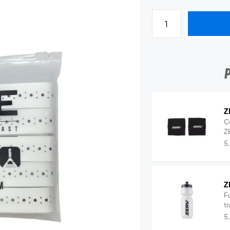
Z
C
Z
5
Z
Fu
tr
5