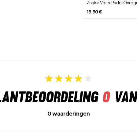
Znake Viper Padel Overg
19,90 €
lantbeoordeling
0
van
0 waarderingen