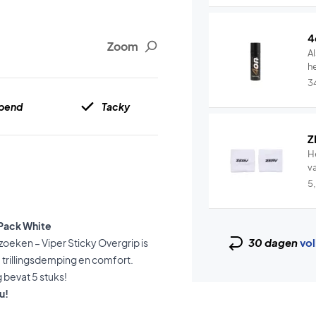
4
Zoom
Al
he
3
mpend
Tacky
Z
H
v
5
-Pack White
30 dagen
vol
 zoeken – Viper Sticky Overgrip is
 trillingsdemping en comfort.
bevat 5 stuks!
u!