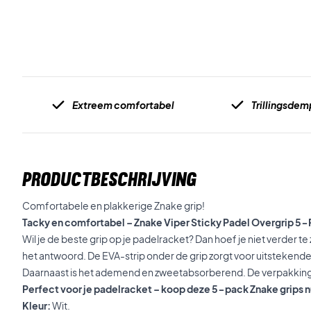
Extreem comfortabel
Trillingsde
PRODUCTBESCHRIJVING
Comfortabele en plakkerige Znake grip!
Tacky en comfortabel – Znake Viper Sticky Padel Overgrip 5
Wil je de beste grip op je padelracket? Dan hoef je niet verder te
het antwoord. De EVA-strip onder de grip zorgt voor uitstekende
Daarnaast is het ademend en zweetabsorberend. De verpakking 
Perfect voor je padelracket – koop deze 5-pack Znake grips n
Kleur:
Wit.