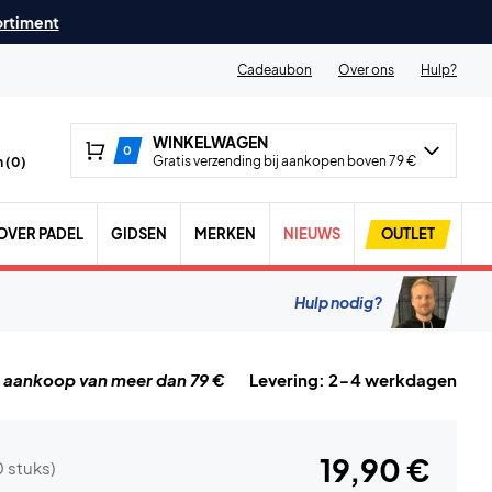
ortiment
Cadeaubon
Over ons
Hulp?
WINKELWAGEN
0
Gratis verzending bij aankopen boven 79 €
 (
0
)
OVER PADEL
GIDSEN
MERKEN
NIEUWS
OUTLET
Hulp nodig?
j aankoop van meer dan 79 €
Levering: 2-4 werkdagen
19,90 €
0 stuks)