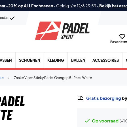
aar -20% op ALLE schoenen
-
Geldig t/m 12/8 23:59
-
Bekijk het ass
lectie
Favorieten
TASSEN
SCHOENEN
KLEDING
BALLEN
ACCESSOIRES
ke
Znake Viper Sticky Padel Overgrip 5-Pack White
Padel
Gratis bezorging
bi
te
Op voorraad
(+1