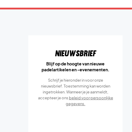
Nieuwsbrief
Blijf op de hoogte van nieuwe
padelartikelen en -evenementen.
Schrijf je hieronder in voor onze
nieuwsbrief. Toestemming kan worden
ingetrokken. Wanneer je je aanmeldt,
accepteer je ons
beleid voor persoonlijke
gegevens.