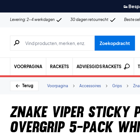
👟 Besp
Levering: 2-4 werkdagen
30 dagen retourrecht
Beste se
Zoeken naar producten, merken etc.
Zoekopdracht
VOORPAGINA
RACKETS
ADVIESGIDS RACKETS
Terug
Voorpagina
Accessoires
Grips
Zna
Znake Viper Sticky 
Overgrip 5-Pack Whi