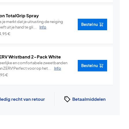
on TotalGrip Spray
s je merkt dat je uitrusting de neiging
Bestel nu
eft uit je hand te gli...
Info
4,95
€
ERV Wristband 2-Pack White
eerlijke en comfortabele zweetbanden
Bestel nu
an ZERV!Perfect voor op het...
Info
,95
€
ledig recht van retour
Betaalmiddelen