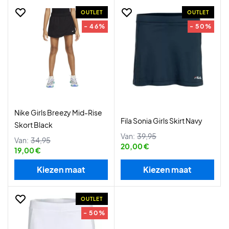
OUTLET
OUTLET
- 46%
- 50%
Nike Girls Breezy Mid-Rise
Fila Sonia Girls Skirt Navy
Skort Black
Van:
39,95
Van:
34,95
20,00 €
19,00 €
Kiezen maat
Kiezen maat
OUTLET
- 50%