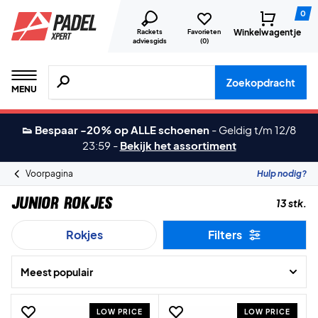
0
Winkelwagentje
Rackets
Favorieten
adviesgids
(
0
)
Zoeken naar producten, merken etc.
Zoekopdracht
MENU
👟 Bespaar -20% op ALLE schoenen
-
Geldig t/m 12/8
23:59
-
Bekijk het assortiment
Voorpagina
Hulp nodig?
Junior rokjes
13 stk.
Rokjes
Filters
Meest populair
LOW PRICE
LOW PRICE