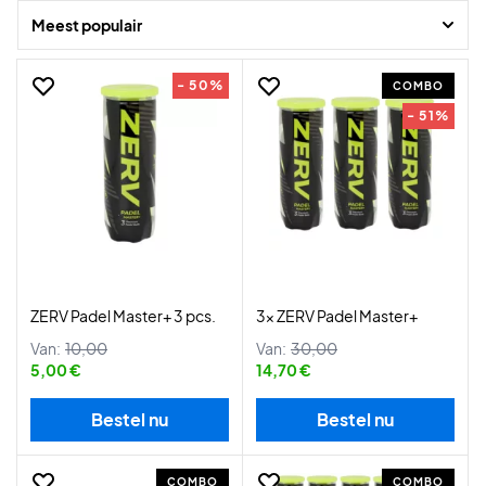
Meest populair
- 50%
COMBO
- 51%
ZERV Padel Master+ 3 pcs.
3x ZERV Padel Master+
Van:
10,00
Van:
30,00
5,00 €
14,70 €
Bestel nu
Bestel nu
COMBO
COMBO