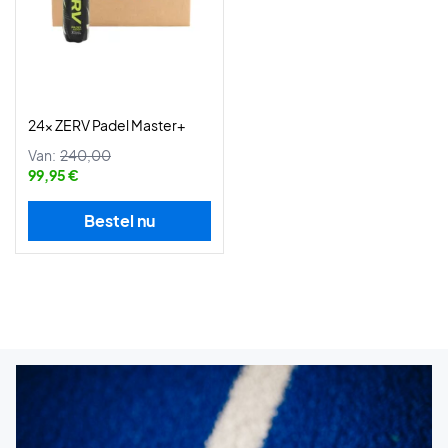
24x ZERV Padel Master+
Van:
240,00
99,95 €
Bestel nu