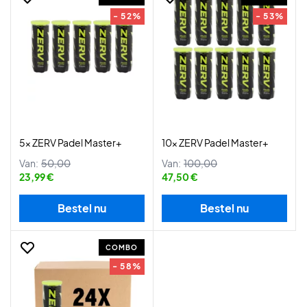
- 52%
- 53%
5x ZERV Padel Master+
10x ZERV Padel Master+
Van:
50,00
Van:
100,00
23,99 €
47,50 €
Bestel nu
Bestel nu
COMBO
- 58%