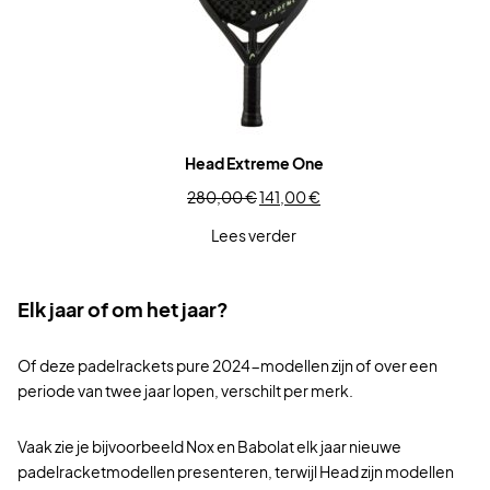
U
C
T
I
N
D
E
Head Extreme One
U
O
H
280,00
€
141,00
€
I
o
u
Lees verder
T
r
i
V
s
d
E
p
i
Elk jaar of om het jaar?
R
r
g
K
o
e
O
Of deze padelrackets pure 2024-modellen zijn of over een
n
p
O
periode van twee jaar lopen, verschilt per merk.
k
r
P
e
i
Vaak zie je bijvoorbeeld Nox en Babolat elk jaar nieuwe
l
j
padelracketmodellen presenteren, terwijl Head zijn modellen
i
s