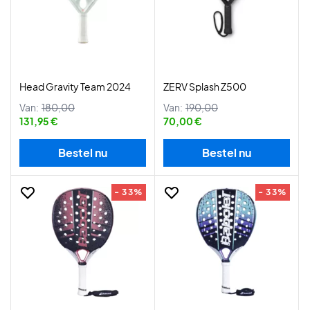
Head Gravity Team 2024
ZERV Splash Z500
Van:
180,00
Van:
190,00
131,95 €
70,00 €
Bestel nu
Bestel nu
- 33%
- 33%