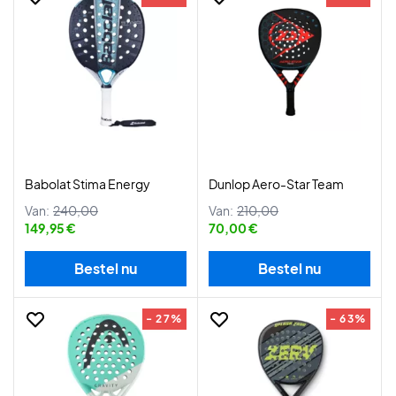
Babolat Stima Energy
Dunlop Aero-Star Team
Van:
240,00
Van:
210,00
149,95 €
70,00 €
Bestel nu
Bestel nu
- 27%
- 63%