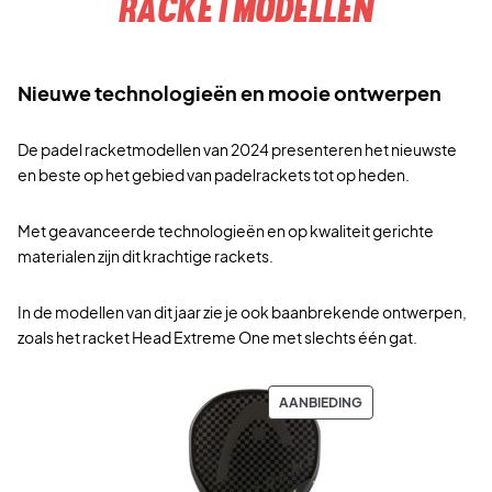
racketmodellen
Nieuwe technologieën en mooie ontwerpen
De padel racketmodellen van 2024 presenteren het nieuwste
en beste op het gebied van padelrackets tot op heden.
Met geavanceerde technologieën en op kwaliteit gerichte
materialen zijn dit krachtige rackets.
In de modellen van dit jaar zie je ook baanbrekende ontwerpen,
zoals het racket Head Extreme One met slechts één gat.
P
AANBIEDING
R
O
D