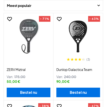
is er zeker ook een voor jou.
Meest populair
- 71%
- 63%
(3)
ZERV Miztral
Dunlop Galactica Team
Van:
175,00
Van:
240,00
50,00 €
90,00 €
Bestel nu
Bestel nu
- 38%
- 67%