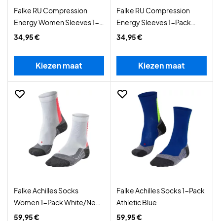
Falke RU Compression
Falke RU Compression
Energy Women Sleeves 1-
Energy Sleeves 1-Pack
Pack Black
Black
34,95 €
34,95 €
Kiezen maat
Kiezen maat
Falke Achilles Socks
Falke Achilles Socks 1-Pack
Women 1-Pack White/Neon
Athletic Blue
Red
59,95 €
59,95 €