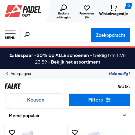
0
Winkelwagentje
Rackets
Favorieten
adviesgids
(
0
)
Zoeken naar producten, merken etc.
Zoekopdracht
MENU
👟 Bespaar -20% op ALLE schoenen
-
Geldig t/m 12/8
23:59
-
Bekijk het assortiment
Voorpagina
Hulp nodig?
Falke
18 stk.
Kousen
Filters
Meest populair