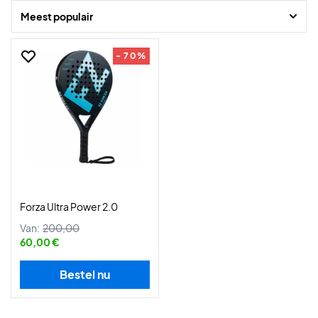
voor een scherpe prijs, hier bij Padelshoppen!
Meest populair
- 70%
Forza Ultra Power 2.0
Van:
200,00
60,00 €
Bestel nu