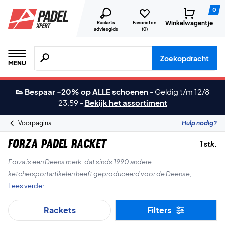
0
Winkelwagentje
Rackets
Favorieten
adviesgids
(
0
)
Zoeken naar producten, merken etc.
Zoekopdracht
MENU
👟 Bespaar -20% op ALLE schoenen
-
Geldig t/m 12/8
23:59
-
Bekijk het assortiment
Voorpagina
Hulp nodig?
Forza Padel Racket
1 stk.
Forza is een Deens merk, dat sinds 1990 andere
ketchersportartikelen heeft geproduceerd voor de Deense,
Europese en Aziatische markt. Nu kun je ook coole padelbatjes van
Lees verder
Forza krijgen!
Rackets
Filters
Het is topkwaliteit en je bent zeker van een goed padel tennisbatje