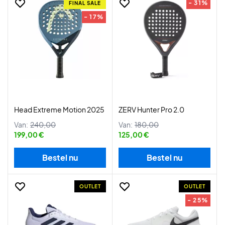
- 31%
FINAL SALE
- 17%
Head Extreme Motion 2025
ZERV Hunter Pro 2.0
Van:
240,00
Van:
180,00
199,00 €
125,00 €
Bestel nu
Bestel nu
OUTLET
OUTLET
- 25%