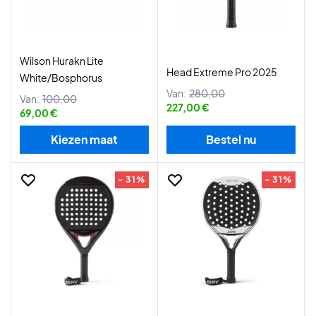
Wilson Hurakn Lite
Head Extreme Pro 2025
White/Bosphorus
Van:
280,00
Van:
100,00
227,00 €
69,00 €
Kiezen maat
Bestel nu
- 31%
- 31%