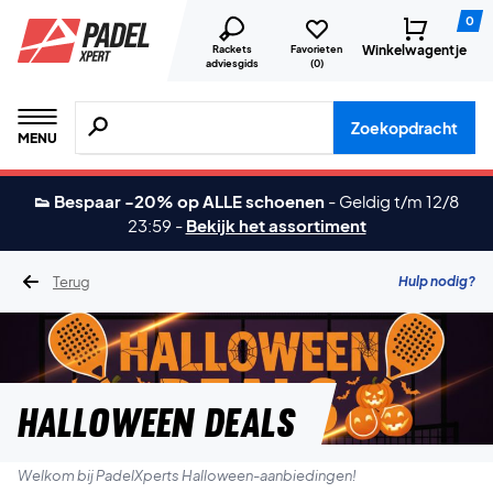
0
Winkelwagentje
Rackets
Favorieten
adviesgids
(
0
)
Zoeken naar producten, merken etc.
Zoekopdracht
MENU
👟 Bespaar -20% op ALLE schoenen
-
Geldig t/m 12/8
23:59
-
Bekijk het assortiment
Terug
Hulp nodig?
HALLOWEEN DEALS
Welkom bij PadelXperts Halloween-aanbiedingen!