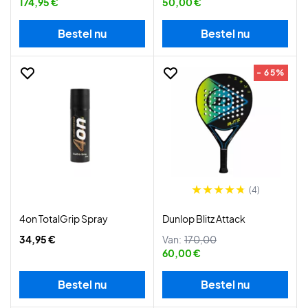
174,95 €
50,00 €
Bestel nu
Bestel nu
- 65%
(4)
4on TotalGrip Spray
Dunlop Blitz Attack
34,95 €
Van:
170,00
60,00 €
Bestel nu
Bestel nu