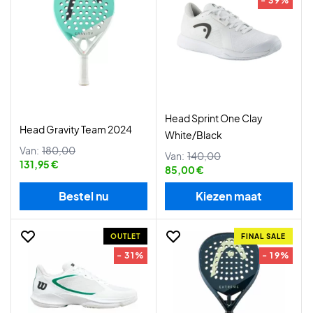
- 39%
Head Sprint One Clay
Head Gravity Team 2024
White/Black
Van:
180,00
Van:
140,00
131,95 €
85,00 €
Bestel nu
Kiezen maat
OUTLET
FINAL SALE
- 31%
- 19%