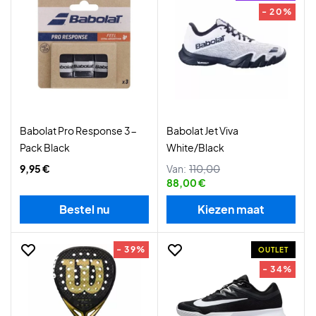
- 20%
Babolat Pro Response 3-
Babolat Jet Viva
Pack Black
White/Black
9,95 €
Van:
110,00
88,00 €
Bestel nu
Kiezen maat
- 39%
OUTLET
- 34%