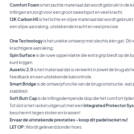
Comfort Foam
is het zachte materiaal dat wordt gebruikt in de 
trillingen en zorgt voor een groot sweetspot en veel kracht.
12K Carbon HS
is het lichte en stijve materiaal dat wordt gebruikt
een stijve aanraking, uitstekende kracht en veel precisie.
One Technology
is het unieke ontwerp met slechts één gat. Dit re
krachtigere aanraking.
Spin Surface
is de ruwe oppervlakte die extra grip biedt op de bal
kunt krijgen.
Auxetic 2.0
is het materiaal dat is verwerkt in zowel de brug als 
feedback en een uitstekende balcontrole.
Smart Bridge
is de ontwerpfunctie van de brugconstructie, wat 
stabiliteit.
Soft Butt Cap
is de trillingsdempende dop die het comfort tijden
Tot slot is het racket uitgerust met een
Integrated Protector Sys
beschermt tegen stoten en krassen!
Ervaar de uitstekende prestaties - koop dit padelracket nu!
LET OP:
Wordt geleverd zonder hoes.