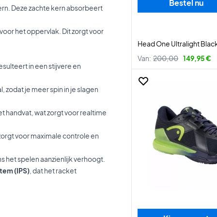
Bestel nu
kern. Deze zachte kern absorbeert
 voor het oppervlak. Dit zorgt voor
Head One Ultralight Blac
Van:
200,00
149,95 €
sulteert in een stijvere en
, zodat je meer spin in je slagen
het handvat, wat zorgt voor realtime
zorgt voor maximale controle en
s het spelen aanzienlijk verhoogt.
tem (IPS)
, dat het racket