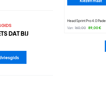
Kiezen maat
Head Sprint Pro 4.0 Pade
SGIDS
Van:
160,00
89,00 €
S DAT BIJ
dviesgids