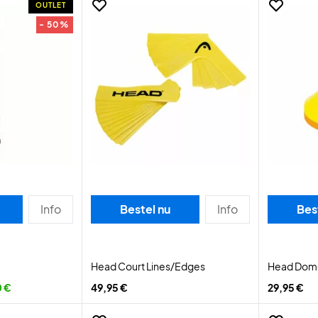
OUTLET
- 50%
Info
Bestel nu
Info
Bes
Head Court Lines/Edges
Head Dom
0 €
49,95 €
29,95 €