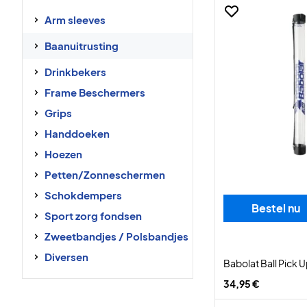
Arm sleeves
Baanuitrusting
Drinkbekers
Frame Beschermers
Grips
Handdoeken
Hoezen
Petten/Zonneschermen
Schokdempers
Bestel nu
Sport zorg fondsen
Zweetbandjes / Polsbandjes
Diversen
Babolat Ball Pick 
34,95 €