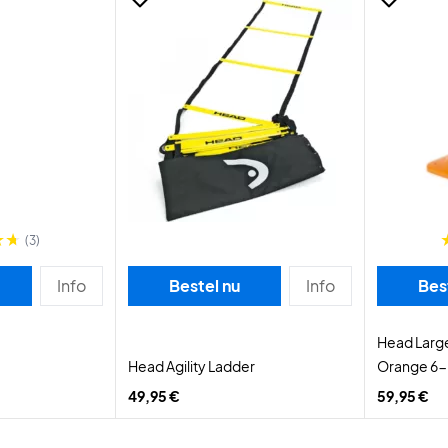
(3)
Info
Bestel nu
Info
Bes
Head Large
Head Agility Ladder
Orange 6
49,95 €
59,95 €