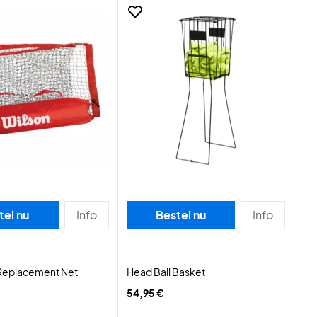
tel nu
Info
Bestel nu
Info
 Replacement Net
Head Ball Basket
54,95 €