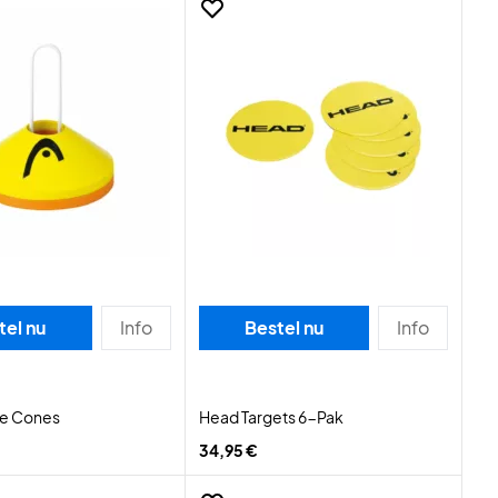
tel nu
Info
Bestel nu
Info
e Cones
Head Targets 6-Pak
34,95 €