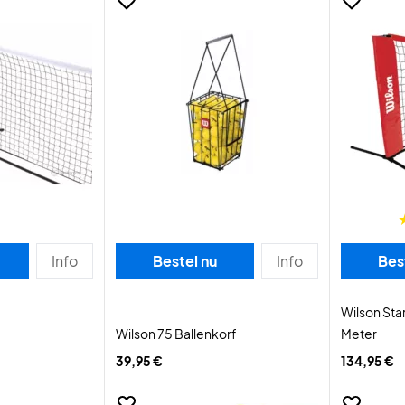
Info
Bestel nu
Info
Bes
Wilson Star
Wilson 75 Ballenkorf
Meter
39,95 €
134,95 €