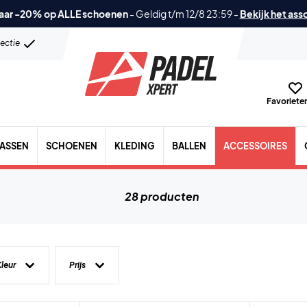
aar -20% op ALLE schoenen
-
Geldig t/m 12/8 23:59
-
Bekijk het ass
lectie
Favorieten
TASSEN
SCHOENEN
KLEDING
BALLEN
ACCESSOIRES
28 producten
leur
Prijs