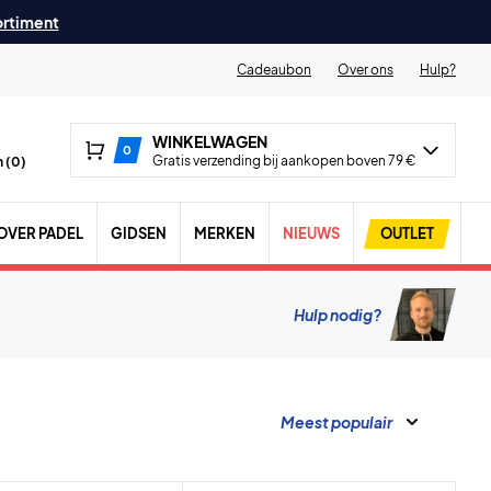
ortiment
Cadeaubon
Over ons
Hulp?
WINKELWAGEN
0
Gratis verzending bij aankopen boven 79 €
 (
0
)
OVER PADEL
GIDSEN
MERKEN
NIEUWS
OUTLET
Hulp nodig?
Meest populair