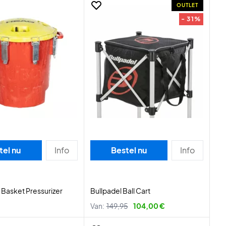
OUTLET
- 31%
tel nu
Info
Bestel nu
Info
Basket Pressurizer
Bullpadel Ball Cart
Van:
149,95
104,00 €