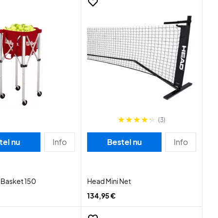
(3)
tel nu
Info
Bestel nu
Info
l Basket 150
Head Mini Net
134,95 €