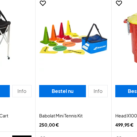
Info
Bestel nu
Info
Bes
Cart
Babolat Mini Tennis Kit
Head X100 
250,00 €
499,95 €