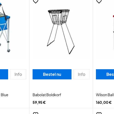
Info
Bestel nu
Info
Bes
 Blue
Babolat Boldkorf
Wilson Bal
59,95 €
160,00 €