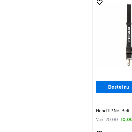
Bestel nu
Head TIP Net Belt
Van:
20,00
10,0