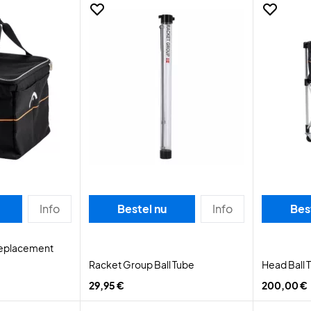
Info
Bestel nu
Info
Bes
 Replacement
Racket Group Ball Tube
Head Ball T
29,95 €
200,00 €