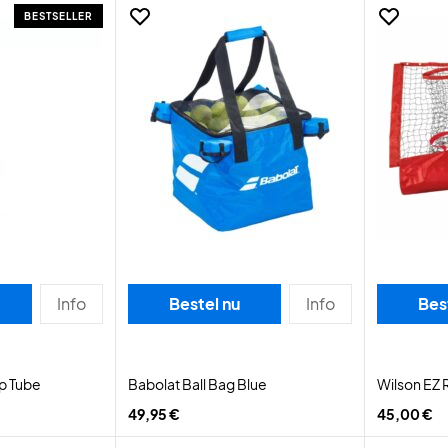
BESTSELLER
Info
Bestel nu
Info
Bes
Up Tube
Babolat Ball Bag Blue
Wilson EZ
49,95 €
45,00 €