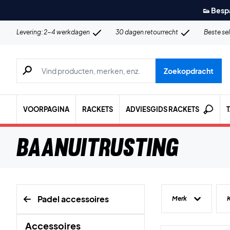
👟 Besp
Levering: 2-4 werkdagen
30 dagen retourrecht
Beste se
Zoeken naar producten, merken etc.
Zoekopdracht
VOORPAGINA
RACKETS
ADVIESGIDS RACKETS
Baanuitrusting
Padel accessoires
Merk
K
Accessoires