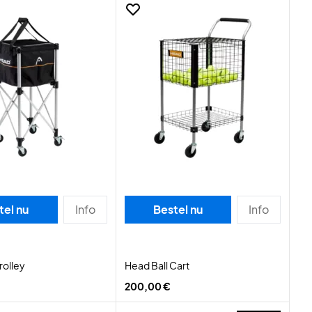
tel nu
Info
Bestel nu
Info
rolley
Head Ball Cart
200,00 €