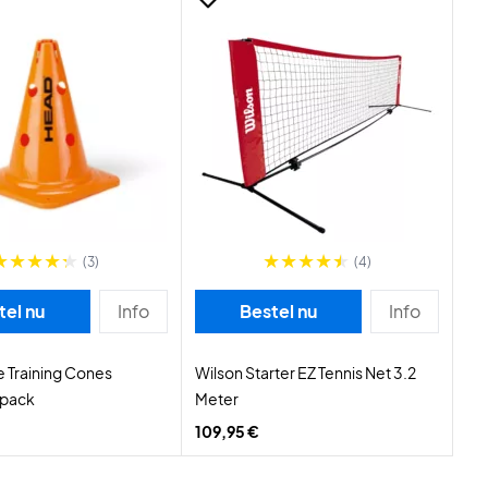
(3)
(4)
tel nu
Info
Bestel nu
Info
 Training Cones
Wilson Starter EZ Tennis Net 3.2
-pack
Meter
109,95 €