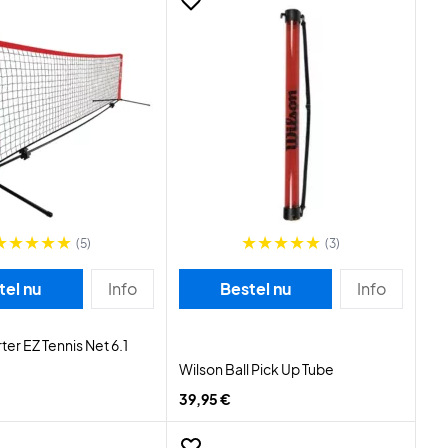
(5)
(3)
tel nu
Info
Bestel nu
Info
ter EZ Tennis Net 6.1
Wilson Ball Pick Up Tube
39,95 €