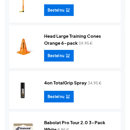
Bestel nu
Head Large Training Cones
Orange 6-pack
59,95
€
Bestel nu
4on TotalGrip Spray
34,95
€
Bestel nu
Babolat Pro Tour 2.0 3-Pack
White
9,95
€