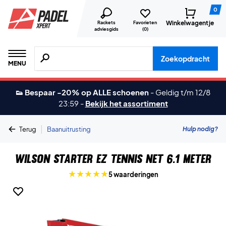
0
Winkelwagentje
Rackets
Favorieten
adviesgids
(
0
)
Zoeken naar producten, merken etc.
Zoekopdracht
MENU
👟 Bespaar -20% op ALLE schoenen
-
Geldig t/m 12/8
23:59
-
Bekijk het assortiment
|
Hulp nodig?
Terug
Baanuitrusting
Wilson Starter EZ Tennis Net 6.1 Meter
5 waarderingen