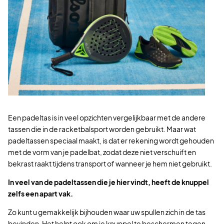
Een padeltas is in veel opzichten vergelijkbaar met de andere
tassen die in de racketbalsport worden gebruikt. Maar wat
padeltassen speciaal maakt, is dat er rekening wordt gehouden
met de vorm van je padelbat, zodat deze niet verschuift en
bekrast raakt tijdens transport of wanneer je hem niet gebruikt.
In veel van de padeltassen die je hier vindt, heeft de knuppel
zelfs een apart vak.
Zo kunt u gemakkelijk bijhouden waar uw spullen zich in de tas
bevinden. Het helpt ook om je knuppel te beschermen tegen