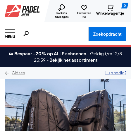
0
Winkelwagentje
Rackets
Favorieten
adviesgids
(
0
)
Zoeken naar producten, merken etc.
Zoekopdracht
MENU
👟 Bespaar -20% op ALLE schoenen
-
Geldig t/m 12/8
23:59
-
Bekijk het assortiment
Gidsen
Hulp nodig?