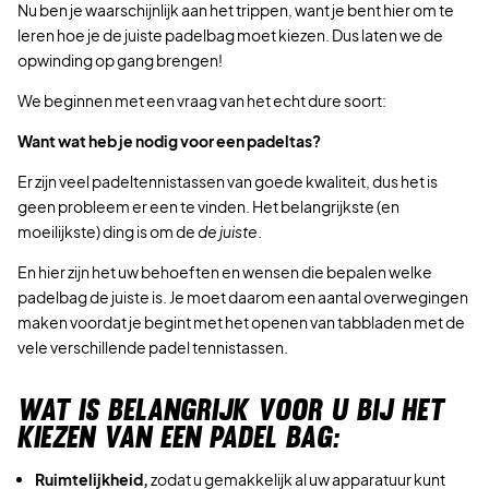
Nu ben je waarschijnlijk aan het trippen, want je bent hier om te
leren hoe je de juiste padelbag moet kiezen. Dus laten we de
opwinding op gang brengen!
We beginnen met een vraag van het echt dure soort:
Want wat heb je nodig voor een padeltas?
Er zijn veel padeltennistassen van goede kwaliteit, dus het is
geen probleem er een te vinden. Het belangrijkste (en
moeilijkste) ding is om de
de juiste
.
En hier zijn het uw behoeften en wensen die bepalen welke
padelbag de juiste is. Je moet daarom een aantal overwegingen
maken voordat je begint met het openen van tabbladen met de
vele verschillende padel tennistassen.
WAT IS BELANGRIJK VOOR U BIJ HET
KIEZEN VAN EEN PADEL BAG:
Ruimtelijkheid,
zodat u gemakkelijk al uw apparatuur kunt