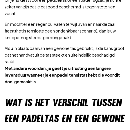
Of je nu kiest voor een peddeltas of een padelrugzak, je kunt er
zeker van zijn dat je bat goed beschermd is tegen stoten en
vocht.
En mocht er een regenbui vallen terwijl u van en naar de zaal
fietst (het is tenslotte geen ondenkbaar scenario), dan is uw
knuppel nog steeds goed ingepakt.
Als u in plaats daarvan een gewone tas gebruikt, is de kans groot
dat het handvat uit de tas steekt en uiteindelijk beschadigd
raakt.
Met andere woorden, je geeft je uitrusting een langere
levensduur wanneer je een padel tennistas hebt die voor dit
doel gemaakt is.
WAT IS HET VERSCHIL TUSSEN
EEN PADELTAS EN EEN GEWONE