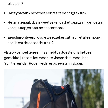
plaatsen?
Het type zak
– moet het een tas of een rugzak zijn?
Het materiaal,
dus je weet zeker dat het duurzaam genoeg is
voor uitstapjes naar de sportschool?
Een slim ontwerp,
dus je weet zeker dat het niet alleen jouw
spel is dat de aandacht trekt?
Als u uw behoeften eenmaal hebt vastgesteld, is het veel
gemakkelijker om het model te vinden dat u meer laat
‘schitteren’ dan Roger Federer op een tennisbaan.