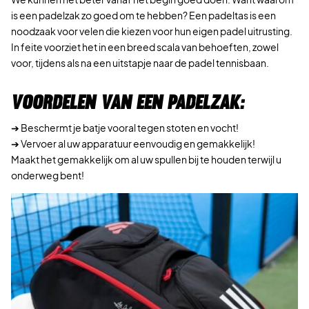
is een padelzak zo goed om te hebben? Een padeltas is een
noodzaak voor velen die kiezen voor hun eigen padel uitrusting.
In feite voorziet het in een breed scala van behoeften, zowel
voor, tijdens als na een uitstapje naar de padel tennisbaan.
VOORDELEN VAN EEN PADELZAK:
➔ Beschermt je batje vooral tegen stoten en vocht!
➔ Vervoer al uw apparatuur eenvoudig en gemakkelijk!
Maakt het gemakkelijk om al uw spullen bij te houden terwijl u
onderweg bent!