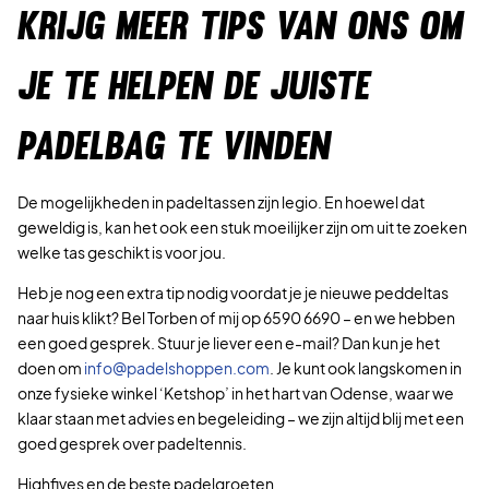
KRIJG MEER TIPS VAN ONS OM
JE TE HELPEN DE JUISTE
PADELBAG TE VINDEN
De mogelijkheden in padeltassen zijn legio. En hoewel dat
geweldig is, kan het ook een stuk moeilijker zijn om uit te zoeken
welke tas geschikt is voor jou.
Heb je nog een extra tip nodig voordat je je nieuwe peddeltas
naar huis klikt? Bel Torben of mij op 6590 6690 – en we hebben
een goed gesprek. Stuur je liever een e-mail? Dan kun je het
doen om
info@padelshoppen.com
. Je kunt ook langskomen in
onze fysieke winkel ‘Ketshop’ in het hart van Odense, waar we
klaar staan met advies en begeleiding – we zijn altijd blij met een
goed gesprek over padeltennis.
Highfives en de beste padelgroeten