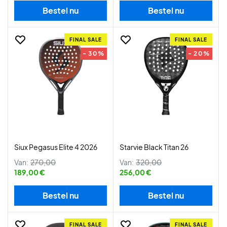
Bestel nu
Bestel nu
FINAL SALE
FINAL SALE
- 30%
- 20%
Siux Pegasus Elite 4 2026
Starvie Black Titan 26
Van:
270,00
Van:
320,00
189,00 €
256,00 €
Bestel nu
Bestel nu
FINAL SALE
FINAL SALE