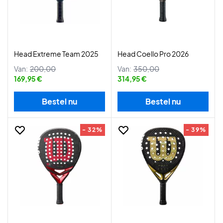
Head Extreme Team 2025
Head Coello Pro 2026
Van:
200,00
Van:
350,00
169,95 €
314,95 €
Bestel nu
Bestel nu
- 32%
- 39%