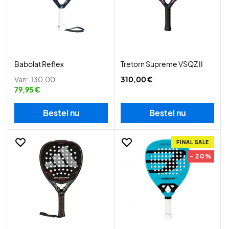
Babolat Reflex
Tretorn Supreme VSQZ II
Van:
130,00
310,00 €
79,95 €
Bestel nu
Bestel nu
FINAL SALE
- 20%