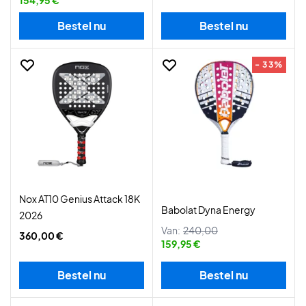
154,95 €
Bestel nu
Bestel nu
- 33%
Nox AT10 Genius Attack 18K
Babolat Dyna Energy
2026
Van:
240,00
360,00 €
159,95 €
Bestel nu
Bestel nu