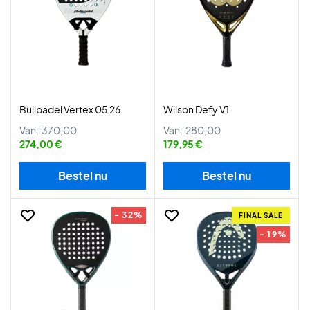
Bullpadel Vertex 05 26
Wilson Defy V1
Van:
370,00
Van:
280,00
274,00 €
179,95 €
Bestel nu
Bestel nu
- 32%
FINAL SALE
- 19%