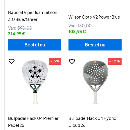
Babolat Viper Juan Lebron
Wilson Optix V2 Power Blue
3.0 Blue/Green
Van:
130,00
Van:
390,00
108,95 €
314,95 €
Bestel nu
Bestel nu
- 5%
- 12%
Bullpadel Hack 04 Premier
Bullpadel Hack 04 Hybrid
Padel 26
Cloud 26