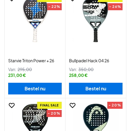
- 22%
- 26%
Starvie Triton Power + 26
Bullpadel Hack 04 26
Van:
295,00
Van:
350,00
231,00 €
258,00 €
Bestel nu
Bestel nu
- 20%
FINAL SALE
- 20%