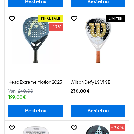
Bestel nu
Bestel nu
FINAL SALE
LIMITED
- 17%
Head Extreme Motion 2025
Wilson Defy LS V1 SE
Van:
240,00
230,00 €
199,00 €
Bestel nu
Bestel nu
- 70%