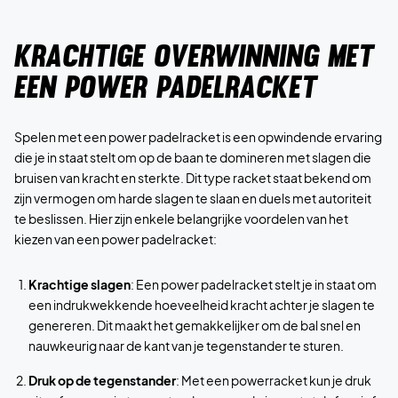
Krachtige overwinning met
een power padelracket
Spelen met een power padelracket is een opwindende ervaring
die je in staat stelt om op de baan te domineren met slagen die
bruisen van kracht en sterkte. Dit type racket staat bekend om
zijn vermogen om harde slagen te slaan en duels met autoriteit
te beslissen. Hier zijn enkele belangrijke voordelen van het
kiezen van een power padelracket:
Krachtige slagen
: Een power padelracket stelt je in staat om
een indrukwekkende hoeveelheid kracht achter je slagen te
genereren. Dit maakt het gemakkelijker om de bal snel en
nauwkeurig naar de kant van je tegenstander te sturen.
Druk op de tegenstander
: Met een powerracket kun je druk