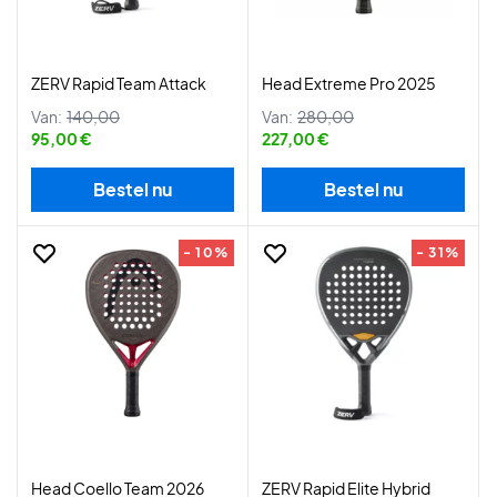
ZERV Rapid Team Attack
Head Extreme Pro 2025
Van:
140,00
Van:
280,00
95,00 €
227,00 €
Bestel nu
Bestel nu
- 10%
- 31%
Head Coello Team 2026
ZERV Rapid Elite Hybrid