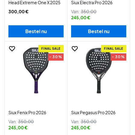
Head Extreme One X 2025
Siux Electra Pro 2026
300,00 €
Van:
350,00
245,00 €
Bestel nu
Bestel nu
FINAL SALE
FINAL SALE
- 30%
- 30%
Siux Fenix Pro 2026
Siux Pegasus Pro 2026
Van:
350,00
Van:
350,00
245,00 €
245,00 €