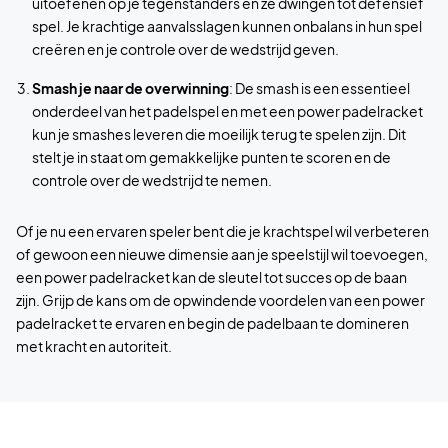
uitoefenen op je tegenstanders en ze dwingen tot defensief
spel. Je krachtige aanvalsslagen kunnen onbalans in hun spel
creëren en je controle over de wedstrijd geven.
Smash je naar de overwinning
: De smash is een essentieel
onderdeel van het padelspel en met een power padelracket
kun je smashes leveren die moeilijk terug te spelen zijn. Dit
stelt je in staat om gemakkelijke punten te scoren en de
controle over de wedstrijd te nemen.
Of je nu een ervaren speler bent die je krachtspel wil verbeteren
of gewoon een nieuwe dimensie aan je speelstijl wil toevoegen,
een power padelracket kan de sleutel tot succes op de baan
zijn. Grijp de kans om de opwindende voordelen van een power
padelracket te ervaren en begin de padelbaan te domineren
met kracht en autoriteit.