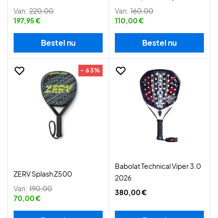
Van:
220,00
Van:
160,00
197,95 €
110,00 €
Bestel nu
Bestel nu
- 63%
Babolat Technical Viper 3.0
ZERV Splash Z500
2026
Van:
190,00
380,00 €
70,00 €