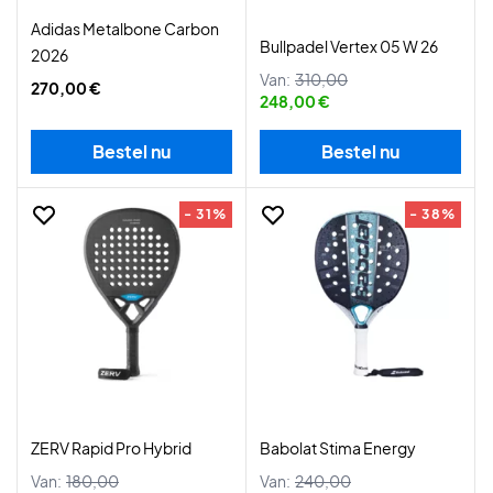
Adidas Metalbone Carbon
Bullpadel Vertex 05 W 26
2026
Van:
310,00
270,00 €
248,00 €
Bestel nu
Bestel nu
- 31%
- 38%
ZERV Rapid Pro Hybrid
Babolat Stima Energy
Van:
180,00
Van:
240,00