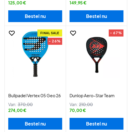
125,00 €
149,95 €
Bestel nu
Bestel nu
- 67%
FINAL SALE
- 26%
Bullpadel Vertex 05 Geo 26
Dunlop Aero-Star Team
Van:
370,00
Van:
210,00
274,00 €
70,00 €
Bestel nu
Bestel nu