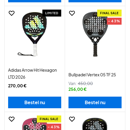
LIMITED
FINAL SALE
- 43%
Adidas Arrow Hit Hexagon
Bullpadel Vertex 05 TF 25
LTD 2026
Van:
450,00
270,00 €
256,00 €
Bestel nu
Bestel nu
FINAL SALE
- 43%