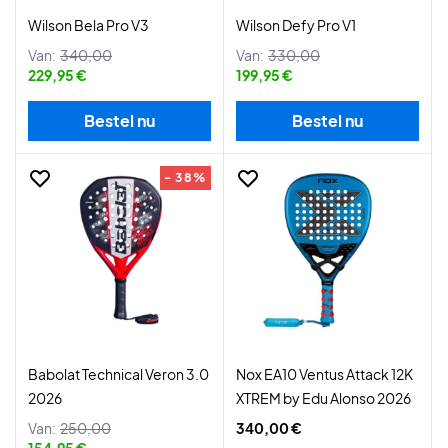
Wilson Bela Pro V3
Wilson Defy Pro V1
Van:
340,00
Van:
330,00
229,95 €
199,95 €
Bestel nu
Bestel nu
- 38%
Babolat Technical Veron 3.0
Nox EA10 Ventus Attack 12K
2026
XTREM by Edu Alonso 2026
Van:
250,00
340,00 €