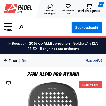
0
Winkelwagentje
Rackets
Favorieten
adviesgids
(
0
)
Zoeken naar producten, merken etc.
Zoekopdracht
MENU
👟 Bespaar -20% op ALLE schoenen
-
Geldig t/m 12/8
23:59
-
Bekijk het assortiment
|
Hulp nodig?
Terug
Rapid
ZERV Rapid Pro Hybrid
KORTING 31%
KORTING 31%
KORTING 31%
KORTING 31%