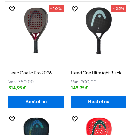
- 10%
- 25%
Head Coello Pro 2026
Head One Ultralight Black
Van:
350,00
Van:
200,00
314,95 €
149,95 €
Bestel nu
Bestel nu