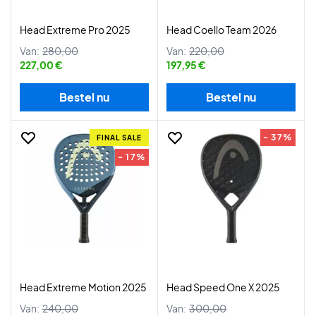
Head Extreme Pro 2025
Head Coello Team 2026
Van:
280,00
Van:
220,00
227,00 €
197,95 €
Bestel nu
Bestel nu
- 37%
FINAL SALE
- 17%
Head Extreme Motion 2025
Head Speed One X 2025
Van:
240,00
Van:
300,00