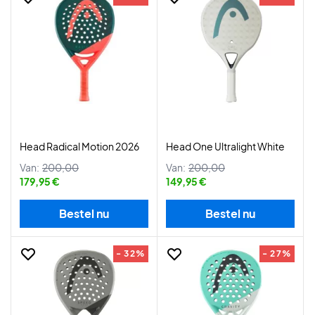
Head Radical Motion 2026
Head One Ultralight White
Van:
200,00
Van:
200,00
179,95 €
149,95 €
Bestel nu
Bestel nu
- 32%
- 27%