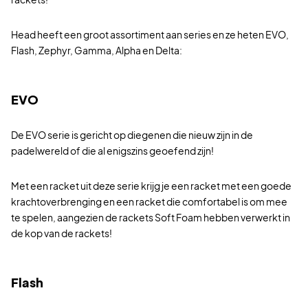
Head heeft een groot assortiment aan series en ze heten EVO,
Flash, Zephyr, Gamma, Alpha en Delta:
EVO
De EVO serie is gericht op diegenen die nieuw zijn in de
padelwereld of die al enigszins geoefend zijn!
Met een racket uit deze serie krijg je een racket met een goede
krachtoverbrenging en een racket die comfortabel is om mee
te spelen, aangezien de rackets Soft Foam hebben verwerkt in
de kop van de rackets!
Flash