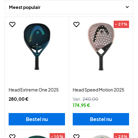
Meest populair
- 27%
Head Extreme One 2025
Head Speed Motion 2025
280,00 €
Van:
240,00
174,95 €
Bestel nu
Bestel nu
- 10%
- 25%