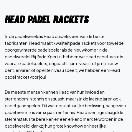
Head Padel Rackets
In de padelwereld is Head duidelijk een van de beste
fabrikanten. Head maakt kwaliteit padel rackets voor zowel de
doorgewinterde padelspeler als de nieuwkomer in de
padelwereld. Bij PadelXpert.nl hebben we Head padel rackets
voor alle padelspelers, ongeacht hun niveau - of je nu nieuw
bent, ervaren of op elite niveau speelt, we hebben een Head
padel racket voor jou!
De meeste mensen kennen Head van hun invloed en
sterrendom in tennis en squash, maar zijn de laatste jaren ook
padel gaan spelen. Dit was een natuurlijke beslissing, aangezien
padel een mix is van squash en tennis. Head is erin geslaagd de
sterrenstatus te bereiken en een erkend merk te worden in de
padelwereld, dankzij hun grote knowhow en heerlijke