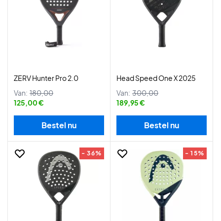
ZERV Hunter Pro 2.0
Head Speed One X 2025
Van:
180,00
Van:
300,00
125,00 €
189,95 €
Bestel nu
Bestel nu
- 36%
- 15%