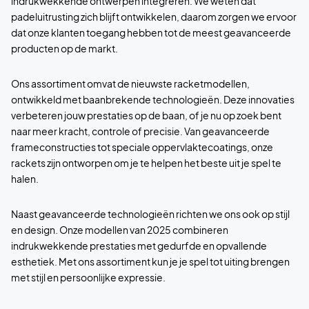
indrukwekkende ontwerpen integreren. We weten dat
padeluitrusting zich blijft ontwikkelen, daarom zorgen we ervoor
dat onze klanten toegang hebben tot de meest geavanceerde
producten op de markt.
Ons assortiment omvat de nieuwste racketmodellen,
ontwikkeld met baanbrekende technologieën. Deze innovaties
verbeteren jouw prestaties op de baan, of je nu op zoek bent
naar meer kracht, controle of precisie. Van geavanceerde
frameconstructies tot speciale oppervlaktecoatings, onze
rackets zijn ontworpen om je te helpen het beste uit je spel te
halen.
Naast geavanceerde technologieën richten we ons ook op stijl
en design. Onze modellen van 2025 combineren
indrukwekkende prestaties met gedurfde en opvallende
esthetiek. Met ons assortiment kun je je spel tot uiting brengen
met stijl en persoonlijke expressie.