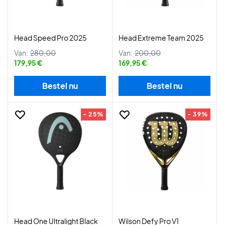
Head Speed Pro 2025
Head Extreme Team 2025
Van:
280,00
Van:
200,00
179,95 €
169,95 €
Bestel nu
Bestel nu
- 25%
- 39%
Head One Ultralight Black
Wilson Defy Pro V1