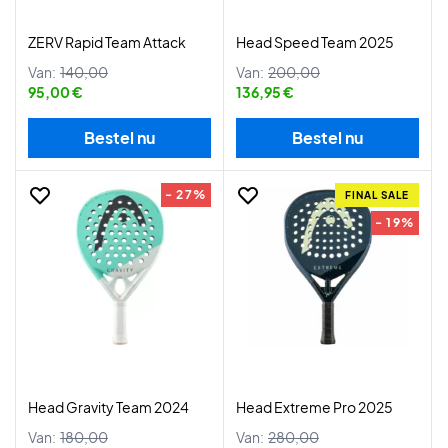
ZERV Rapid Team Attack
Head Speed Team 2025
Van:
140,00
Van:
200,00
95,00 €
136,95 €
Bestel nu
Bestel nu
- 27%
FINAL SALE
- 19%
Head Gravity Team 2024
Head Extreme Pro 2025
Van:
180,00
Van:
280,00