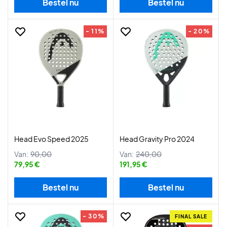
Bestel nu
Bestel nu
- 11%
- 20%
Head Evo Speed 2025
Head Gravity Pro 2024
Van:
90,00
Van:
240,00
79,95 €
191,95 €
Bestel nu
Bestel nu
- 30%
FINAL SALE