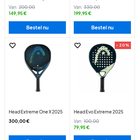
Van:
200,00
Van:
330,00
149,95 €
199,95 €
Bestel nu
Bestel nu
- 20%
Head Extreme One X 2025
Head Evo Extreme 2025
300,00 €
Van:
100,00
79,95 €