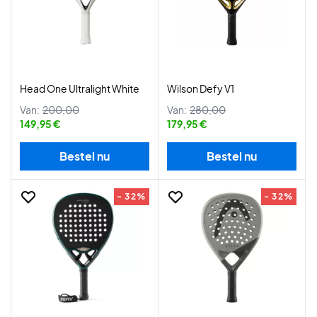
Head One Ultralight White
Wilson Defy V1
Van:
200,00
Van:
280,00
149,95 €
179,95 €
Bestel nu
Bestel nu
- 32%
- 32%