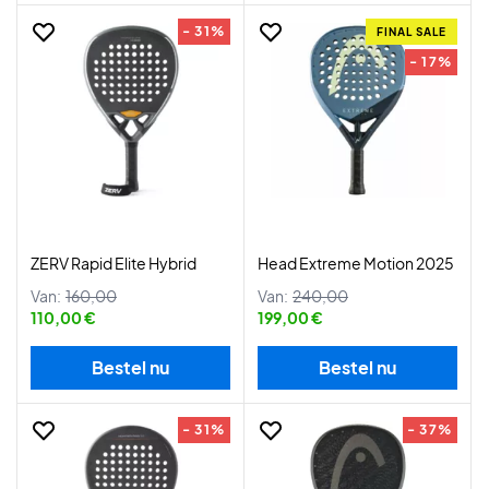
- 31%
FINAL SALE
- 17%
ZERV Rapid Elite Hybrid
Head Extreme Motion 2025
Van:
160,00
Van:
240,00
110,00 €
199,00 €
Bestel nu
Bestel nu
- 31%
- 37%