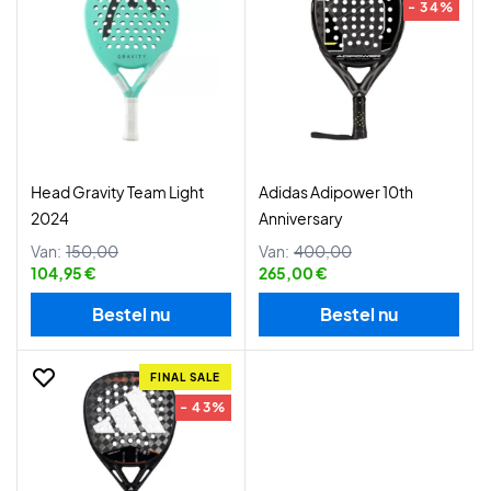
- 34%
Head Gravity Team Light
Adidas Adipower 10th
2024
Anniversary
Van:
150,00
Van:
400,00
104,95 €
265,00 €
Bestel nu
Bestel nu
FINAL SALE
- 43%