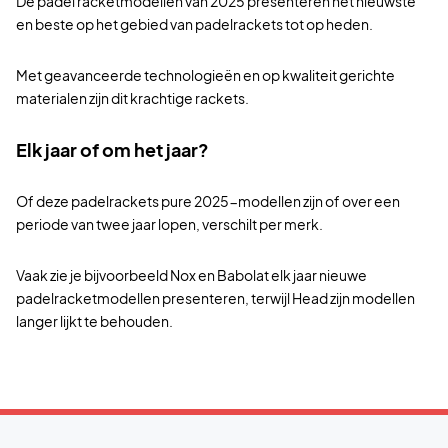
De padel racketmodellen van 2025 presenteren het nieuwste
en beste op het gebied van padelrackets tot op heden.
Met geavanceerde technologieën en op kwaliteit gerichte
materialen zijn dit krachtige rackets.
Elk jaar of om het jaar?
Of deze padelrackets pure 2025-modellen zijn of over een
periode van twee jaar lopen, verschilt per merk.
Vaak zie je bijvoorbeeld Nox en Babolat elk jaar nieuwe
padelracketmodellen presenteren, terwijl Head zijn modellen
langer lijkt te behouden.