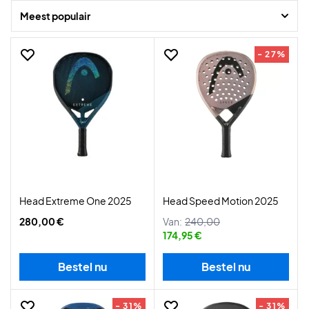
is er zeker ook een voor jou.
Meest populair
- 27%
Head Extreme One 2025
Head Speed Motion 2025
280,00 €
Van:
240,00
174,95 €
Bestel nu
Bestel nu
- 31%
- 31%