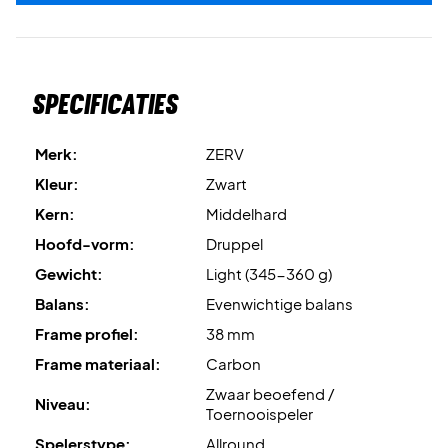
Spin X-Control
is de innovatieve oppervlakte die spin
verbetert en zorgt voor nauwkeurigere slagen.
Vibration Absorption System
is de technologie die
Specificaties
trillingen vermindert en een comfortabelere speelervaring
biedt.
Merk:
ZERV
Tot slot is het ontwerp van absolute topklasse, zodat je
Kleur:
Zwart
opvalt op de padelbaan!
Kern:
Middelhard
Hoofd-vorm:
Druppel
Perfect voor de padelbaan - koop jouw ZERV Hunter Elite
Gewicht:
Light (345-360 g)
2.0 vandaag nog!
LET OP:
Wordt geleverd zonder hoes.
Balans:
Evenwichtige balans
Frame profiel:
38 mm
Frame materiaal:
Carbon
Zwaar beoefend /
Niveau:
Toernooispeler
Spelerstype:
Allround