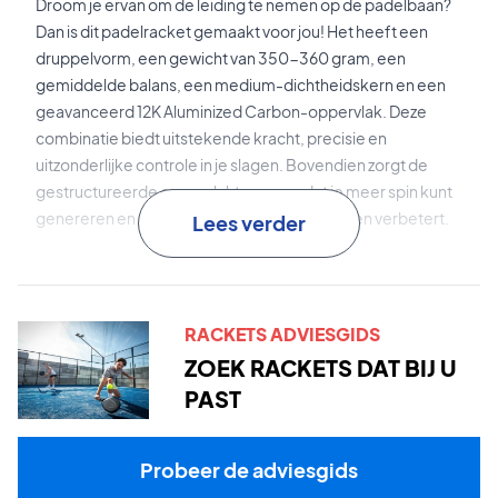
Droom je ervan om de leiding te nemen op de padelbaan?
Dan is dit padelracket gemaakt voor jou! Het heeft een
druppelvorm, een gewicht van 350-360 gram, een
gemiddelde balans, een medium-dichtheidskern en een
geavanceerd 12K Aluminized Carbon-oppervlak. Deze
combinatie biedt uitstekende kracht, precisie en
uitzonderlijke controle in je slagen. Bovendien zorgt de
gestructureerde oppervlakte ervoor dat je meer spin kunt
genereren en de nauwkeurigheid van je slagen verbetert.
Lees verder
12K Aluminized Carbon
is het gealuminiseerde
carbonmateriaal dat wordt gebruikt voor het
racketoppervlak. Dit resulteert in een stijf oppervlak dat
RACKETS ADVIESGIDS
niet wordt beïnvloed door temperaturen.
ZOEK RACKETS DAT BIJ U
PAST
Black Pro EVA
is de medium-dichtheidskern die een
uitstekende balcontrole, precisie en krachtoutput biedt
voor krachtige slagen.
Probeer de adviesgids