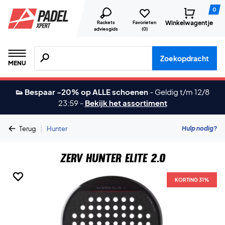
0
Winkelwagentje
Rackets
Favorieten
adviesgids
(
0
)
Zoeken naar producten, merken etc.
Zoekopdracht
MENU
👟 Bespaar -20% op ALLE schoenen
-
Geldig t/m 12/8
23:59
-
Bekijk het assortiment
|
Hulp nodig?
Terug
Hunter
ZERV Hunter Elite 2.0
KORTING 31%
KORTING 31%
KORTING 31%
KORTING 31%