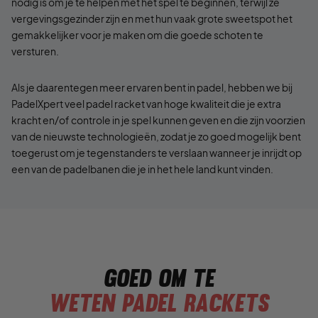
nodig is om je te helpen met het spel te beginnen, terwijl ze
vergevingsgezinder zijn en met hun vaak grote sweetspot het
gemakkelijker voor je maken om die goede schoten te
versturen.
Als je daarentegen meer ervaren bent in padel, hebben we bij
PadelXpert veel padel racket van hoge kwaliteit die je extra
kracht en/of controle in je spel kunnen geven en die zijn voorzien
van de nieuwste technologieën, zodat je zo goed mogelijk bent
toegerust om je tegenstanders te verslaan wanneer je inrijdt op
een van de padelbanen die je in het hele land kunt vinden.
Goed om te
weten padel rackets