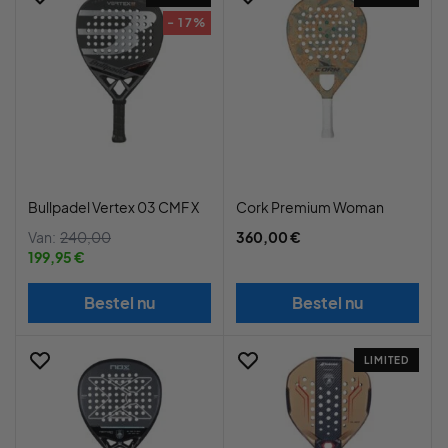
- 17%
Bullpadel Vertex 03 CMF X
Cork Premium Woman
Van:
240,00
360,00 €
199,95 €
Bestel nu
Bestel nu
LIMITED