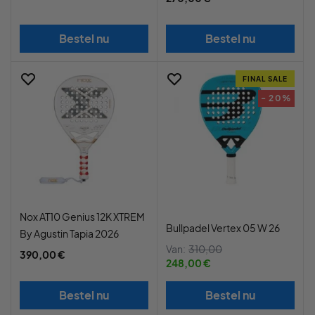
Bestel nu
Bestel nu
FINAL SALE
- 20%
Nox AT10 Genius 12K XTREM
Bullpadel Vertex 05 W 26
By Agustin Tapia 2026
Van:
310,00
390,00 €
248,00 €
Bestel nu
Bestel nu