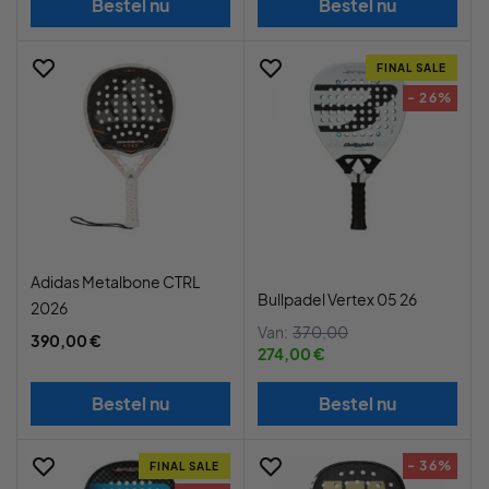
Bestel nu
Bestel nu
FINAL SALE
- 26%
Adidas Metalbone CTRL
Bullpadel Vertex 05 26
2026
Van:
370,00
390,00 €
274,00 €
Bestel nu
Bestel nu
- 36%
FINAL SALE