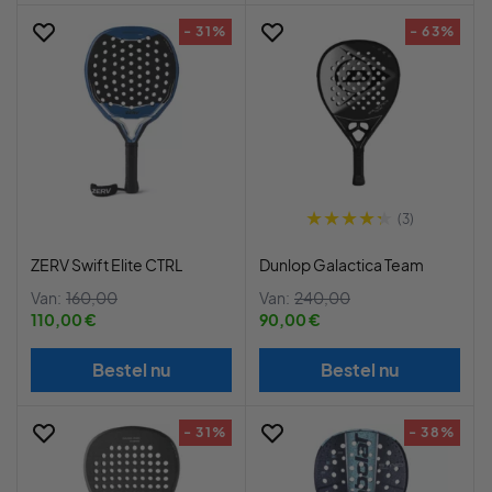
- 31%
- 63%
(3)
ZERV Swift Elite CTRL
Dunlop Galactica Team
Van:
160,00
Van:
240,00
110,00 €
90,00 €
Bestel nu
Bestel nu
- 31%
- 38%