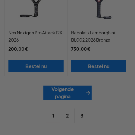
Nox Nextgen Pro Attack 12K
Babolat x Lamborghini
2026
BL002 2026 Bronze
200,00 €
750,00 €
Bestel nu
Bestel nu
Volgende
pagina
1
2
3