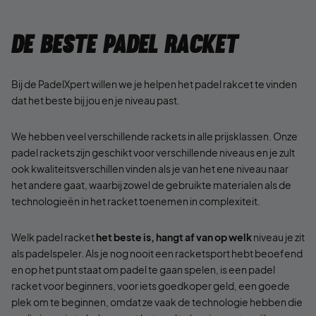
De beste padel racket
Bij de PadelXpert willen we je helpen het padel rakcet te vinden
dat het beste bij jou en je niveau past.
We hebben veel verschillende rackets in alle prijsklassen. Onze
padel rackets zijn geschikt voor verschillende niveaus en je zult
ook kwaliteitsverschillen vinden als je van het ene niveau naar
het andere gaat, waarbij zowel de gebruikte materialen als de
technologieën in het racket toenemen in complexiteit.
Welk padel racket
het beste is, hangt af van op welk
niveau je zit
als padelspeler. Als je nog nooit een racketsport hebt beoefend
en op het punt staat om padel te gaan spelen, is een padel
racket voor beginners, voor iets goedkoper geld, een goede
plek om te beginnen, omdat ze vaak de technologie hebben die