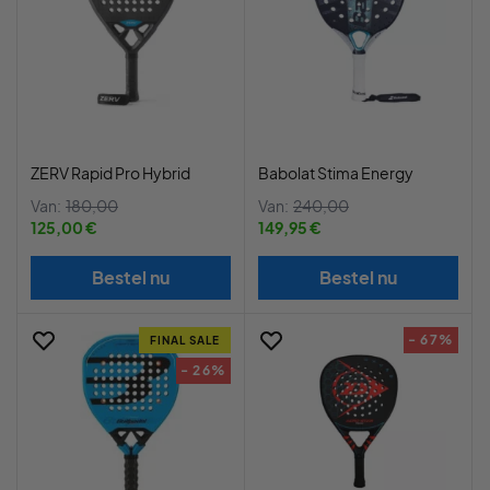
ZERV Rapid Pro Hybrid
Babolat Stima Energy
Van:
180,00
Van:
240,00
125,00 €
149,95 €
Bestel nu
Bestel nu
- 67%
FINAL SALE
- 26%