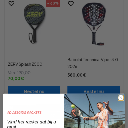
- 63%
Babolat Technical Viper 3.0
ZERV Splash Z500
2026
Van:
190,00
380,00 €
70,00 €
Bestel nu
Bestel nu
- 31%
FINAL SALE
ADVIESGIDS RACKETS
- 17%
Vind het racket dat bij u
past