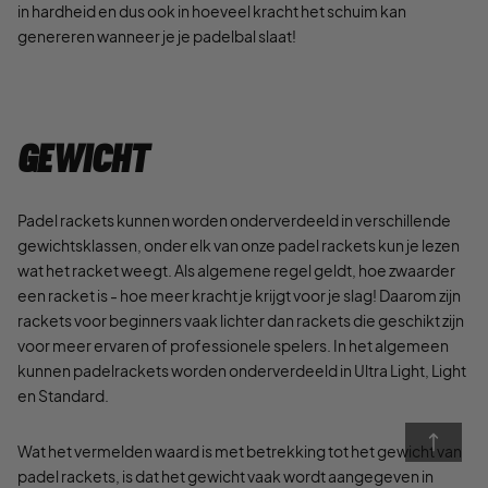
in hardheid en dus ook in hoeveel kracht het schuim kan
genereren wanneer je je padelbal slaat!
Gewicht
Padel rackets kunnen worden onderverdeeld in verschillende
gewichtsklassen, onder elk van onze padel rackets kun je lezen
wat het racket weegt. Als algemene regel geldt, hoe zwaarder
een racket is - hoe meer kracht je krijgt voor je slag! Daarom zijn
rackets voor beginners vaak lichter dan rackets die geschikt zijn
voor meer ervaren of professionele spelers. In het algemeen
kunnen padelrackets worden onderverdeeld in Ultra Light, Light
en Standard.
Wat het vermelden waard is met betrekking tot het gewicht van
padel rackets, is dat het gewicht vaak wordt aangegeven in