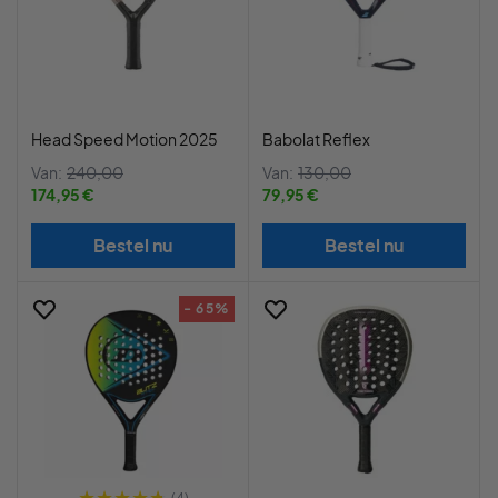
Head Speed Motion 2025
Babolat Reflex
Van:
240,00
Van:
130,00
174,95 €
79,95 €
Bestel nu
Bestel nu
- 65%