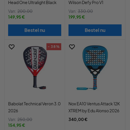
Head One Ultralight Black
Wilson Defy Pro V1
Van:
200,00
Van:
330,00
149,95 €
199,95 €
Bestel nu
Bestel nu
- 38%
Babolat Technical Veron 3.0
Nox EA10 Ventus Attack 12K
2026
XTREM by Edu Alonso 2026
Van:
250,00
340,00 €
154,95 €