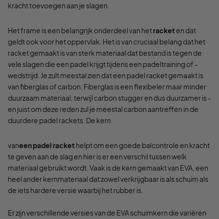
kracht toevoegen aan je slagen.
Het frame is een belangrijk onderdeel van het
racket
en dat
geldt ook voor het oppervlak. Het is van cruciaal belang dat het
racket gemaakt is van sterk materiaal dat bestand is tegen de
vele slagen die een padel krijgt tijdens een padeltraining of -
wedstrijd. Je zult meestal zien dat een padel racket gemaakt is
van fiberglas of carbon. Fiberglas is een flexibeler maar minder
duurzaam materiaal, terwijl carbon stugger en dus duurzamer is -
en juist om deze reden zul je meestal carbon aantreffen in de
duurdere padel rackets. De kern
van
een padel racket
helpt om een goede balcontrole en kracht
te geven aan de slag en hier is er een verschil tussen welk
materiaal gebruikt wordt. Vaak is de kern gemaakt van EVA, een
heel ander kernmateriaal dat zowel verkrijgbaar is als schuim als
de iets hardere versie waarbij het rubber is.
Er zijn verschillende versies van de EVA schuimkern die variëren