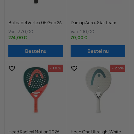
Bullpadel Vertex 05 Geo 26
Dunlop Aero-Star Team
Van:
370,00
Van:
210,00
274,00 €
70,00 €
Bestel nu
Bestel nu
- 10%
- 25%
Head Radical Motion 2026
Head One Ultralight White