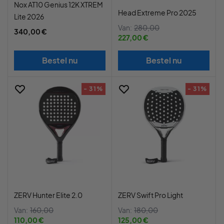
Nox AT10 Genius 12K XTREM
Head Extreme Pro 2025
Lite 2026
Van:
280,00
340,00 €
227,00 €
Bestel nu
Bestel nu
- 31%
- 31%
ZERV Hunter Elite 2.0
ZERV Swift Pro Light
Van:
160,00
Van:
180,00
110,00 €
125,00 €