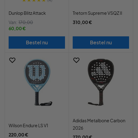
(4)
Dunlop Blitz Attack
Tretorn Supreme VSQZ II
Van:
170,00
310,00 €
60,00 €
Bestel nu
Bestel nu
Adidas Metalbone Carbon
Wilson Endure LS V1
2026
220,00 €
270,00 €