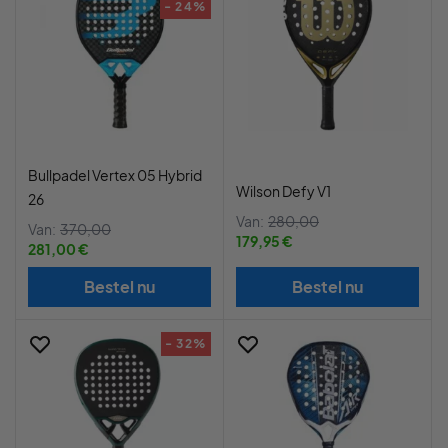
- 24%
Bullpadel Vertex 05 Hybrid
Wilson Defy V1
26
Van:
280,00
Van:
370,00
179,95 €
281,00 €
Bestel nu
Bestel nu
- 32%