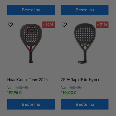
Bestel nu
Bestel nu
- 10%
- 31%
Head Coello Team 2026
ZERV Rapid Elite Hybrid
Van:
220,00
Van:
160,00
197,95 €
110,00 €
Bestel nu
Bestel nu