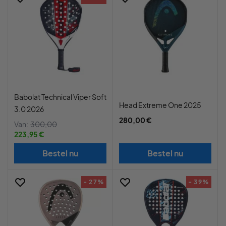
Babolat Technical Viper Soft
Head Extreme One 2025
3.0 2026
280,00 €
Van:
300,00
223,95 €
Bestel nu
Bestel nu
- 27%
- 39%