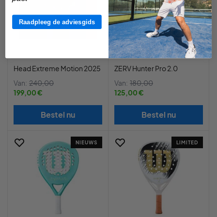
Raadpleeg de adviesgids
Head Extreme Motion 2025
ZERV Hunter Pro 2.0
Van:
240,00
Van:
180,00
199,00 €
125,00 €
Bestel nu
Bestel nu
NIEUWS
LIMITED