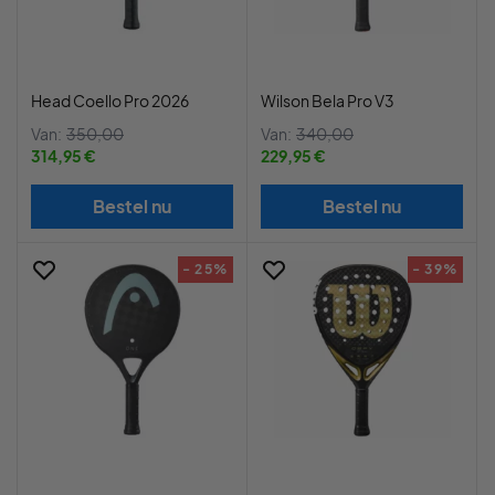
Head Coello Pro 2026
Wilson Bela Pro V3
Van:
350,00
Van:
340,00
314,95 €
229,95 €
Bestel nu
Bestel nu
- 25%
- 39%