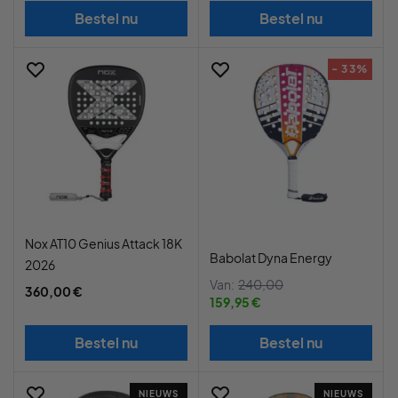
Bestel nu
Bestel nu
- 33%
Nox AT10 Genius Attack 18K
Babolat Dyna Energy
2026
Van:
240,00
360,00 €
159,95 €
Bestel nu
Bestel nu
NIEUWS
NIEUWS