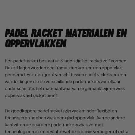
Padel racket materialen en
oppervlakken
Een padel racket bestaat uit 3 lagen die het racket zelf vormen.
Deze 3 lagen worden een frame, een kern en een oppervlak
genoemd. Er is een groot verschil tussen padel rackets en een
van de dingen die de verschillende padel rackets van elkaar
onderscheidt is het materiaal waarvan ze gemaakt zijn en welk
oppervlak het racket heeft.
De goedkopere padel rackets zijn vaak minder flexibel en
technisch en hebben vaak een glad oppervlak. Aan de andere
kant zitten de duurdere padel rackets vaak vol met
technologieën die meestal ofwel de precisie verhogen of extra