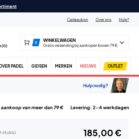
ortiment
Cadeaubon
Over ons
Hulp?
WINKELWAGEN
0
Gratis verzending bij aankopen boven 79 €
 (
0
)
OVER PADEL
GIDSEN
MERKEN
NIEUWS
OUTLET
Hulp nodig?
j aankoop van meer dan 79 €
Levering: 2-4 werkdagen
185,00 €
0 stuks)