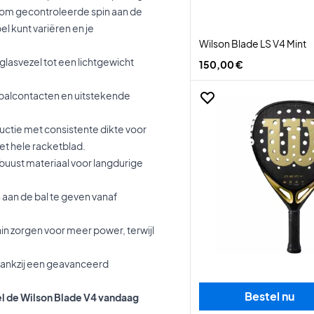
 om gecontroleerde spin aan de
el kunt variëren en je
Wilson Blade LS V4 Mint
asvezel tot een lichtgewicht
150,00 €
 balcontacten en uitstekende
ctie met consistente dikte voor
t hele racketblad.
obuust materiaal voor langdurige
aan de bal te geven vanaf
in zorgen voor meer power, terwijl
 dankzij een geavanceerd
Bestel nu
tel de Wilson Blade V4 vandaag