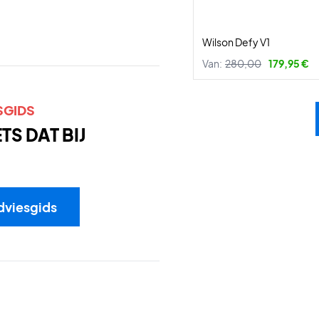
Wilson Defy V1
Van:
280,00
179,95 €
SGIDS
S DAT BIJ
dviesgids