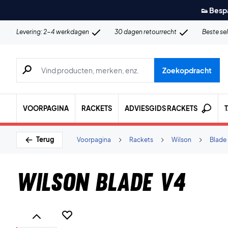
👟 Besp
Levering: 2-4 werkdagen
30 dagen retourrecht
Beste se
Zoeken naar producten, merken etc.
Zoekopdracht
VOORPAGINA
RACKETS
ADVIESGIDS RACKETS
Terug
Voorpagina
Rackets
Wilson
Blade 
Wilson Blade V4