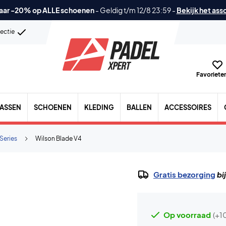
aar -20% op ALLE schoenen
-
Geldig t/m 12/8 23:59
-
Bekijk het ass
lectie
Favorieten
TASSEN
SCHOENEN
KLEDING
BALLEN
ACCESSOIRES
Series
Wilson Blade V4
Gratis bezorging
bi
Op voorraad
(+1