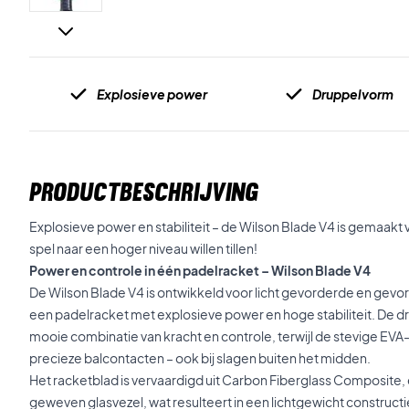
Explosieve power
Druppelvorm
PRODUCTBESCHRIJVING
Explosieve power en stabiliteit – de Wilson Blade V4 is gemaakt 
spel naar een hoger niveau willen tillen!
Power en controle in één padelracket – Wilson Blade V4
De Wilson Blade V4 is ontwikkeld voor licht gevorderde en gevo
een padelracket met explosieve power en hoge stabiliteit. De 
mooie combinatie van kracht en controle, terwijl de stevige EVA-
precieze balcontacten – ook bij slagen buiten het midden.
Het racketblad is vervaardigd uit Carbon Fiberglass Composite,
geweven glasvezel, wat resulteert in een lichtgewicht construct