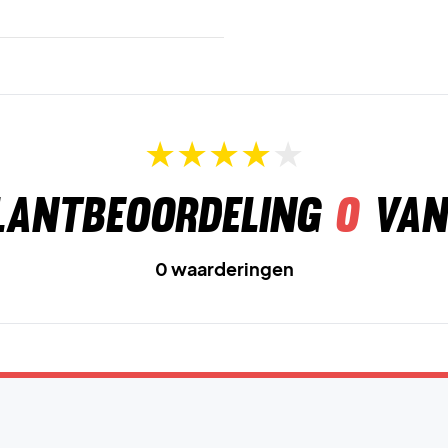
lantbeoordeling
0
van
0 waarderingen