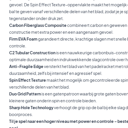
gevoel. De Spin Effect Texture-oppervlakte maakt het mogelijk
bal te geven vanaf verschillende delen van het blad, zodat je je sp
tegenstander onder druk zet.
Carbon Fiberglass Composite
combineert carbon en geweven gl
constructie met extra power en een aangenaam gevoel.
Firm EVA Foam
garandeert directe, krachtige slagen met snelle
controle.
C2 Tubular Construction
is een nauwkeurige carbonbuis-constru
optimale duurzaamheid en indrukwekkende slagcontrole over he
Anti-Fragile Edge
versterkt het blad van het padelracket met r
duurzaamheid, zelfs bij intensief en agressief spel.
Spin Effect Texture
maakt het mogelijk om gecontroleerde spin 
verschillende delen van het blad.
Duo Grid Pattern
is een gatenpatroon waarbij grote gaten boven
kleinere gaten onderin spin en controle bieden.
Sharp Hole Technology
verhoogt de grip op de bal bij elke slag
boorproces.
Til je spel naar een hoger niveau met power en controle – bes