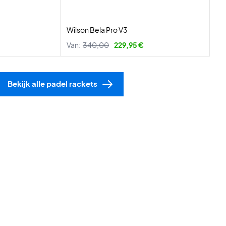
Wilson Bela Pro V3
Van:
340,00
229,95 €
Bekijk alle padel rackets