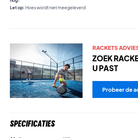
nog!
Let op:
Hoes wordt niet meegeleverd
RACKETS ADVIE
ZOEK RACKET
U PAST
Probeer de a
Specificaties