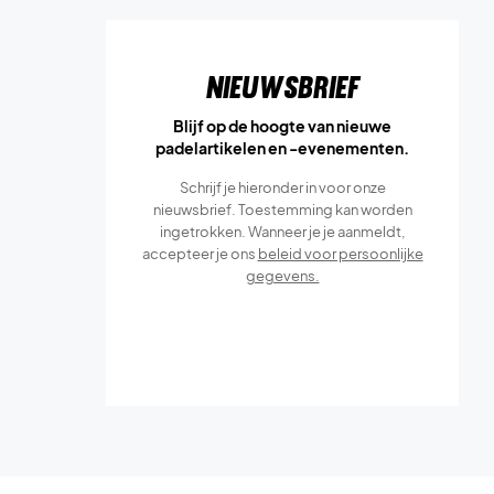
Nieuwsbrief
Blijf op de hoogte van nieuwe
padelartikelen en -evenementen.
Schrijf je hieronder in voor onze
nieuwsbrief. Toestemming kan worden
ingetrokken. Wanneer je je aanmeldt,
accepteer je ons
beleid voor persoonlijke
gegevens.