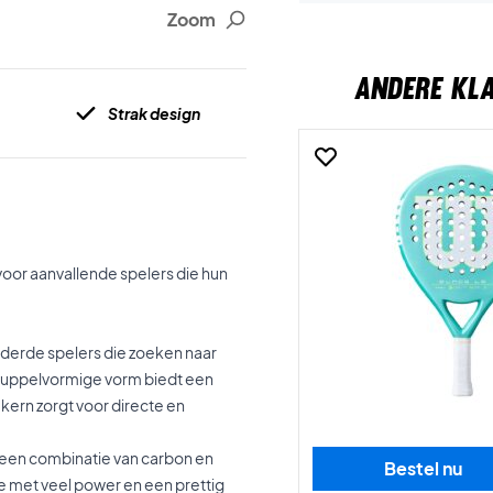
Zoom
ANDERE KL
Strak design
voor aanvallende spelers die hun
rderde spelers die zoeken naar
druppelvormige vorm biedt een
kern zorgt voor directe en
 een combinatie van carbon en
Bestel nu
ie met veel power en een prettig