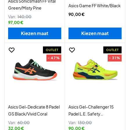
Asics Sonicsmash FF Vital
Asics Game FF White/Black
Green/Misty Pine
90,00 €
Van:
140,00
97,00 €
Kiezen maat
Kiezen maat
OUTLET
OUTLET
- 47%
- 31%
Asics Gel-Dedicate 8 Padel
Asics Gel-Challenger 15
GS Black/Vivid Coral
Padel L.E. Safety
Yellow/Twilight Blue
Van:
60,00
Van:
130,00
32,00 €
90,00 €