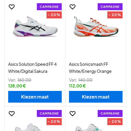
CAMPAGNE
CAMPAGNE
- 20%
- 20%
Asics Solution Speed FF 4
Asics Sonicsmash FF
White/Digital Sakura
White/Energy Orange
Van:
160,00
Van:
140,00
128,00 €
112,00 €
Kiezen maat
Kiezen maat
CAMPAGNE
CAMPAGNE
- 20%
- 20%