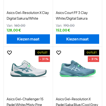
Asics Gel-Resolution X Clay
Asics Court FF 3 Clay
Digital Sakura/White
White/Digital Sakura
Van:
160,00
Van:
190,00
128,00 €
152,00 €
Kiezen maat
Kiezen maat
OUTLET
OUTLET
- 31%
- 31%
Asics Gel-Challenger 15
Asics Gel-Resolution X
Padel White/Misty Pine
Padel Saba Blue/Cool Grey