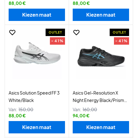
88,00 €
88,00 €
Kiezen maat
Kiezen maat
OUTLET
OUTLET
- 41%
- 41%
Asics Solution Speed FF 3
Asics Gel-Resolution X
White/Black
Night Energy Black/Prism
Blue
Van:
150,00
Van:
160,00
88,00 €
94,00 €
Kiezen maat
Kiezen maat