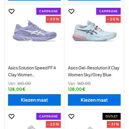
CAMPAGNE
CAMPAGNE
- 20%
- 20%
Asics Solution Speed FF 4
Asics Gel-Resolution X Clay
Clay Women
Women Sky/Grey Blue
Bluebell/White
Van:
160,00
Van:
160,00
128,00 €
128,00 €
Kiezen maat
Kiezen maat
CAMPAGNE
OUTLET
- 20%
- 31%