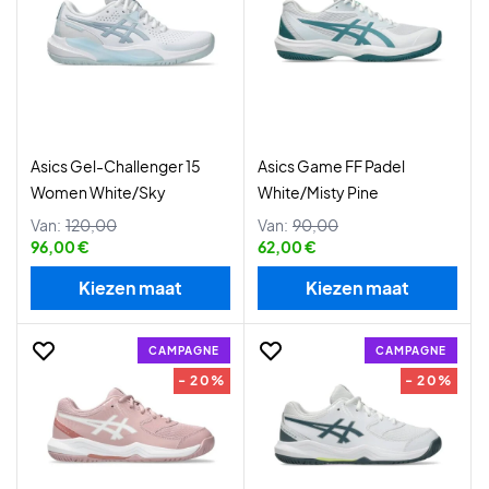
Asics Gel-Challenger 15
Asics Game FF Padel
Women White/Sky
White/Misty Pine
Van:
120,00
Van:
90,00
96,00 €
62,00 €
Kiezen maat
Kiezen maat
CAMPAGNE
CAMPAGNE
- 20%
- 20%