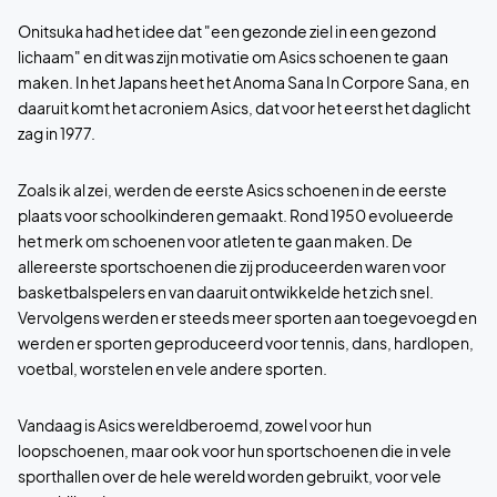
Onitsuka had het idee dat "een gezonde ziel in een gezond
lichaam" en dit was zijn motivatie om Asics schoenen te gaan
maken. In het Japans heet het Anoma Sana In Corpore Sana, en
daaruit komt het acroniem Asics, dat voor het eerst het daglicht
zag in 1977.
Zoals ik al zei, werden de eerste Asics schoenen in de eerste
plaats voor schoolkinderen gemaakt. Rond 1950 evolueerde
het merk om schoenen voor atleten te gaan maken. De
allereerste sportschoenen die zij produceerden waren voor
basketbalspelers en van daaruit ontwikkelde het zich snel.
Vervolgens werden er steeds meer sporten aan toegevoegd en
werden er sporten geproduceerd voor tennis, dans, hardlopen,
voetbal, worstelen en vele andere sporten.
Vandaag is Asics wereldberoemd, zowel voor hun
loopschoenen, maar ook voor hun sportschoenen die in vele
sporthallen over de hele wereld worden gebruikt, voor vele