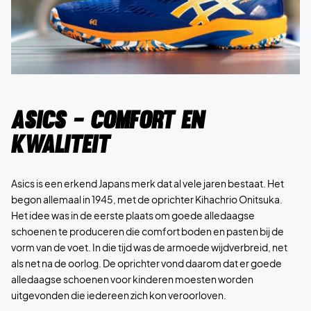
Asics - comfort en
kwaliteit
Asics is een erkend Japans merk dat al vele jaren bestaat. Het
begon allemaal in 1945, met de oprichter Kihachrio Onitsuka.
Het idee was in de eerste plaats om goede alledaagse
schoenen te produceren die comfort boden en pasten bij de
vorm van de voet. In die tijd was de armoede wijdverbreid, net
als net na de oorlog. De oprichter vond daarom dat er goede
alledaagse schoenen voor kinderen moesten worden
uitgevonden die iedereen zich kon veroorloven.