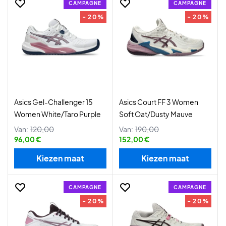
CAMPAGNE
CAMPAGNE
- 20%
- 20%
Asics Gel-Challenger 15
Asics Court FF 3 Women
Women White/Taro Purple
Soft Oat/Dusty Mauve
Van:
120,00
Van:
190,00
96,00 €
152,00 €
Kiezen maat
Kiezen maat
CAMPAGNE
CAMPAGNE
- 20%
- 20%