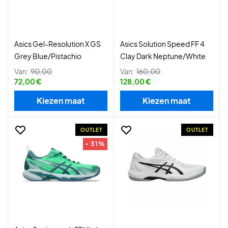
Asics Gel-Resolution X GS
Asics Solution Speed FF 4
Grey Blue/Pistachio
Clay Dark Neptune/White
Van:
90,00
Van:
160,00
72,00 €
128,00 €
Kiezen maat
Kiezen maat
OUTLET
OUTLET
- 31%