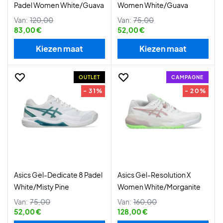
Padel Women White/Guava
Women White/Guava
Van:
120,00
Van:
75,00
83,00 €
52,00 €
Kiezen maat
Kiezen maat
OUTLET
CAMPAGNE
- 31%
- 20%
Asics Gel-Dedicate 8 Padel
Asics Gel-Resolution X
White/Misty Pine
Women White/Morganite
Van:
75,00
Van:
160,00
52,00 €
128,00 €