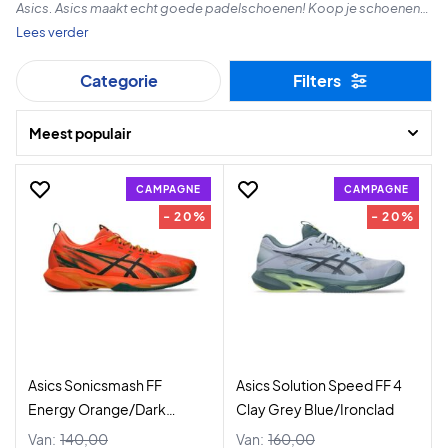
Asics. Asics maakt echt goede padelschoenen! Koop je schoenen
vandaag nog en krijg snelle voeten op de padelbaan.
Lees verder
Categorie
Filters
Gelukkig winkelen!
Meest populair
CAMPAGNE
CAMPAGNE
- 20%
- 20%
Asics Sonicsmash FF
Asics Solution Speed FF 4
Energy Orange/Dark
Clay Grey Blue/Ironclad
Aubergine
Van:
140,00
Van:
160,00