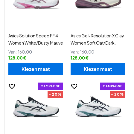
Asics Solution Speed FF 4
Asics Gel-Resolution X Clay
Women White/Dusty Mauve
Women Soft Oat/Dark
Aubergine
Van:
160,00
Van:
160,00
128,00 €
128,00 €
Kiezen maat
Kiezen maat
CAMPAGNE
CAMPAGNE
- 20%
- 20%