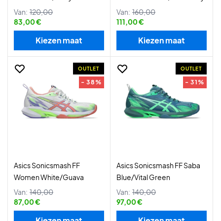
Van:
120,00
Van:
160,00
83,00 €
111,00 €
Kiezen maat
Kiezen maat
OUTLET
OUTLET
- 38%
- 31%
Asics Sonicsmash FF
Asics Sonicsmash FF Saba
Women White/Guava
Blue/Vital Green
Van:
140,00
Van:
140,00
87,00 €
97,00 €
Kiezen maat
Kiezen maat