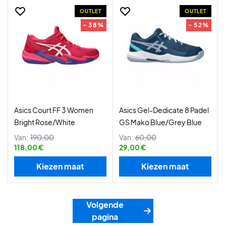
OUTLET
OUTLET
- 38%
- 52%
Asics Court FF 3 Women
Asics Gel-Dedicate 8 Padel
Bright Rose/White
GS Mako Blue/Grey Blue
Van:
190,00
Van:
60,00
118,00 €
29,00 €
Kiezen maat
Kiezen maat
Volgende
pagina