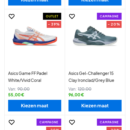
OUTLET
CAMPAGNE
- 39%
- 20%
Asics Game FF Padel
Asics Gel-Challenger 15
White/Vivid Coral
Clay Ironclad/Grey Blue
Van:
90,00
Van:
120,00
55,00 €
96,00 €
Kiezen maat
Kiezen maat
CAMPAGNE
CAMPAGNE