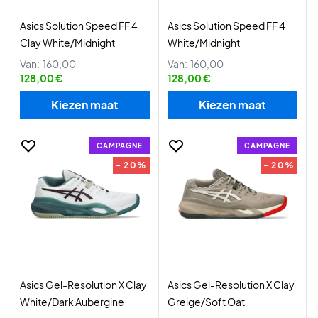
Asics Solution Speed FF 4
Asics Solution Speed FF 4
Clay White/Midnight
White/Midnight
Van:
160,00
Van:
160,00
128,00 €
128,00 €
Kiezen maat
Kiezen maat
CAMPAGNE
CAMPAGNE
- 20%
- 20%
Asics Gel-Resolution X Clay
Asics Gel-Resolution X Clay
White/Dark Aubergine
Greige/Soft Oat