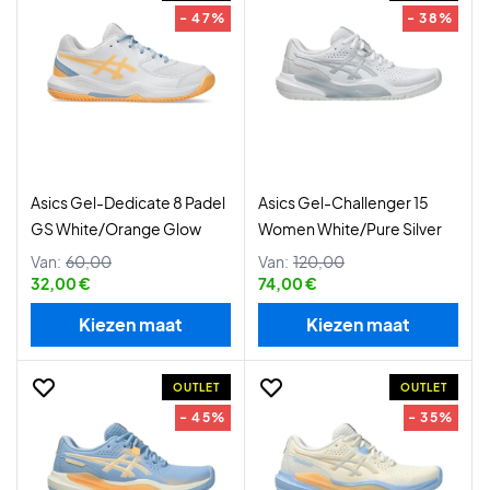
- 47%
- 38%
Asics Gel-Dedicate 8 Padel
Asics Gel-Challenger 15
GS White/Orange Glow
Women White/Pure Silver
Van:
60,00
Van:
120,00
32,00 €
74,00 €
Kiezen maat
Kiezen maat
OUTLET
OUTLET
- 45%
- 35%