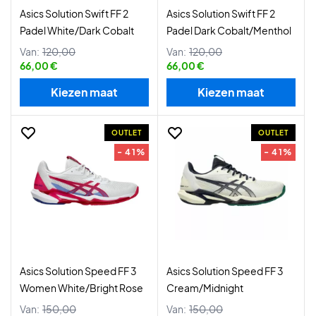
Asics Solution Swift FF 2
Asics Solution Swift FF 2
Padel White/Dark Cobalt
Padel Dark Cobalt/Menthol
Van:
120,00
Van:
120,00
66,00 €
66,00 €
Kiezen maat
Kiezen maat
OUTLET
OUTLET
- 41%
- 41%
Asics Solution Speed FF 3
Asics Solution Speed FF 3
Women White/Bright Rose
Cream/Midnight
Van:
150,00
Van:
150,00