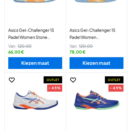
Asics Gel-Challenger 15
Asics Gel-Challenger 15
Padel Women Stone
Padel Women
Wash/Orange Glow
Cream/Stone Wash
Van:
120,00
Van:
120,00
66,00 €
78,00 €
Kiezen maat
Kiezen maat
OUTLET
OUTLET
- 45%
- 45%