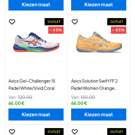
Kiezen maat
Kiezen maat
OUTLET
OUTLET
- 45%
- 45%
Asics Gel-Challenger 15
Asics Solution Swift FF 2
Padel White/Vivid Coral
Padel Women Orange
Glow/Cream
Van:
120,00
Van:
120,00
66,00 €
66,00 €
Kiezen maat
Kiezen maat
OUTLET
OUTLET