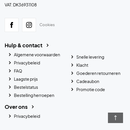
VAT: DK36931108
Cookies
Hulp & contact
Algemene voorwaarden
Snelle levering
Privacybeleid
Klacht
FAQ
Goederen retourneren
Laagste prijs
Cadeaubon
Bestelstatus
Promotie code
Bestelling herroepen
Over ons
Privacybeleid