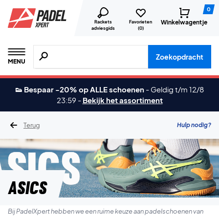
0
Winkelwagentje
Rackets
Favorieten
adviesgids
(
0
)
Zoeken naar producten, merken etc.
Zoekopdracht
MENU
👟 Bespaar -20% op ALLE schoenen
-
Geldig t/m 12/8
23:59
-
Bekijk het assortiment
Terug
Hulp nodig?
Asics
Bij PadelXpert hebben we een ruime keuze aan padelschoenen van