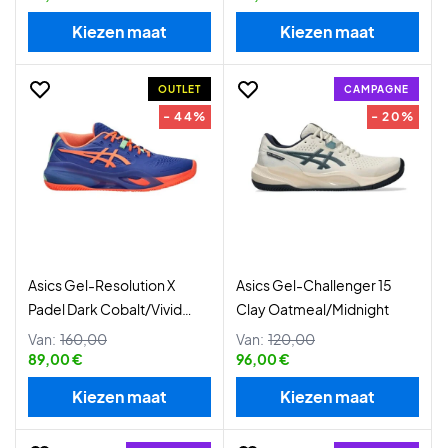
Kiezen maat
Kiezen maat
OUTLET
CAMPAGNE
- 44%
- 20%
Asics Gel-Resolution X
Asics Gel-Challenger 15
Padel Dark Cobalt/Vivid
Clay Oatmeal/Midnight
Coral
Van:
160,00
Van:
120,00
89,00 €
96,00 €
Kiezen maat
Kiezen maat