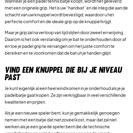
Wanneer je een padel tennis batje koopt, wordt het geleverd
met een originele grip. Het is uw “handvat” en de inleg die aan de
schacht van uw knuppel wordt bevestigd, waardoor u het
perfecte comfort en de ideale grip op de knuppel krijgt.
Maar je grip zal na verloop van tijd slijten door zweet en wrijving.
Daarom is het ook verstandig om je bat te onderhouden door af
en toe je padel grip te vervangen om het juiste comfort te
bereiken en te voorkomen dat de bat uit je handen glipt.
VIND EEN KNUPPEL DIE BIJ JE NIVEAU
PAST
Je kunt eigenlijk al een heel eind komen in je onderhoud als je je
padelbatje gaat kopen. Ze zijn verkrijgbaar in veel verschillende
kwaliteiten en prijzen.
Als je een nieuwe speler bent, kun je gemakkelijk genoegen
nemen met een batje dat niet zoveel kost, maar dat zal niet
werken als je een goede speler bent die de technische