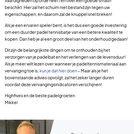
vaardigheden op orde heeft en over een goede smash
beschikt. Hier zal het schuim niet bestand zijn tegen uw
eigenschappen, en daarom zal de knuppel snel breken!
Als je een ervaren speler bent, is het dus een goede investering
om een duurder padel tennisbatje van een betere kwaliteit te
kopen. Dan heb je al een groot deel van het onderhoud gedaan!
Dit zijn de belangrijkste dingen om te onthouden bij het
verzorgen van je padelbat en het verlengen van de levensduur!
Als je meer wilt lezen over wanneer je padeltennismateriaal aan
vervanging toe is,
kun je dat hier doen
– Maar als je het
bovenstaande advies opvolgt, zal het zeker langer duren
voordat deze vervangingsindicatoren verschijnen!
Highfives en de beste padelgroeten
Mikkel