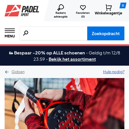
0
Winkelwagentje
Rackets
Favorieten
adviesgids
(
0
)
Zoeken naar producten, merken etc.
Zoekopdracht
MENU
👟 Bespaar -20% op ALLE schoenen
-
Geldig t/m 12/8
23:59
-
Bekijk het assortiment
Gidsen
Hulp nodig?