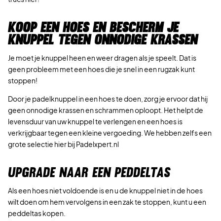
KOOP EEN HOES EN BESCHERM JE
KNUPPEL TEGEN ONNODIGE KRASSEN
Je moet je knuppel heen en weer dragen als je speelt. Dat is
geen probleem met een hoes die je snel in een rugzak kunt
stoppen!
Door je padelknuppel in een hoes te doen, zorg je ervoor dat hij
geen onnodige krassen en schrammen oploopt. Het helpt de
levensduur van uw knuppel te verlengen en een hoes is
verkrijgbaar tegen een kleine vergoeding. We hebben zelfs een
grote selectie hier bij Padelxpert.nl
UPGRADE NAAR EEN PEDDELTAS
Als een hoes niet voldoende is en u de knuppel niet in de hoes
wilt doen om hem vervolgens in een zak te stoppen, kunt u een
peddeltas kopen.