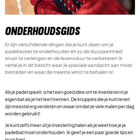
Onderhoudsgids
Er zijn verschillende dingen die je kunt doen om je
padelracket te onderhouden en zo de duurzaamheid
ervan te verlengen en de levensduur te verbeteren! Ik
vertel je in dit bericht waar je speciale aandacht aan moet
besteden en waar de meeste winst te behalen is!
Als je padel speelt, is het een goed idee om te investeren in je
eigen bat als je het leert kennen. De knuppels die je kunt lenen
zijn meestal erg versleten en zwaar omdat ze vele malen per dag
worden gebruikt!
Je kunt zelfs meer uit je investering halen als je weet hoe je je
padelbat moet onderhouden. Ik geef je een paar goede tips en
trucs hier!