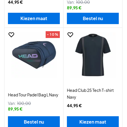
44,95 €
Van:
100,00
89,95 €
Kiezen maat
Bestel nu
- 10%
Head Club 25 Tech T-shirt
Head Tour Padel Bag L Navy
Navy
Van:
100,00
44,95 €
89,95 €
Bestel nu
Kiezen maat