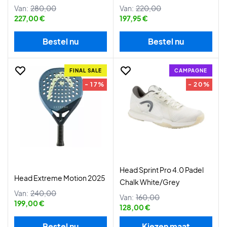
Van:
280,00
Van:
220,00
227,00 €
197,95 €
Bestel nu
Bestel nu
FINAL SALE
CAMPAGNE
- 17%
- 20%
Head Sprint Pro 4.0 Padel
Head Extreme Motion 2025
Chalk White/Grey
Van:
240,00
Van:
160,00
199,00 €
128,00 €
Bestel nu
Kiezen maat