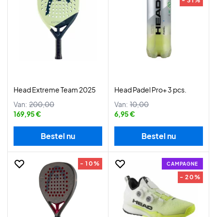
- 31%
Head Extreme Team 2025
Head Padel Pro+ 3 pcs.
Van:
200,00
Van:
10,00
169,95 €
6,95 €
Bestel nu
Bestel nu
- 10%
CAMPAGNE
- 20%