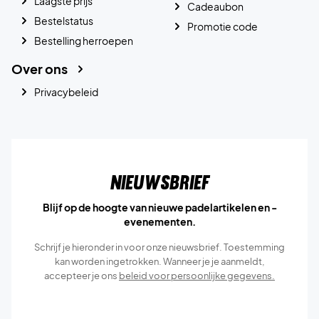
Laagste prijs
Cadeaubon
Bestelstatus
Promotie code
Bestelling herroepen
Over ons
Privacybeleid
Nieuwsbrief
Blijf op de hoogte van nieuwe padelartikelen en -
evenementen.
Schrijf je hieronder in voor onze nieuwsbrief. Toestemming
kan worden ingetrokken. Wanneer je je aanmeldt,
accepteer je ons
beleid voor persoonlijke gegevens.