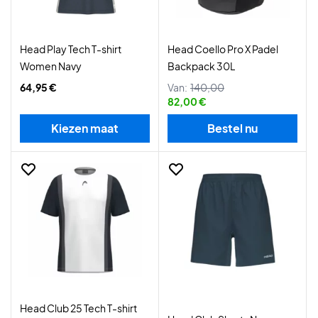
Head Play Tech T-shirt
Head Coello Pro X Padel
Women Navy
Backpack 30L
64,95 €
Van:
140,00
82,00 €
Kiezen maat
Bestel nu
Head Club 25 Tech T-shirt