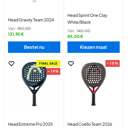
Head Sprint One Clay
Head Gravity Team 2024
White/Black
Van:
180,00
Van:
140,00
131,95 €
85,00 €
Bestel nu
Kiezen maat
- 10%
FINAL SALE
- 19%
Head Extreme Pro 2025
Head Coello Team 2026