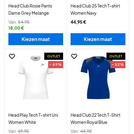
Head Club Rosie Pants
Head Club 25 Tech T-shirt
Dame Grey Melange
Women Navy
Van:
54,95
44,95 €
18,00 €
Kiezen maat
Kiezen maat
OUTLET
OUTLET
- 69%
- 62%
Head Play Tech T-shirt Uni
Head Club 22 Tech T-Shirt
Women White
Women Royal Blue
Van:
69,95
Van:
44,95