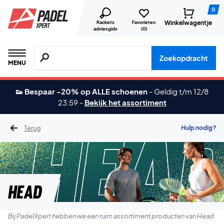
0
Winkelwagentje
Rackets
Favorieten
adviesgids
(
0
)
Zoeken naar producten, merken etc.
Zoekopdracht
MENU
👟 Bespaar -20% op ALLE schoenen
-
Geldig t/m 12/8
23:59
-
Bekijk het assortiment
Terug
Hulp nodig?
Head
Bij PadelXpert hebben we een ruim assortiment producten van Head.