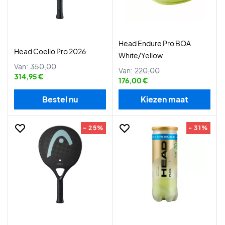
Head Endure Pro BOA
Head Coello Pro 2026
White/Yellow
Van:
350,00
Van:
220,00
314,95 €
176,00 €
Bestel nu
Kiezen maat
- 25%
- 31%