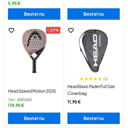
5,95 €
Bestel nu
Bestel nu
- 27%
(5)
Head Basic Padel Full Size
Head Speed Motion 2025
Coverbag
Van:
240,00
11,95 €
174,95 €
Bestel nu
Bestel nu