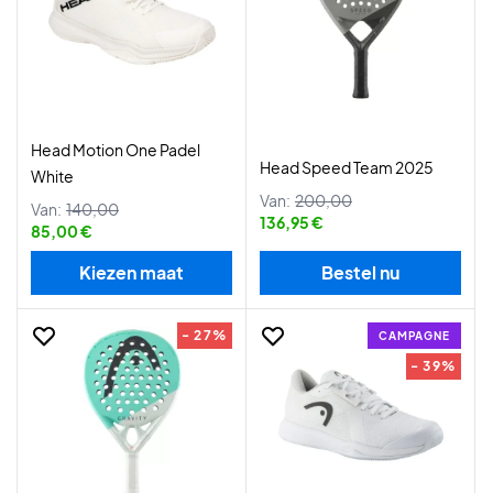
Head Motion One Padel
Head Speed Team 2025
White
Van:
200,00
Van:
140,00
136,95 €
85,00 €
Kiezen maat
Bestel nu
- 27%
CAMPAGNE
- 39%