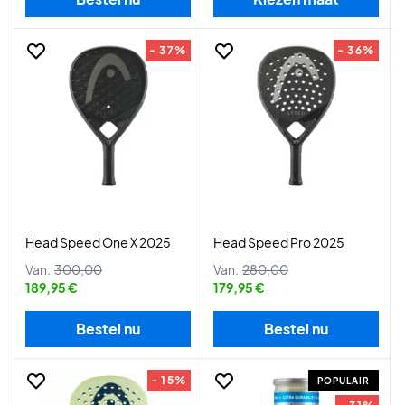
- 37%
- 36%
Head Speed One X 2025
Head Speed Pro 2025
Van:
300,00
Van:
280,00
189,95 €
179,95 €
Bestel nu
Bestel nu
- 15%
POPULAIR