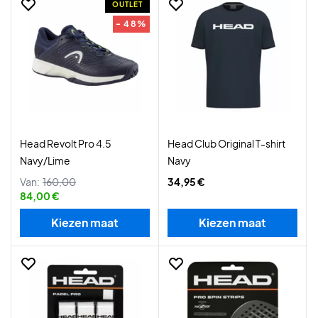
OUTLET
- 48%
Head Revolt Pro 4.5
Head Club Original T-shirt
Navy/Lime
Navy
Van:
160,00
34,95 €
84,00 €
Kiezen maat
Kiezen maat