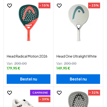
- 10%
- 25%
Head Radical Motion 2026
Head One Ultralight White
Van:
200,00
Van:
200,00
179,95 €
149,95 €
Bestel nu
Bestel nu
- 32%
CAMPAGNE
- 39%