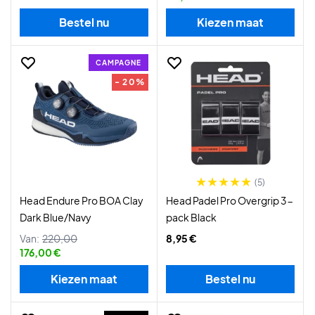
Bestel nu
Kiezen maat
CAMPAGNE
- 20%
(5)
Head Endure Pro BOA Clay
Head Padel Pro Overgrip 3-
Dark Blue/Navy
pack Black
Van:
220,00
8,95 €
176,00 €
Kiezen maat
Bestel nu