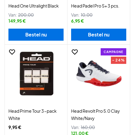
Head One Ultralight Black
Head Padel Pro S+ 3 pcs.
Van:
200,00
Van:
10,00
149,95 €
6,95 €
Bestel nu
Bestel nu
CAMPAGNE
- 24%
Head Prime Tour 3-pack
Head Revolt Pro 5.0 Clay
White
White/Navy
9,95 €
Van:
160,00
121,00 €