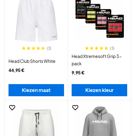
(3)
(3)
Head Xtremesoft Grip 3-
Head Club Shorts White
pack
44,95 €
9,95 €
Kiezen maat
Kiezen kleur