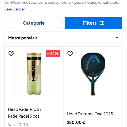
Van Head vindt u zowel, padelschoenen, padelkleding en natuurlijk
padelbat. Koop vandaag nog je padel uitrusting en krijg het
Lees verder
bliksemsnel geleverd!
Categorie
Filters
Gelukkig winkelen!
Meest populair
- 41%
Head Padel Pro S+
Head Extreme One 2025
PadelPadel 3 pcs.
280,00 €
Van:
10,00