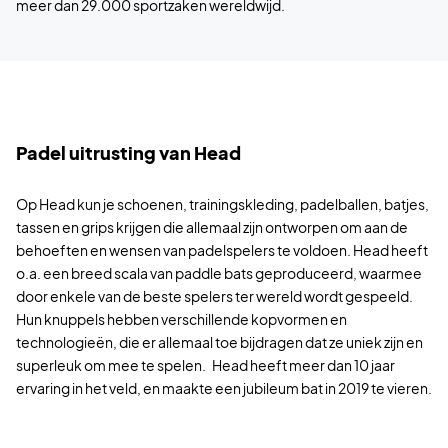
meer dan 29.000 sportzaken wereldwijd.
Padel uitrusting van Head
Op Head kun je schoenen, trainingskleding, padelballen, batjes,
tassen en grips krijgen die allemaal zijn ontworpen om aan de
behoeften en wensen van padelspelers te voldoen. Head heeft
o.a. een breed scala van paddle bats geproduceerd, waarmee
door enkele van de beste spelers ter wereld wordt gespeeld.
Hun knuppels hebben verschillende kopvormen en
technologieën, die er allemaal toe bijdragen dat ze uniek zijn en
superleuk om mee te spelen. Head heeft meer dan 10 jaar
ervaring in het veld, en maakte een jubileum bat in 2019 te vieren.