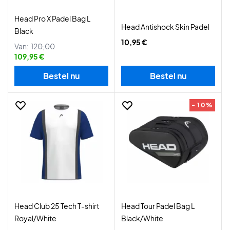
Head Pro X Padel Bag L
Head Antishock Skin Padel
Black
10,95 €
Van:
120,00
109,95 €
Bestel nu
Bestel nu
- 10%
Head Club 25 Tech T-shirt
Head Tour Padel Bag L
Royal/White
Black/White