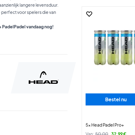
anzienlijk langere levensduur.
 perfect voor spelers die van
.
 S+ PadelPadel vandaag nog!
Bestel nu
5x Head Padel Pro+
Van:
50,00
32,99 €