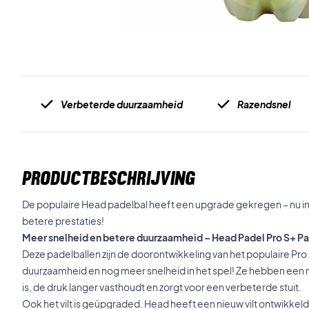
Verbeterde duurzaamheid
Razendsnel
PRODUCTBESCHRIJVING
De populaire Head padelbal heeft een upgrade gekregen – nu i
betere prestaties!
Meer snelheid en betere duurzaamheid – Head Padel Pro S+ P
Deze padelballen zijn de doorontwikkeling van het populaire Pr
duurzaamheid en nog meer snelheid in het spel! Ze hebben een 
is, de druk langer vasthoudt en zorgt voor een verbeterde stuit.
Ook het vilt is geüpgraded. Head heeft een nieuw vilt ontwikkeld 