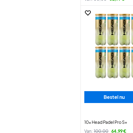
Bestel nu
10x Head Padel Pro S+
Van:
100,00
64,99 €