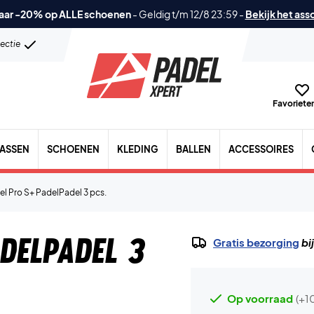
aar -20% op ALLE schoenen
-
Geldig t/m 12/8 23:59
-
Bekijk het ass
lectie
Favorieten
TASSEN
SCHOENEN
KLEDING
BALLEN
ACCESSOIRES
l Pro S+ PadelPadel 3 pcs.
delPadel 3
Gratis bezorging
bi
Op voorraad
(+1