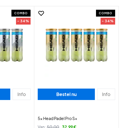
COMBO
COMBO
- 34%
- 34%
Info
Bestel nu
Info
5x Head Padel Pro S+
Van:
50,00
32,99 €