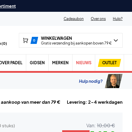
ortiment
Cadeaubon
Over ons
Hulp?
WINKELWAGEN
0
Gratis verzending bij aankopen boven 79 €
 (
0
)
OVER PADEL
GIDSEN
MERKEN
NIEUWS
OUTLET
Hulp nodig?
j aankoop van meer dan 79 €
Levering: 2-4 werkdagen
Van:
10,00 €
0 stuks)