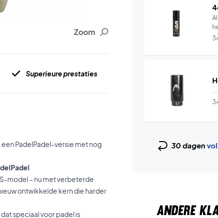
4
Al
he
Zoom
3
Superieure prestaties
H
..
3
n een PadelPadel-versie met nog
30 dagen
vol
adelPadel
o S-model – nu met verbeterde
nieuw ontwikkelde kern die harder
ANDERE KL
dat speciaal voor padel is