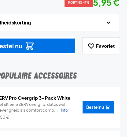
5,95 €
KORTING 41%
lheidskorting
estel nu
Favoriet
POPULAIRE ACCESSOIRES
ERV Pro Overgrip 3-Pack White
et ultieme ZERV overgrip, dat zowel
Bestel nu
leverigheid als comfort comb...
Info
,50
€