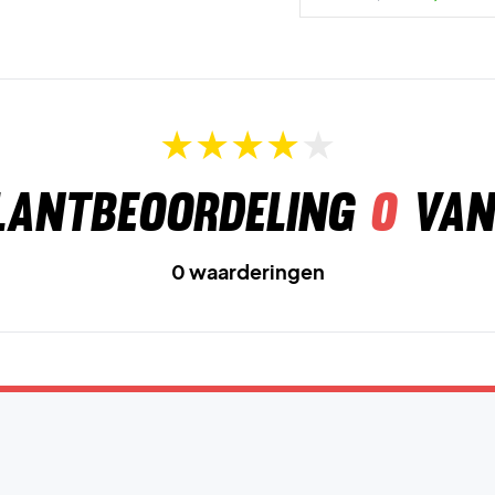
lantbeoordeling
0
van
0 waarderingen