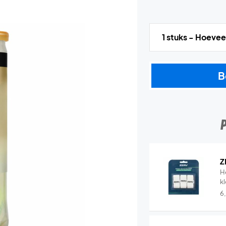
1 stuks - Hoevee
B
Z
H
k
6