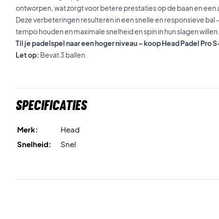
ontworpen, wat zorgt voor betere prestaties op de baan en een a
Deze verbeteringen resulteren in een snelle en responsieve bal –
tempo houden en maximale snelheid en spin in hun slagen willen
Til je padelspel naar een hoger niveau – koop Head Padel Pro
Let op:
Bevat 3 ballen.
Specificaties
Merk:
Head
Snelheid:
Snel