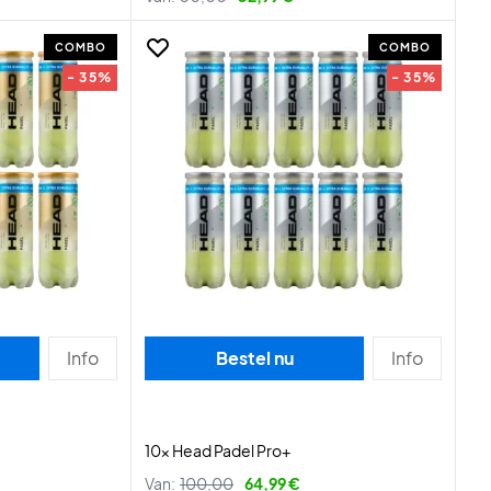
COMBO
COMBO
- 35%
- 35%
Info
Bestel nu
Info
10x Head Padel Pro+
Van:
100,00
64,99 €