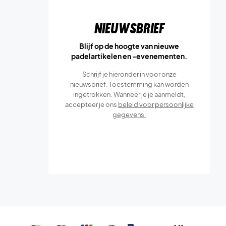
Nieuwsbrief
Blijf op de hoogte van nieuwe
padelartikelen en -evenementen.
Schrijf je hieronder in voor onze
nieuwsbrief. Toestemming kan worden
ingetrokken. Wanneer je je aanmeldt,
accepteer je ons
beleid voor persoonlijke
gegevens.