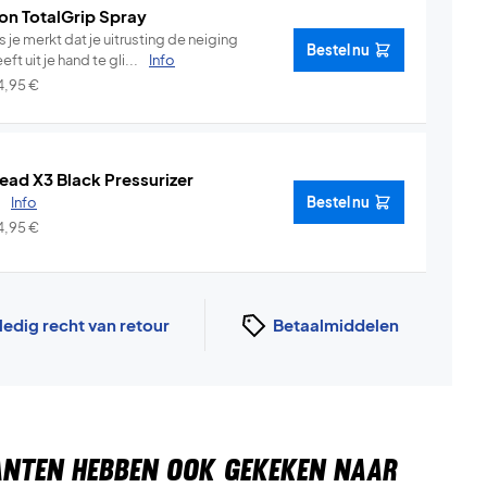
on TotalGrip Spray
s je merkt dat je uitrusting de neiging
Bestel nu
eft uit je hand te gli...
Info
4,95
€
ead X3 Black Pressurizer
.
Info
Bestel nu
4,95
€
ledig recht van retour
Betaalmiddelen
ANTEN HEBBEN OOK GEKEKEN NAAR