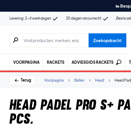
👟 Besp
Levering: 2-4 werkdagen
30 dagen retourrecht
Beste se
Zoeken naar producten, merken etc.
Zoekopdracht
VOORPAGINA
RACKETS
ADVIESGIDS RACKETS
Terug
Voorpagina
Ballen
Head
Head Pade
Head Padel Pro S+ Pa
pcs.