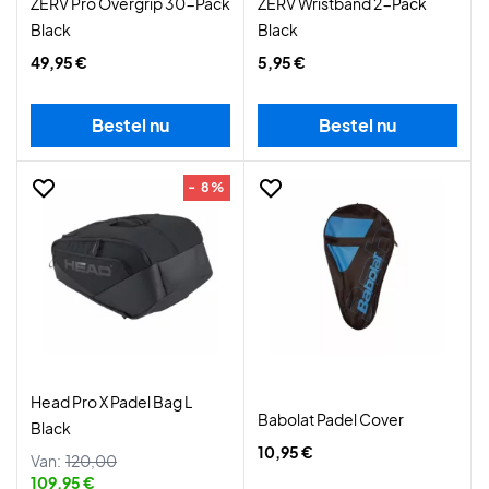
ZERV Pro Overgrip 30-Pack
ZERV Wristband 2-Pack
Black
Black
49,95 €
5,95 €
Bestel nu
Bestel nu
- 8%
Head Pro X Padel Bag L
Babolat Padel Cover
Black
10,95 €
Van:
120,00
109,95 €