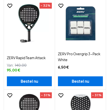
- 32%
ZERV Pro Overgrip 3-Pack
ZERV Rapid Team Attack
White
Van:
140,00
6,50 €
95,00 €
Bestel nu
Bestel nu
- 31%
- 31%