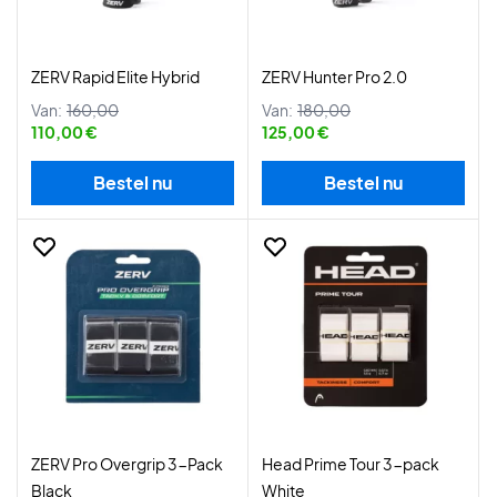
ZERV Rapid Elite Hybrid
ZERV Hunter Pro 2.0
Van:
160,00
Van:
180,00
110,00 €
125,00 €
Bestel nu
Bestel nu
ZERV Pro Overgrip 3-Pack
Head Prime Tour 3-pack
Black
White