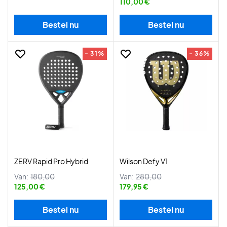
110,00 €
Bestel nu
Bestel nu
- 31%
- 36%
ZERV Rapid Pro Hybrid
Wilson Defy V1
Van:
180,00
Van:
280,00
125,00 €
179,95 €
Bestel nu
Bestel nu