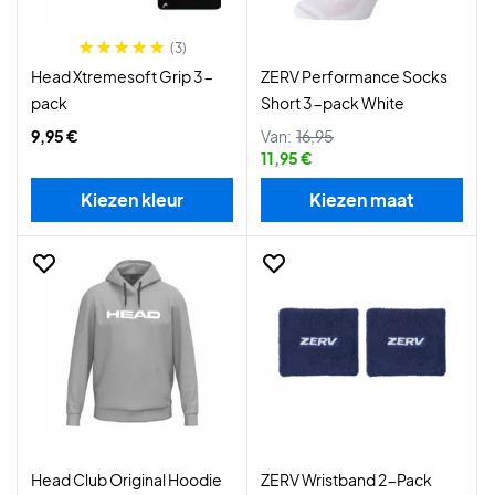
(3)
Head Xtremesoft Grip 3-
ZERV Performance Socks
pack
Short 3-pack White
9,95 €
Van:
16,95
11,95 €
Kiezen kleur
Kiezen maat
Head Club Original Hoodie
ZERV Wristband 2-Pack