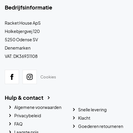
Bedrijfsinformatie
Racket House ApS
Holkebjergvej 120
5250 Odense SV
Denemarken
VAT: DK36931108
Cookies
Hulp & contact
Algemene voorwaarden
Snelle levering
Privacybeleid
Klacht
FAQ
Goederen retourneren
Laagste prijs