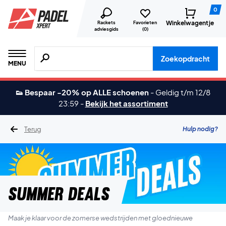
0
Winkelwagentje
Rackets
Favorieten
adviesgids
(
0
)
Zoeken naar producten, merken etc.
Zoekopdracht
MENU
👟 Bespaar -20% op ALLE schoenen
-
Geldig t/m 12/8
23:59
-
Bekijk het assortiment
Terug
Hulp nodig?
Summer Deals
Maak je klaar voor de zomerse wedstrijden met gloednieuwe