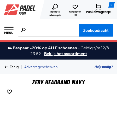
0
Winkelwagentje
Rackets
Favorieten
adviesgids
(
0
)
Zoeken naar producten, merken etc.
Zoekopdracht
MENU
👟 Bespaar -20% op ALLE schoenen
-
Geldig t/m 12/8
23:59
-
Bekijk het assortiment
|
Hulp nodig?
Terug
Adventsgeschenken
ZERV Headband Navy