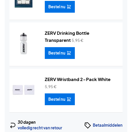
Bestel nu
ZERV Drinking Bottle
Transparent
5,95
€
Bestel nu
ZERV Wristband 2-Pack White
5,95
€
Bestel nu
30 dagen
Betaalmiddelen
volledig recht van retour