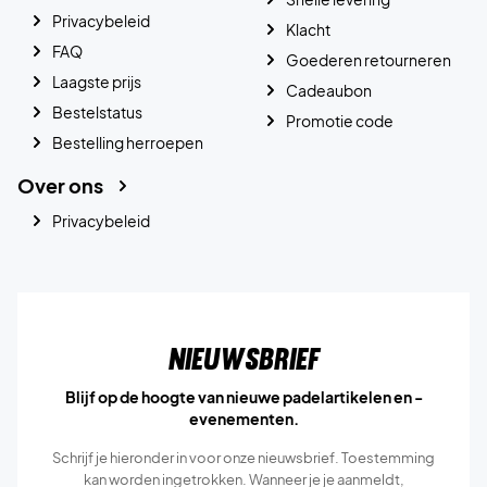
Privacybeleid
Klacht
FAQ
Goederen retourneren
Laagste prijs
Cadeaubon
Bestelstatus
Promotie code
Bestelling herroepen
Over ons
Privacybeleid
Nieuwsbrief
Blijf op de hoogte van nieuwe padelartikelen en -
evenementen.
Schrijf je hieronder in voor onze nieuwsbrief. Toestemming
kan worden ingetrokken. Wanneer je je aanmeldt,