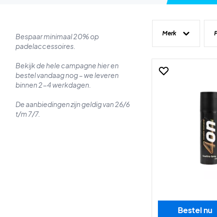
Merk
P
Bespaar minimaal 20% op
padelaccessoires.
Bekijk de hele campagne hier en
bestel vandaag nog – we leveren
binnen 2-4 werkdagen.
De aanbiedingen zijn geldig van 26/6
t/m 7/7.
Bestel nu