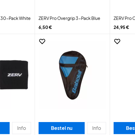
p 30-Pack White
ZERV Pro Overgrip 3-Pack Blue
ZERV Pro O
6,50 €
24,95 €
Info
Bestel nu
Info
Bes