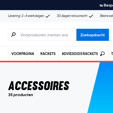
👟 Besp
Levering: 2-4 werkdagen
30 dagen retourrecht
Beste se
Zoeken naar producten, merken etc.
Zoekopdracht
VOORPAGINA
RACKETS
ADVIESGIDS RACKETS
Accessoires
35 producten