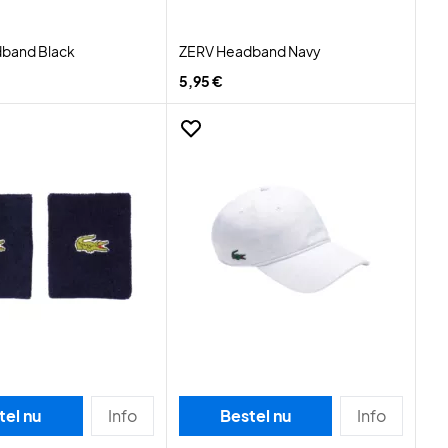
band Black
ZERV Headband Navy
5,95 €
tel nu
Info
Bestel nu
Info