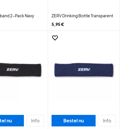
tband 2-Pack Navy
ZERV Drinking Bottle Transparent
5,95 €
tel nu
Info
Bestel nu
Info