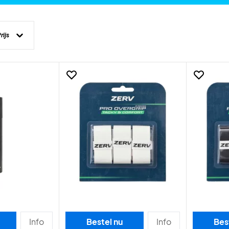
rijs
Info
Bestel nu
Info
Bes