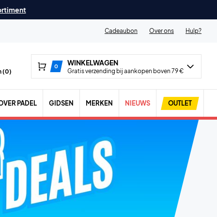
ortiment
Cadeaubon
Over ons
Hulp?
WINKELWAGEN
0
Gratis verzending bij aankopen boven 79 €
 (
0
)
OVER PADEL
GIDSEN
MERKEN
NIEUWS
OUTLET