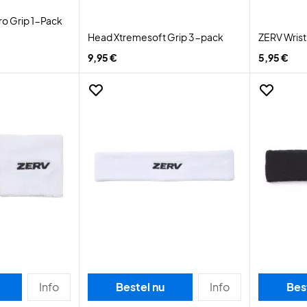
o Grip 1-Pack
Head Xtremesoft Grip 3-pack
ZERV Wris
9,95 €
5,95 €
Info
Bestel nu
Info
Bes