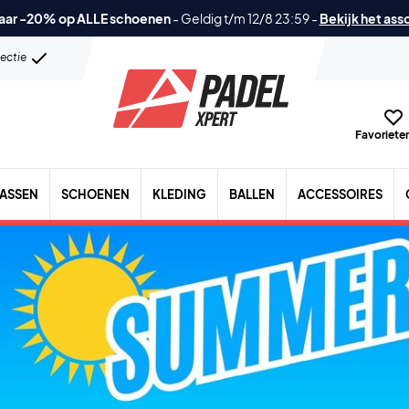
aar -20% op ALLE schoenen
-
Geldig t/m 12/8 23:59
-
Bekijk het ass
lectie
Favorieten
TASSEN
SCHOENEN
KLEDING
BALLEN
ACCESSOIRES