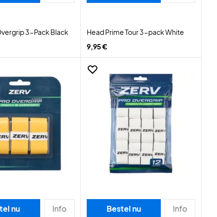
vergrip 3-Pack Black
Head Prime Tour 3-pack White
9,95 €
tel nu
Info
Bestel nu
Info