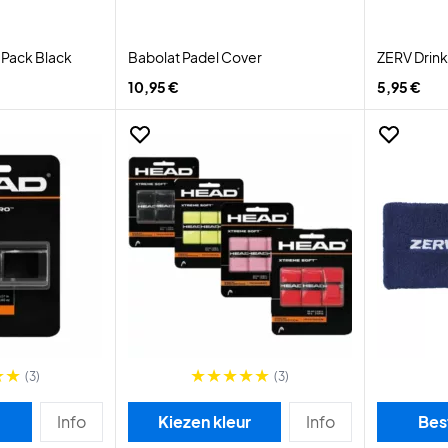
-Pack Black
Babolat Padel Cover
ZERV Drink
10,95 €
5,95 €
(3)
(3)
Info
Kiezen kleur
Info
Bes