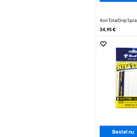
4on TotalGrip Spr
34,95 €
Bestel nu