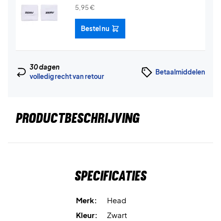
5,95
€
Bestel nu
30 dagen
Betaalmiddelen
volledig recht van retour
PRODUCTBESCHRIJVING
Specificaties
Merk:
Head
Kleur:
Zwart