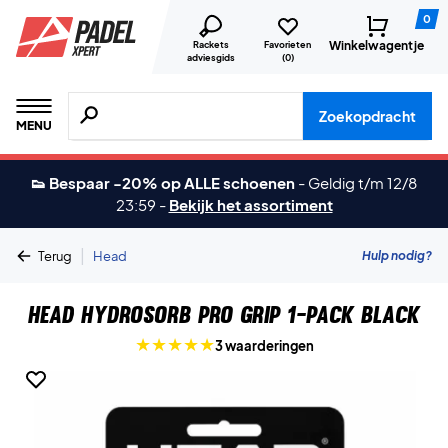
0
Winkelwagentje
Rackets
Favorieten
adviesgids
(
0
)
Zoeken naar producten, merken etc.
Zoekopdracht
MENU
👟 Bespaar -20% op ALLE schoenen
-
Geldig t/m 12/8
23:59
-
Bekijk het assortiment
|
Hulp nodig?
Terug
Head
Head Hydrosorb Pro Grip 1-Pack Black
3 waarderingen