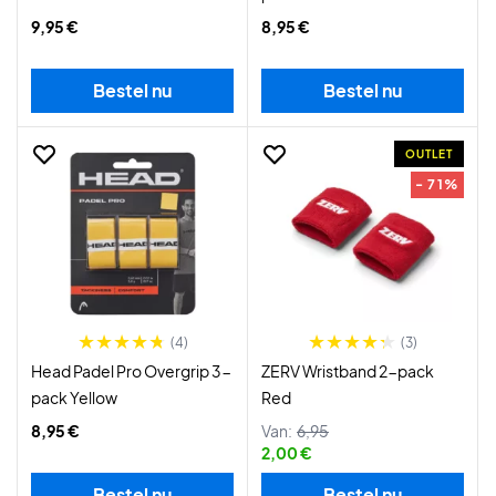
9,95 €
8,95 €
Bestel nu
Bestel nu
OUTLET
- 71%
(4)
(3)
Head Padel Pro Overgrip 3-
ZERV Wristband 2-pack
pack Yellow
Red
8,95 €
Van:
6,95
2,00 €
Bestel nu
Bestel nu