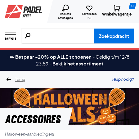
0
Winkelwagentje
Rackets
Favorieten
adviesgids
(
0
)
Zoeken naar producten, merken etc.
Zoekopdracht
MENU
👟 Bespaar -20% op ALLE schoenen
-
Geldig t/m 12/8
23:59
-
Bekijk het assortiment
Terug
Hulp nodig?
Accessoires
Halloween-aanbiedingen!