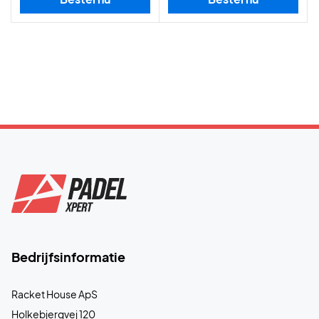
Bedrijfsinformatie
Racket House ApS
Holkebjergvej 120