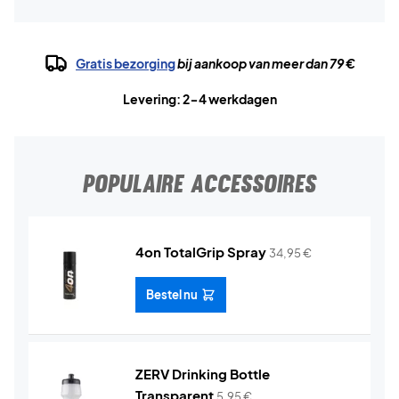
Gratis bezorging
bij aankoop van meer dan 79 €
Levering: 2-4 werkdagen
POPULAIRE ACCESSOIRES
4on TotalGrip Spray
34,95
€
Bestel nu
ZERV Drinking Bottle
Transparent
5,95
€