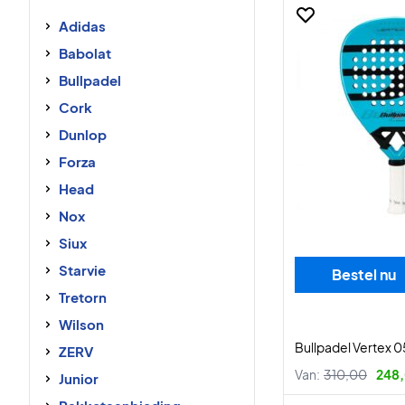
Adidas
Babolat
Bullpadel
Cork
Dunlop
Forza
Head
Nox
Siux
Starvie
Bestel nu
Tretorn
Wilson
Bullpadel Vertex 0
ZERV
Van:
310,00
248,
Junior