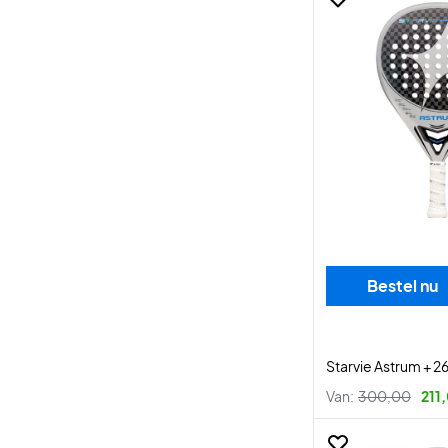
Bestel nu
Starvie Astrum + 2
Van:
300,00
211