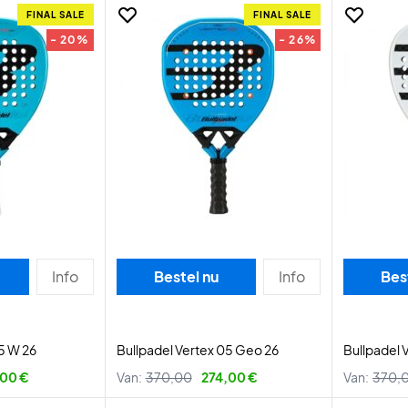
FINAL SALE
FINAL SALE
- 20%
- 26%
Info
Bestel nu
Info
Bes
5 W 26
Bullpadel Vertex 05 Geo 26
Bullpadel 
00 €
Van:
370,00
274,00 €
Van:
370,