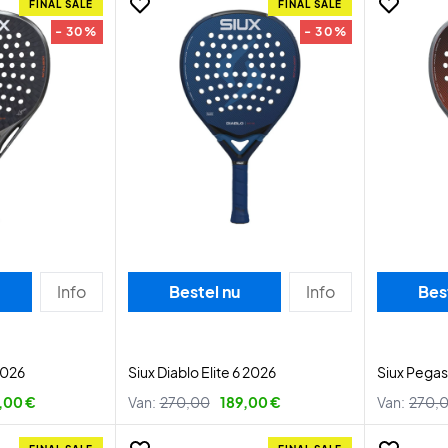
FINAL SALE
FINAL SALE
- 30%
- 30%
Info
Bestel nu
Info
Bes
2026
Siux Diablo Elite 6 2026
Siux Pegas
,00 €
Van:
270,00
189,00 €
Van:
270,