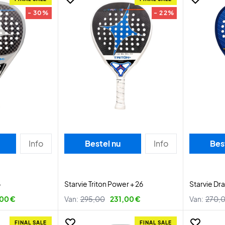
- 30%
- 22%
Info
Bestel nu
Info
Bes
6
Starvie Triton Power + 26
Starvie Dra
,00 €
Van:
295,00
231,00 €
Van:
270,
FINAL SALE
FINAL SALE