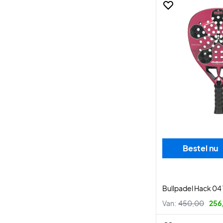
Bestel nu
Bullpadel Hack 04 
Van:
450,00
256