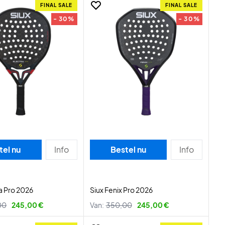
FINAL SALE
FINAL SALE
- 30%
- 30%
tel nu
Info
Bestel nu
Info
ra Pro 2026
Siux Fenix Pro 2026
00
245,00 €
Van:
350,00
245,00 €