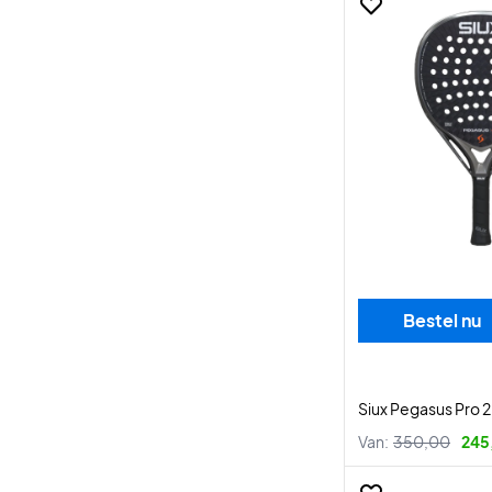
Bestel nu
Siux Pegasus Pro 
Van:
350,00
245