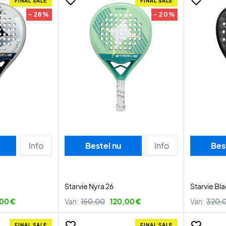
FINAL SALE
FINAL SALE
- 28%
- 20%
Info
Bestel nu
Info
Bes
Starvie Nyra 26
Starvie Bla
00 €
Van:
150,00
120,00 €
Van:
320,
FINAL SALE
FINAL SALE