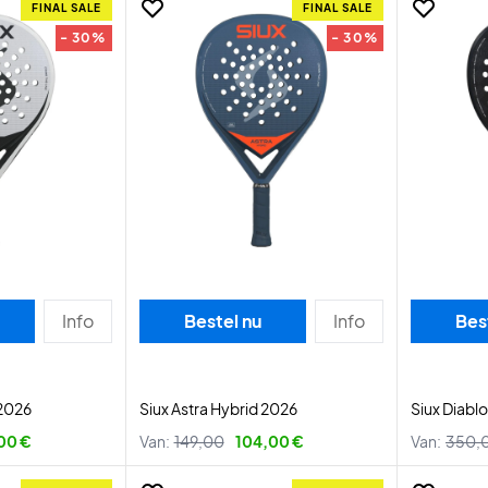
FINAL SALE
FINAL SALE
- 30%
- 30%
Info
Bestel nu
Info
Bes
 2026
Siux Astra Hybrid 2026
Siux Diabl
00 €
Van:
149,00
104,00 €
Van:
350,