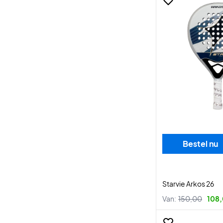
Bestel nu
Starvie Arkos 26
Van:
150,00
108,