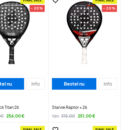
FINAL SALE
FINAL SALE
- 20%
- 20%
tel nu
Info
Bestel nu
Info
ck Titan 26
Starvie Raptor + 26
00
256,00 €
Van:
315,00
251,00 €
FINAL SALE
FINAL SALE