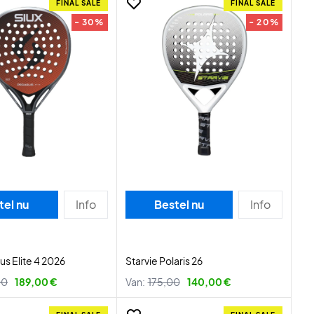
FINAL SALE
FINAL SALE
- 30%
- 20%
tel nu
Info
Bestel nu
Info
us Elite 4 2026
Starvie Polaris 26
00
189,00 €
Van:
175,00
140,00 €