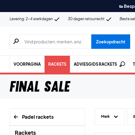
👟 Besp
Levering: 2-4 werkdagen
30 dagen retourrecht
Beste se
Zoeken naar producten, merken etc.
Zoekopdracht
VOORPAGINA
RACKETS
ADVIESGIDS RACKETS
Final sale
Padel rackets
Merk
Rackets