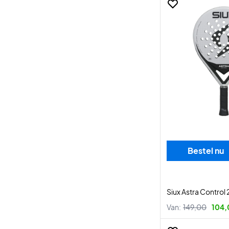
Bestel nu
Siux Astra Control
Van:
149,00
104,