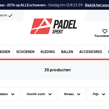
aar -20% op ALLE schoenen
-
Geldig t/m 12/8 23:59
-
Bekijk het ass
lectie
Favorieten
TASSEN
SCHOENEN
KLEDING
BALLEN
ACCESSOIRES
35 producten
Balans
Hoofd-vorm
Niveau
Prijs