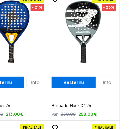
- 21%
- 26%
tel nu
Info
Bestel nu
Info
x + 26
Bullpadel Hack 04 26
00
213,00 €
Van:
350,00
258,00 €
FINAL SALE
FINAL SALE