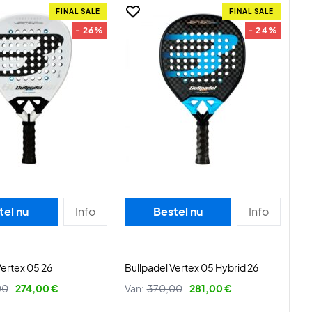
FINAL SALE
FINAL SALE
- 26%
- 24%
tel nu
Info
Bestel nu
Info
Vertex 05 26
Bullpadel Vertex 05 Hybrid 26
00
274,00 €
Van:
370,00
281,00 €