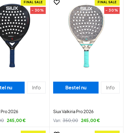
FINAL SALE
FINAL SALE
- 30%
- 30%
tel nu
Info
Bestel nu
Info
o Pro 2026
Siux Valkiria Pro 2026
00
245,00 €
Van:
350,00
245,00 €