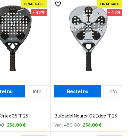
FINAL SALE
FINAL SALE
- 43%
- 43%
tel nu
Info
Bestel nu
Info
Vertex 05 TF 25
Bullpadel Neuron 02 Edge TF 25
00
256,00 €
Van:
450,00
256,00 €