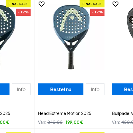
FINAL SALE
FINAL SALE
- 19%
- 17%
Info
Bestel nu
Info
Bes
 2025
Head Extreme Motion 2025
Bullpadel 
,00 €
Van:
240,00
199,00 €
Van:
450,