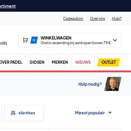
ortiment
Cadeaubon
Over ons
Hulp?
WINKELWAGEN
0
Gratis verzending bij aankopen boven 79 €
 (
0
)
OVER PADEL
GIDSEN
MERKEN
NIEUWS
OUTLET
Hulp nodig?
Meest populair
Alle filters