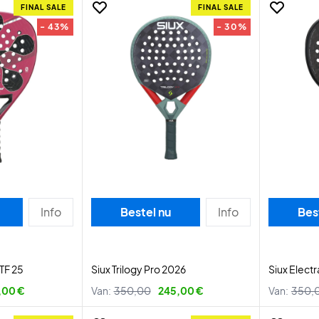
FINAL SALE
FINAL SALE
- 43%
- 30%
Info
Bestel nu
Info
Bes
TF 25
Siux Trilogy Pro 2026
Siux Elect
,00 €
Van:
350,00
245,00 €
Van:
350,