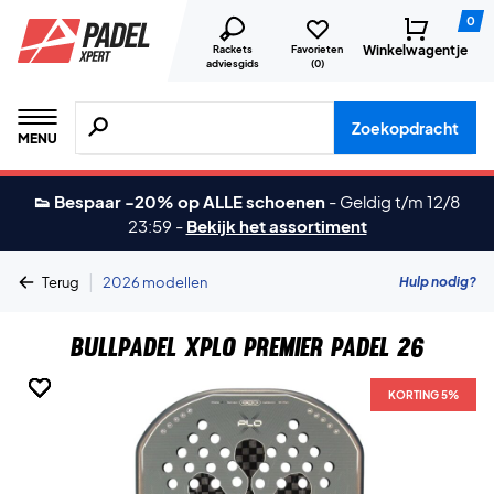
0
Winkelwagentje
Rackets
Favorieten
adviesgids
(
0
)
Zoeken naar producten, merken etc.
Zoekopdracht
MENU
👟 Bespaar -20% op ALLE schoenen
-
Geldig t/m 12/8
23:59
-
Bekijk het assortiment
|
Hulp nodig?
Terug
2026 modellen
Bullpadel XPLO Premier Padel 26
KORTING 5%
KORTING 5%
KORTING 5%
KORTING 5%
KORTING 5%
KORTING 5%