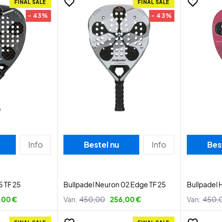
FINAL SALE
FINAL SALE
- 43%
- 43%
Info
Bestel nu
Info
Bes
5 TF 25
Bullpadel Neuron 02 Edge TF 25
Bullpadel 
,00 €
Van:
450,00
256,00 €
Van:
450,