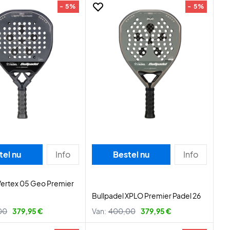
- 5%
- 5%
tel nu
Info
Bestel nu
Info
Vertex 05 Geo Premier
Bullpadel XPLO Premier Padel 26
00
379,95 €
Van:
400,00
379,95 €