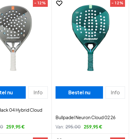
- 12%
- 12%
tel nu
Info
Bestel nu
Info
Hack 04 Hybrid Cloud
Bullpadel Neuron Cloud 02 26
00
259,95 €
Van:
295,00
259,95 €