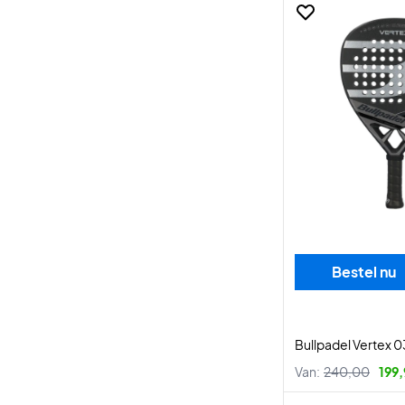
Bestel nu
Bullpadel Vertex 
Van:
240,00
199,