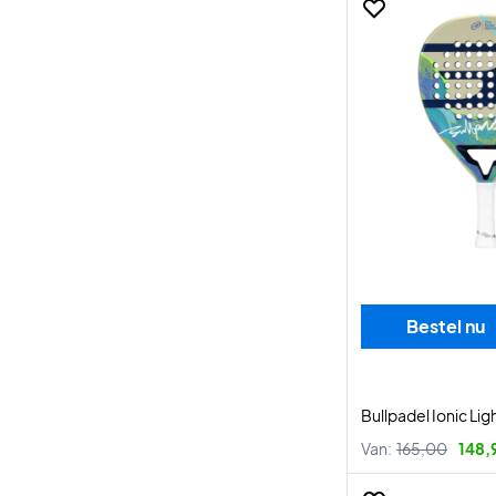
Bestel nu
Bullpadel Ionic Lig
Van:
165,00
148,