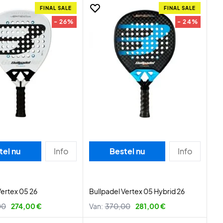
FINAL SALE
FINAL SALE
- 26%
- 24%
tel nu
Info
Bestel nu
Info
Vertex 05 26
Bullpadel Vertex 05 Hybrid 26
00
274,00 €
Van:
370,00
281,00 €