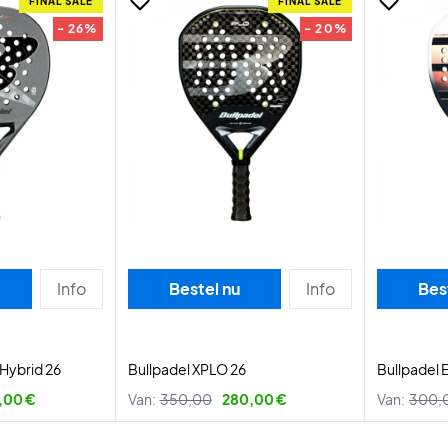
FINAL SALE
FINAL SALE
- 26%
- 20%
Info
Bestel nu
Info
Bes
Hybrid 26
Bullpadel XPLO 26
Bullpadel E
,00 €
Van:
350,00
280,00 €
Van:
300,