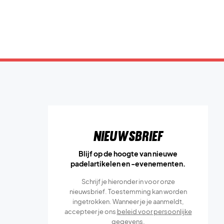
Nieuwsbrief
Blijf op de hoogte van nieuwe
padelartikelen en -evenementen.
Schrijf je hieronder in voor onze
nieuwsbrief. Toestemming kan worden
ingetrokken. Wanneer je je aanmeldt,
accepteer je ons
beleid voor persoonlijke
gegevens.