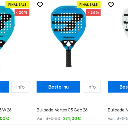
FINAL SALE
FINAL SALE
- 20%
- 26%
Info
Bestel nu
Info
Bes
5 W 26
Bullpadel Vertex 05 Geo 26
Bullpadel 
00 €
Van:
370,00
274,00 €
Van:
370,