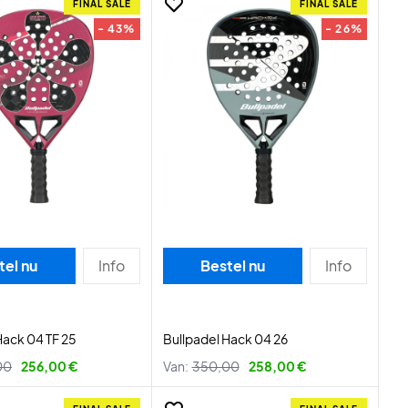
FINAL SALE
FINAL SALE
- 43%
- 26%
tel nu
Info
Bestel nu
Info
Hack 04 TF 25
Bullpadel Hack 04 26
00
256,00 €
Van:
350,00
258,00 €