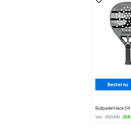
Bestel nu
Bullpadel Hack 04 
Van:
350,00
258