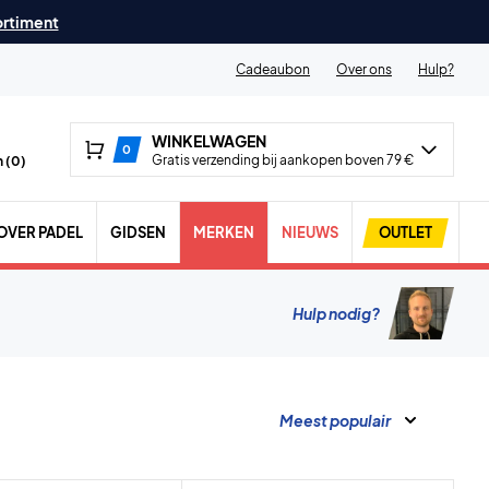
ortiment
Cadeaubon
Over ons
Hulp?
WINKELWAGEN
0
Gratis verzending bij aankopen boven 79 €
 (
0
)
OVER PADEL
GIDSEN
MERKEN
NIEUWS
OUTLET
Hulp nodig?
Meest populair