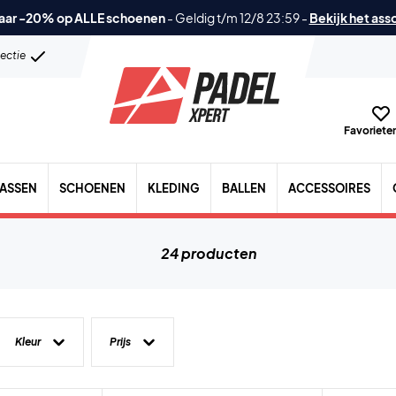
aar -20% op ALLE schoenen
-
Geldig t/m 12/8 23:59
-
Bekijk het ass
lectie
Favorieten
TASSEN
SCHOENEN
KLEDING
BALLEN
ACCESSOIRES
24 producten
Kleur
Prijs