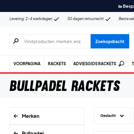
👟 Besp
Levering: 2-4 werkdagen
30 dagen retourrecht
Beste se
Zoeken naar producten, merken etc.
Zoekopdracht
VOORPAGINA
RACKETS
ADVIESGIDS RACKETS
Bullpadel Rackets
Merken
Geslacht
Bullpadel