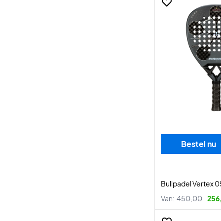
Bestel nu
Bullpadel Vertex 0
Van:
450,00
256