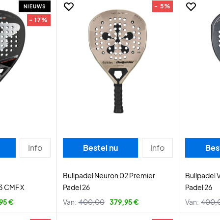
- 5%
NIEUWS
- 17%
Info
Bestel nu
Info
Bes
Bullpadel Neuron 02 Premier
Bullpadel 
03 CMF X
Padel 26
Padel 26
95 €
Van:
400,00
379,95 €
Van:
400,