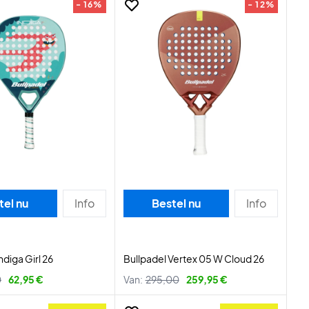
- 16%
- 12%
tel nu
Info
Bestel nu
Info
ndiga Girl 26
Bullpadel Vertex 05 W Cloud 26
0
62,95 €
Van:
295,00
259,95 €