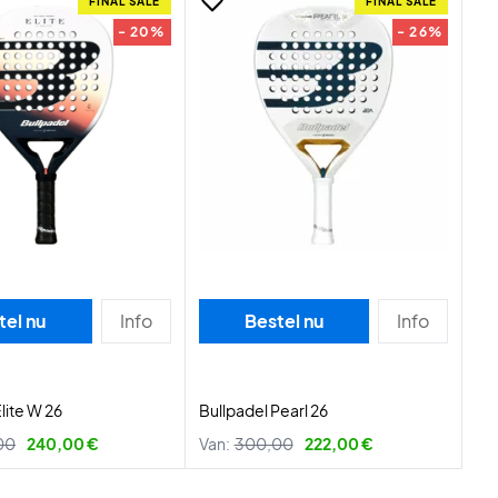
FINAL SALE
FINAL SALE
- 20%
- 26%
tel nu
Info
Bestel nu
Info
lite W 26
Bullpadel Pearl 26
00
240,00 €
Van:
300,00
222,00 €