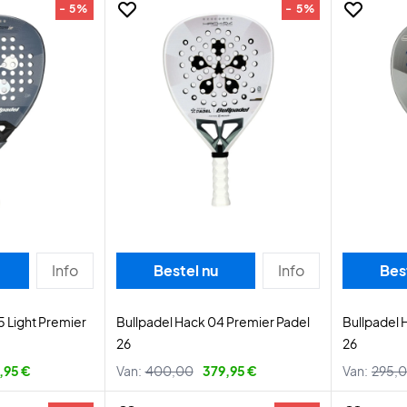
- 5%
- 5%
Info
Bestel nu
Info
Bes
5 Light Premier
Bullpadel Hack 04 Premier Padel
Bullpadel 
26
26
,95 €
Van:
400,00
379,95 €
Van:
295,