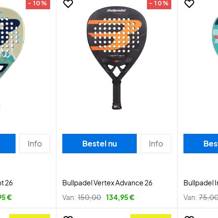
- 10%
- 10%
Info
Bestel nu
Info
Bes
ht 26
Bullpadel Vertex Advance 26
Bullpadel I
95 €
Van:
150,00
134,95 €
Van:
75,0