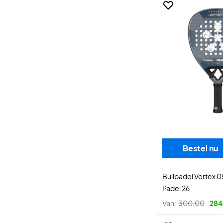
Bestel nu
Bullpadel Vertex 0
Padel 26
Van:
300,00
284