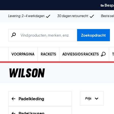
👟 Besp
Levering: 2-4 werkdagen
30 dagen retourrecht
Beste se
Zoeken naar producten, merken etc.
Zoekopdracht
VOORPAGINA
RACKETS
ADVIESGIDS RACKETS
Wilson
Padelkleding
Prijs
Padel kousen