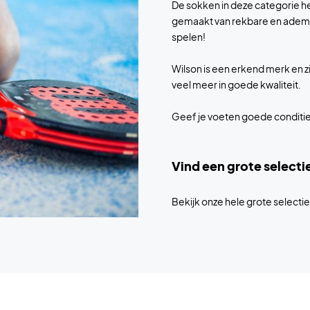
De sokken in deze categorie h
gemaakt van rekbare en ademen
spelen!
Wilson is een erkend merk en z
veel meer in goede kwaliteit.
Geef je voeten goede conditie
Vind een grote selecti
Bekijk onze hele grote selecti