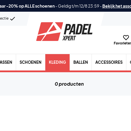
aar -20% op ALLE schoenen
-
Geldig t/m 12/8 23:59
-
Bekijk het ass
lectie
Favorieten
TASSEN
SCHOENEN
KLEDING
BALLEN
ACCESSOIRES
0 producten