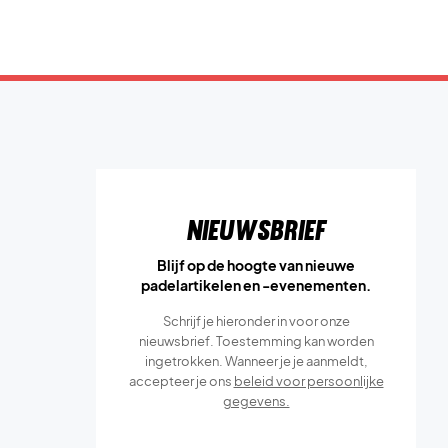
Nieuwsbrief
Blijf op de hoogte van nieuwe
padelartikelen en -evenementen.
Schrijf je hieronder in voor onze
nieuwsbrief. Toestemming kan worden
ingetrokken. Wanneer je je aanmeldt,
accepteer je ons
beleid voor persoonlijke
gegevens.