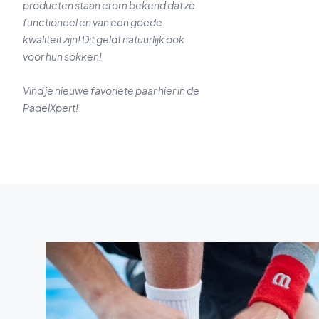
producten staan erom bekend dat ze
functioneel en van een goede
kwaliteit zijn! Dit geldt natuurlijk ook
voor hun sokken!
Vind je nieuwe favoriete paar hier in de
PadelXpert!