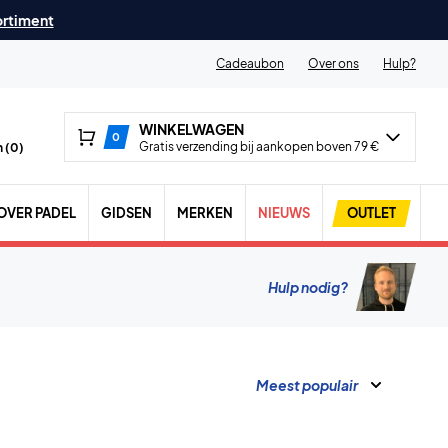
ortiment
Cadeaubon
Over ons
Hulp?
WINKELWAGEN
0
Gratis verzending bij aankopen boven 79 €
 (
0
)
OVER PADEL
GIDSEN
MERKEN
NIEUWS
OUTLET
Hulp nodig?
Meest populair