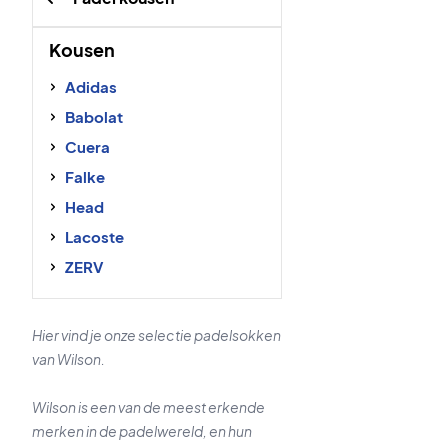
Kousen
Adidas
Babolat
Cuera
Falke
Head
Lacoste
ZERV
Hier vind je onze selectie padelsokken
van Wilson.
Wilson is een van de meest erkende
merken in de padelwereld, en hun