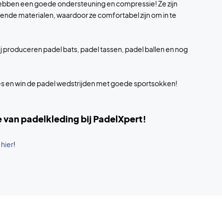
ebben een goede ondersteuning en compressie! Ze zijn
de materialen, waardoor ze comfortabel zijn om in te
ij produceren padel bats, padel tassen, padel ballen en nog
s en win de padel wedstrijden met goede sportsokken!
e van padelkleding bij PadelXpert!
e
hier
!