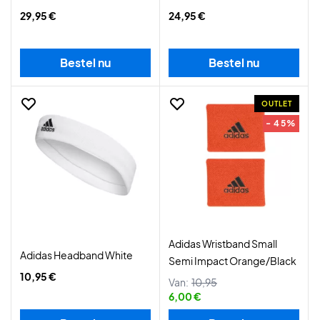
29,95 €
24,95 €
Bestel nu
Bestel nu
OUTLET
- 45%
Adidas Wristband Small
Adidas Headband White
Semi Impact Orange/Black
10,95 €
Van:
10,95
6,00 €