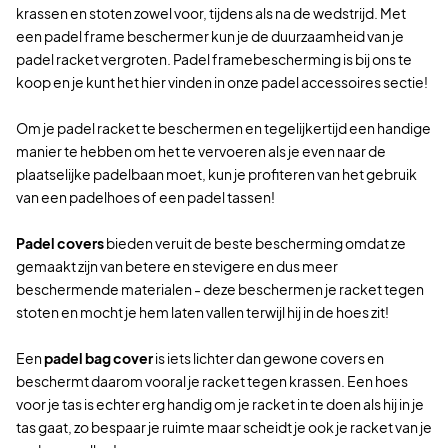
krassen en stoten zowel voor, tijdens als na de wedstrijd. Met
een padel frame beschermer kun je de duurzaamheid van je
padel racket vergroten. Padel framebescherming is bij ons te
koop en je kunt het hier vinden in onze padel accessoires sectie!
Om je padel racket te beschermen en tegelijkertijd een handige
manier te hebben om het te vervoeren als je even naar de
plaatselijke padelbaan moet, kun je profiteren van het gebruik
van een padelhoes of een padel tassen!
Padel covers
bieden veruit de beste bescherming omdat ze
gemaakt zijn van betere en stevigere en dus meer
beschermende materialen - deze beschermen je racket tegen
stoten en mocht je hem laten vallen terwijl hij in de hoes zit!
Een
padel bag cover
is iets lichter dan gewone covers en
beschermt daarom vooral je racket tegen krassen. Een hoes
voor je tas is echter erg handig om je racket in te doen als hij in je
tas gaat, zo bespaar je ruimte maar scheidt je ook je racket van je