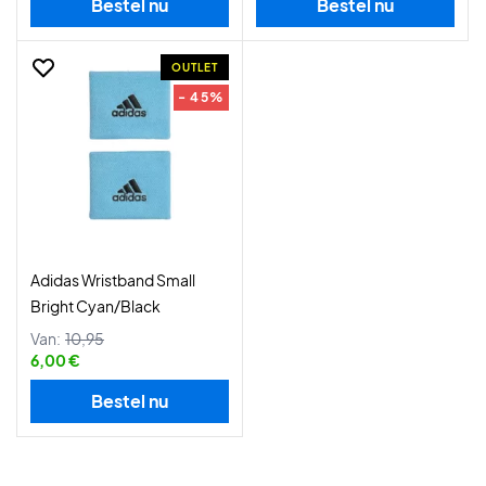
Bestel nu
Bestel nu
OUTLET
- 45%
Adidas Wristband Small
Bright Cyan/Black
Van:
10,95
6,00 €
Bestel nu