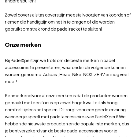
andere spullen!
Zowel covers als tas covers zijn meestal voorzien van koorden of
riemen die handig zijn om het in te dragen of die worden
gebruikt om strak rond de padel racket te sluiten!
Onze merken
Bij PadelXpert zijn we trots om de beste merken in padel
accessoires te presenteren, waaronder de volgende kunnen
worden genoemd: Adidas , Head, Nike, NOX, ZERV en nog veel
meer!
Kenmerkend voor al onze merken is dat de producten worden
gemaakt met een focus op zowel hoge kwaliteit als hoog
comfort tijdens het spelen. Dit zorgt voor een goede ervaring
wanneer je speelt met padel accessoires van PadelXpert! We
hebben de nieuwste producten en de populairste merken, dus
je bent verzekerd van de beste padel accessoires voor je