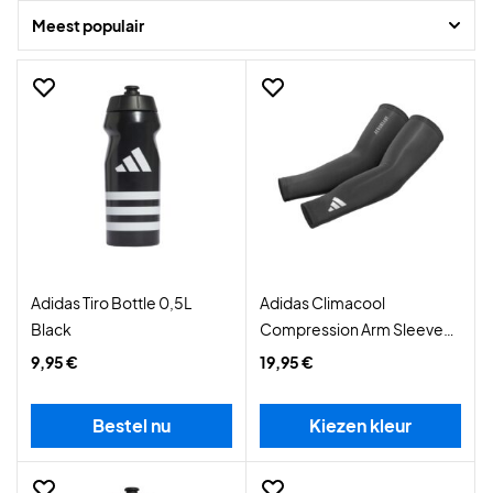
Meest populair
Adidas Tiro Bottle 0,5L
Adidas Climacool
Black
Compression Arm Sleeves
Black
9,95 €
19,95 €
Bestel nu
Kiezen kleur