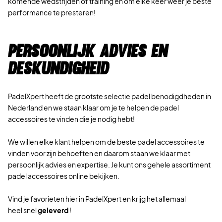
komende wedstrijden of training en om elke keer weer je beste
performance te presteren!
Persoonlijk advies en
deskundigheid
PadelXpert heeft de grootste selectie padel benodigdheden in
Nederland en we staan klaar om je te helpen de padel
accessoires te vinden die je nodig hebt!
We willen elke klant helpen om de beste padel accessoires te
vinden voor zijn behoeften en daarom staan we klaar met
persoonlijk advies en expertise. Je kunt ons gehele assortiment
padel accessoires online bekijken.
Vind je favorieten hier in PadelXpert en krijg het allemaal
heel snel
geleverd
!