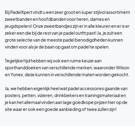
Bij PadelXpert vindt u een zeer groot en super stijlvol assortiment
zweetbanden en hoofdbanden voor heren, dames en
jeugdspelers! Onze zweetbandjes zijn er in alle kleuren en er is er
zeker een die bij de rest van je padel outfit past! Ja, je zult een
grote selectie van de meeste padel benodigdheden kunnen
vinden voor als je de baan op gaat om padel te spelen.
Tegelijkertijd hebben wij ook een ruime keuze aan
sporthanddoeken van verschillende merken, waaronder Wilson
en Yonex, deze kunnen in verschillende maten worden gekocht.
Ja, we hebben eigenlijk heel wat padel accessoires gaande van
posters, petten, vizieren, drinkbekers en trainingsmateriaal en
je kan het allemaal vinden aan lage goedkope prijzen hier op de
site waar er ook een goede aanbieding of twee zullen zijn!