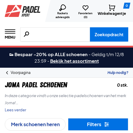
0
Winkelwagentje
Rackets
Favorieten
adviesgids
(
0
)
Zoeken naar producten, merken etc.
Zoekopdracht
MENU
👟 Bespaar -20% op ALLE schoenen
-
Geldig t/m 12/8
23:59
-
Bekijk het assortiment
Voorpagina
Hulp nodig?
Joma Padel Schoenen
0 stk.
In deze categorie vindt u onze selectie padelschoenen van het merk
Joma!
Lees verder
Joma is de officiële schoenensponsor van het grootste
Merk schoenen heren
Filters
professionele padeltoernooi ter wereld - World Padel Tour!