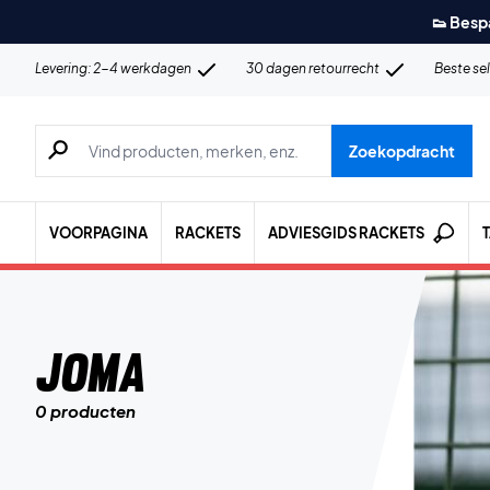
👟 Besp
Levering: 2-4 werkdagen
30 dagen retourrecht
Beste se
Zoeken naar producten, merken etc.
Zoekopdracht
VOORPAGINA
RACKETS
ADVIESGIDS RACKETS
Joma
0 producten