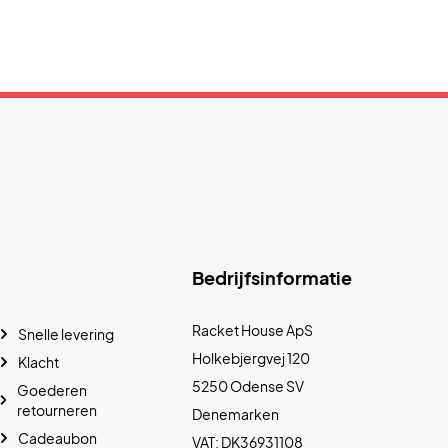
Bedrijfsinformatie
Racket House ApS
Snelle levering
Holkebjergvej 120
Klacht
5250 Odense SV
Goederen
retourneren
Denemarken
Cadeaubon
VAT: DK36931108