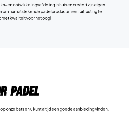
s- en ontwikkelingsafdeling in huis en creëert zijn eigen
n om hun uitstekende padelproducten en -uitrusting te
 met kwaliteit voor het oog!
r padel
p onze bats en u kunt altijd een goede aanbieding vinden.