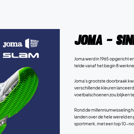
Joma - Sin
Joma werd in 1965 opgericht en
telde vanaf het begin 8 werkne
Joma's grootste doorbraak kwa
verschillende kleuren lanceerd
voetbalschoenen zou blijken te 
Rond de millenniumwisseling h
landen over de hele wereld en 
sportmerk, met een top 10-not