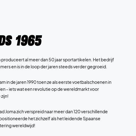
ds 1965
 produceert al meer dan 50 jaar sportartikelen. Het bedrijf
mers en is in de loop der jaren steeds verder gegroeid.
m in de jaren 1990 toen ze als eerste voetbalschoenen in
en - iets wat een revolutie op de wereldmarkt voor
zijn!
ad Joma zich verspreid naar meer dan 120 verschillende
positioneerde het zichzelf als het leidende Spaanse
ering wereldwijd!