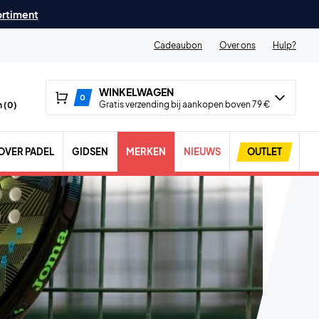
ortiment
Cadeaubon
Over ons
Hulp?
WINKELWAGEN
0
Gratis verzending bij aankopen boven 79 €
 (
0
)
OVER PADEL
GIDSEN
MERKEN
NIEUWS
OUTLET