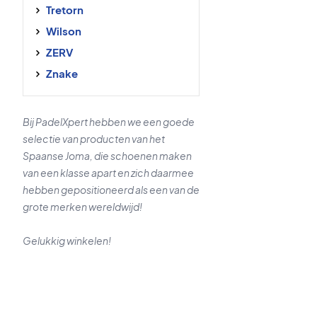
Tretorn
Wilson
ZERV
Znake
Bij PadelXpert hebben we een goede
selectie van producten van het
Spaanse Joma, die schoenen maken
van een klasse apart en zich daarmee
hebben gepositioneerd als een van de
grote merken wereldwijd!
Gelukkig winkelen!