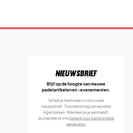
Nieuwsbrief
Blijf op de hoogte van nieuwe
padelartikelen en -evenementen.
Schrijf je hieronder in voor onze
nieuwsbrief. Toestemming kan worden
ingetrokken. Wanneer je je aanmeldt,
accepteer je ons
beleid voor persoonlijke
gegevens.