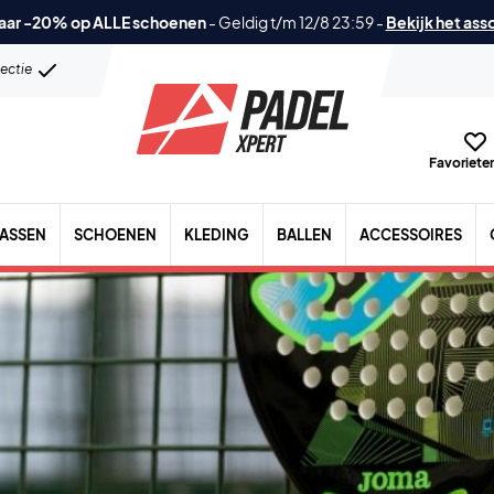
aar -20% op ALLE schoenen
-
Geldig t/m 12/8 23:59
-
Bekijk het ass
lectie
Favorieten
TASSEN
SCHOENEN
KLEDING
BALLEN
ACCESSOIRES