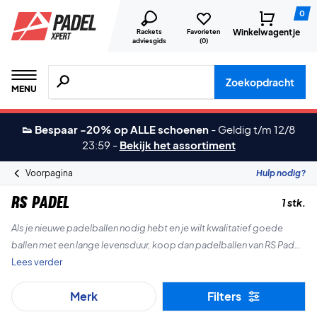
0
Winkelwagentje
Rackets
Favorieten
adviesgids
(
0
)
Zoeken naar producten, merken etc.
Zoekopdracht
MENU
👟 Bespaar -20% op ALLE schoenen
-
Geldig t/m 12/8
23:59
-
Bekijk het assortiment
Voorpagina
Hulp nodig?
RS Padel
1 stk.
Als je nieuwe padelballen nodig hebt en je wilt kwalitatief goede
ballen met een lange levensduur, koop dan padelballen van RS Padel!
Gecreëerd en geproduceerd in samenwerking met voormalige
Lees verder
Zweedse tennisspelers!
Merk
Filters