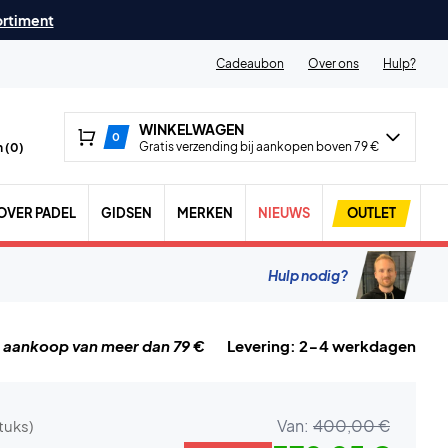
ortiment
Cadeaubon
Over ons
Hulp?
WINKELWAGEN
0
Gratis verzending bij aankopen boven 79 €
 (
0
)
OVER PADEL
GIDSEN
MERKEN
NIEUWS
OUTLET
Hulp nodig?
j aankoop van meer dan 79 €
Levering: 2-4 werkdagen
Van:
400,00 €
stuks)