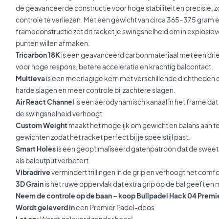
de geavanceerde constructie voor hoge stabiliteit en precisie, z
controle te verliezen. Met een gewicht van circa 365–375 gra
frameconstructie zet dit racket je swingsnelheid om in explosie
punten willen afmaken.
Tricarbon 18K
is een geavanceerd carbonmateriaal met een drie
voor hoge respons, betere acceleratie en krachtig balcontact.
Multieva
is een meerlagige kern met verschillende dichtheden d
harde slagen en meer controle bij zachtere slagen.
Air React Channel
is een aerodynamisch kanaal in het frame da
de swingsnelheid verhoogt.
Custom Weight
maakt het mogelijk om gewicht en balans aan t
gewichten zodat het racket perfect bij je speelstijl past.
Smart Holes
is een geoptimaliseerd gatenpatroon dat de sweet
als baloutput verbetert.
Vibradrive
vermindert trillingen in de grip en verhoogt het comfo
3D Grain
is het ruwe oppervlak dat extra grip op de bal geeft en m
Neem de controle op de baan – koop Bullpadel Hack 04 Premie
Wordt geleverd in
een Premier Padel-doos