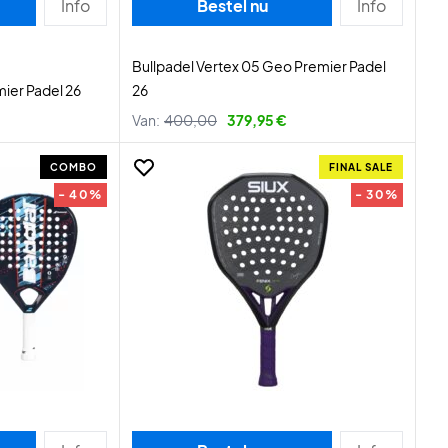
Info
Bestel nu
Info
Bullpadel Vertex 05 Geo Premier Padel
ier Padel 26
26
Van:
400,00
379,95 €
COMBO
FINAL SALE
- 40%
- 30%