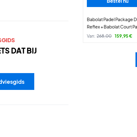
Bestel nu
Babolat Padel Package D
Reflex + Babolat Court Pa
Van:
268,00
159,95 €
SGIDS
S DAT BIJ
dviesgids