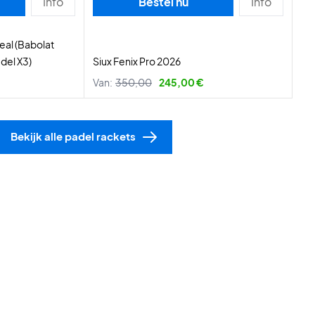
Info
Bestel nu
Info
eal (Babolat
del X3)
Siux Fenix Pro 2026
Van:
350,00
245,00 €
Bekijk alle padel rackets