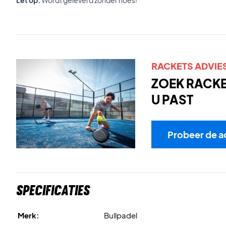
Let op:
Wordt geleverd zonder hoes!
RACKETS ADVIE
ZOEK RACKET
U PAST
Probeer de a
Specificaties
Merk:
Bullpadel