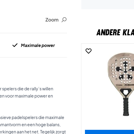
Zoom
ANDERE KL
Maximale power
spelers die de rally’s willen
pen voor maximale power en
ensieve padelspelers die maximale
 diamantvorm en een hoge balans,
kingen aan het net. Tegelijk zorgt