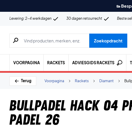
👟 Besp
Levering: 2-4 werkdagen
30 dagen retourrecht
Beste se
Zoeken naar producten, merken etc.
Zoekopdracht
VOORPAGINA
RACKETS
ADVIESGIDS RACKETS
Terug
Voorpagina
Rackets
Diamant
Bull
Bullpadel Hack 04 P
Padel 26