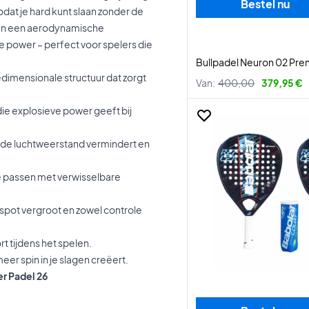
Bestel nu
odat je hard kunt slaan zonder de
m en een aerodynamische
ve power – perfect voor spelers die
Bullpadel Neuron 02 Prem
dimensionale structuur dat zorgt
Van:
400,00
379,95 €
ie explosieve power geeft bij
t de luchtweerstand vermindert en
e passen met verwisselbare
spot vergroot en zowel controle
rt tijdens het spelen.
eer spin in je slagen creëert.
r Padel 26