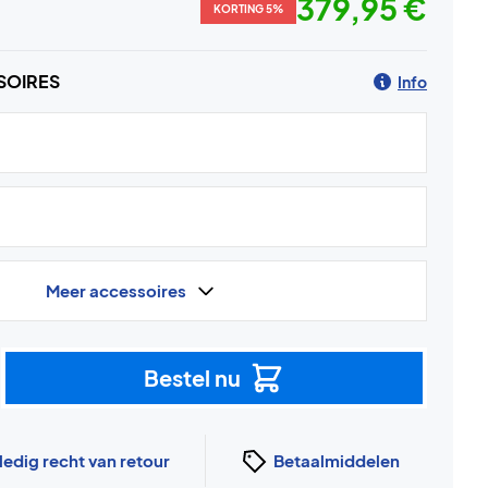
379,95 €
KORTING 5%
SOIRES
Info
Meer accessoires
Bestel nu
ledig recht van retour
Betaalmiddelen