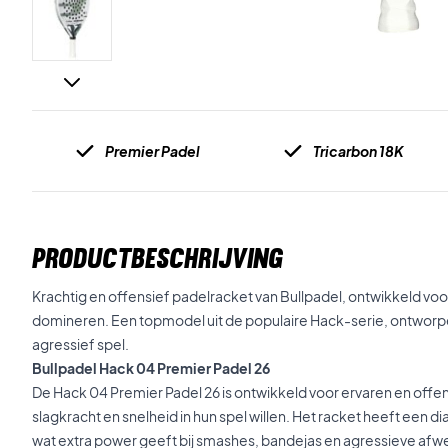
Premier Padel
Tricarbon 18K
PRODUCTBESCHRIJVING
Krachtig en offensief padelracket van Bullpadel, ontwikkeld voor 
domineren. Een topmodel uit de populaire Hack-serie, ontwor
agressief spel.
Bullpadel Hack 04 Premier Padel 26
De Hack 04 Premier Padel 26 is ontwikkeld voor ervaren en off
slagkracht en snelheid in hun spel willen. Het racket heeft een
wat extra power geeft bij smashes, bandejas en agressieve afwer