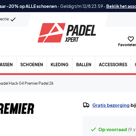
aar -20% op ALLE schoenen
-
Geldig t/m 12/8 23:59
-
Bekijk het ass
lectie
Favorieten
TASSEN
SCHOENEN
KLEDING
BALLEN
ACCESSOIRES
padel Hack 04 Premier Padel 26
remier
Gratis bezorging
bi
Op voorraad
(9 