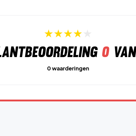
lantbeoordeling
0
van
0 waarderingen