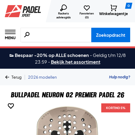
0
Winkelwagentje
Rackets
Favorieten
adviesgids
(
0
)
Zoeken naar producten, merken etc.
Zoekopdracht
MENU
👟 Bespaar -20% op ALLE schoenen
-
Geldig t/m 12/8
23:59
-
Bekijk het assortiment
|
Hulp nodig?
Terug
2026 modellen
Bullpadel Neuron 02 Premier Padel 26
KORTING 5%
KORTING 5%
KORTING 5%
KORTING 5%
KORTING 5%
KORTING 5%