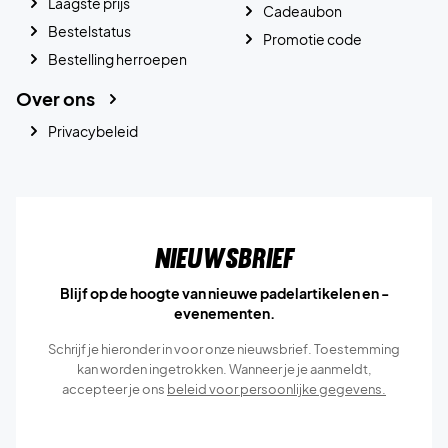
Laagste prijs
Cadeaubon
Bestelstatus
Promotie code
Bestelling herroepen
Over ons
Privacybeleid
Nieuwsbrief
Blijf op de hoogte van nieuwe padelartikelen en -
evenementen.
Schrijf je hieronder in voor onze nieuwsbrief. Toestemming
kan worden ingetrokken. Wanneer je je aanmeldt,
accepteer je ons
beleid voor persoonlijke gegevens.