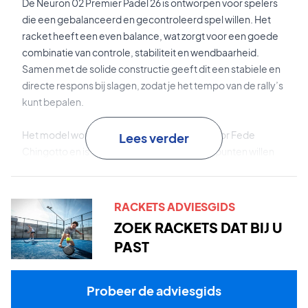
De Neuron 02 Premier Padel 26 is ontworpen voor spelers
die een gebalanceerd en gecontroleerd spel willen. Het
racket heeft een even balance, wat zorgt voor een goede
combinatie van controle, stabiliteit en wendbaarheid.
Samen met de solide constructie geeft dit een stabiele en
directe respons bij slagen, zodat je het tempo van de rally’s
kunt bepalen.
Het model wordt onder andere gespeeld door Fede
Lees verder
Chingotto en is ontwikkeld voor spelers die punten willen
domineren met precisie en consistentie. De constructie
van het racket zorgt voor een stevige en droge slaggevoel,
waardoor het makkelijker wordt om de bal te controleren
RACKETS ADVIESGIDS
en het spel op te bouwen – zowel vanaf de achterlijn als in
ZOEK RACKETS DAT BIJ U
snelle duels aan het net.
PAST
X-Tend Carbon 3K
is een sterk carbonmateriaal dat zorgt
voor hoge stabiliteit en een nauwkeurig slaggevoel.
Probeer de adviesgids