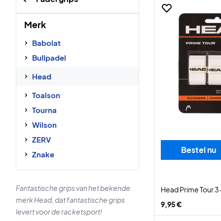
Merk
Babolat
Bullpadel
Head
Toalson
Tourna
Wilson
ZERV
Bestel nu
Znake
Fantastische grips van het bekende
Head Prime Tour 
merk Head, dat fantastische grips
9,95 €
levert voor de racketsport!