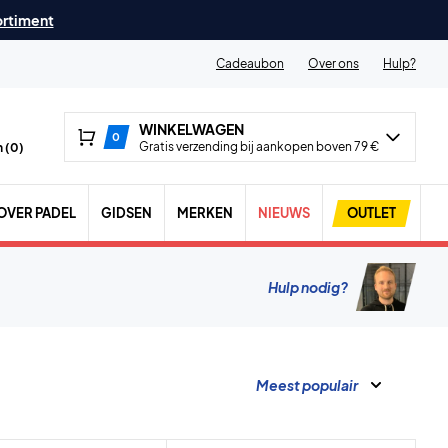
ortiment
Cadeaubon
Over ons
Hulp?
WINKELWAGEN
0
Gratis verzending bij aankopen boven 79 €
 (
0
)
OVER PADEL
GIDSEN
MERKEN
NIEUWS
OUTLET
Hulp nodig?
Meest populair