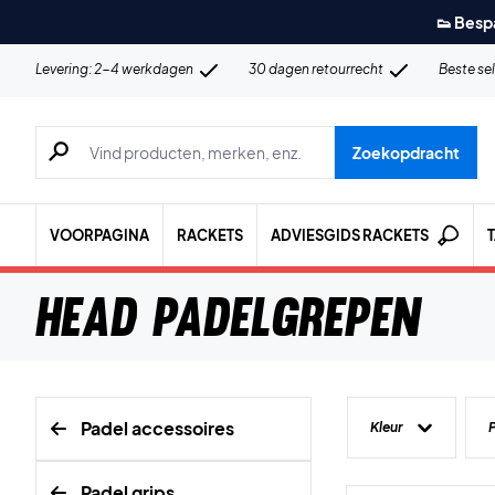
👟 Besp
Levering: 2-4 werkdagen
30 dagen retourrecht
Beste se
Zoeken naar producten, merken etc.
Zoekopdracht
VOORPAGINA
RACKETS
ADVIESGIDS RACKETS
Head Padelgrepen
Padel accessoires
Kleur
P
Padel grips