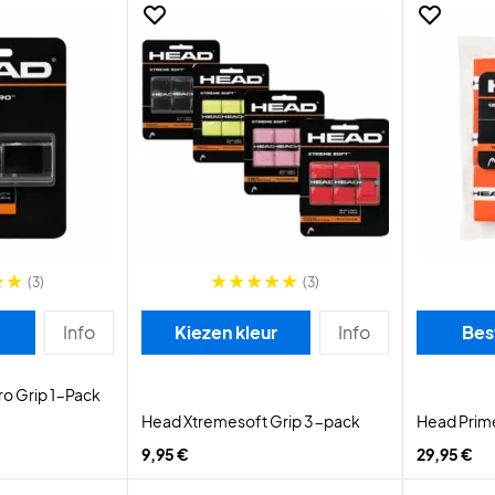
(3)
(3)
Info
Kiezen kleur
Info
Bes
o Grip 1-Pack
Head Xtremesoft Grip 3-pack
Head Prim
9,95 €
29,95 €