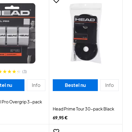
(3)
tel nu
Info
Bestel nu
Info
l Pro Overgrip 3-pack
Head Prime Tour 30-pack Black
69,95 €