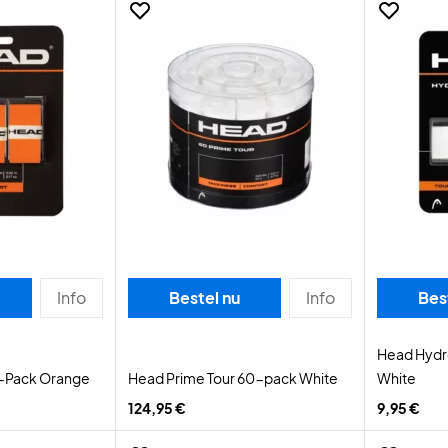
Info
Bestel nu
Info
Bes
Head Hydro
3-Pack Orange
Head Prime Tour 60-pack White
White
124,95 €
9,95 €