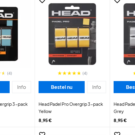
(4)
(4)
Info
Bestel nu
Info
Bes
ergrip 3-pack
Head Padel Pro Overgrip 3-pack
Head Pade
Yellow
Grey
8,95 €
8,95 €