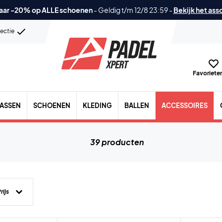
aar -20% op ALLE schoenen
-
Geldig t/m 12/8 23:59
-
Bekijk het ass
lectie
Favorieten
TASSEN
SCHOENEN
KLEDING
BALLEN
ACCESSOIRES
39 producten
rijs